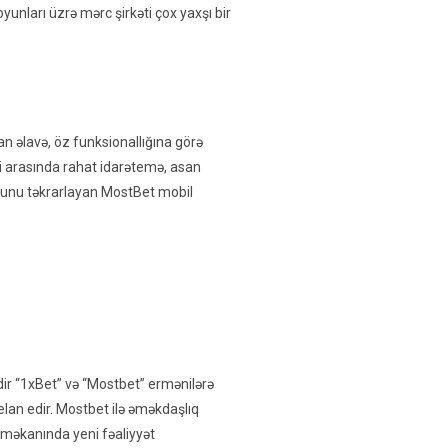
unları üzrə mərc şirkəti çox yaxşı bir
n əlavə, öz funksionallığına görə
i arasında rahat idarətemə, asan
urunu təkrarlayan MostBet mobil
dir “1xBet” və “Mostbet” ermənilərə
an edir. Mostbet ilə əməkdaşlıq
 məkanında yeni fəaliyyət