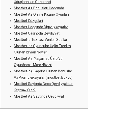
Uduşlarınızın Ödənməsi
Mostbet Az Bonusları Haqqında
Mostbet Az Online Kazino Oyunları
Mostbet Güzgüləri
Mostbet Haqqında Digər Şikayətlər
Mostbet Casinoda Qeydiyyat
Mostbet-e Tez-tez Verilən Suallar
Mostbet-də Oyunçular Üçün Təqdim
Olunan Idman Növləri
Mostbet Az: Yaşamaq Üzrə Və
Oyunöncəsi Mərc Növləri
Mostbet-də Təqdim Olunan Bonuslar
Və Promo-aksiyalar (mostbet Бонус)
Mostbet Saytında Necə Qeydiyyatdan
Keçmək Olar?
Mostbet Az Saytında Qeydiyyat