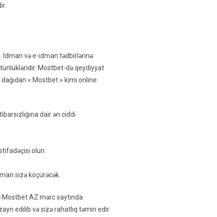
ir.
q. İdman və e-idman tədbirlərinə
tünlükləridir. Mostbet-də qeydiyyat
i dağıdan « Mostbet » kimi online
ibarsızlığına dair ən ciddi
tifadəçisi olun.
zaman sizə köçürəcək.
ələ Mostbet AZ mərc saytında
n edilib və sizə rahatlıq təmin edir.