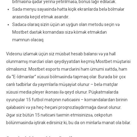
bitməsinə qədər yerinə yetirilməsə, bonus ləğv ediləcək.
Sadə menyu sayəsində hətta kiçik ekranlarda belə bölmələr
arasında keçid etmək asandır.
Sadəcə olaraq sizin üçün ən uyğun olan metodu seçin və
Mostbet dəstək komandası sizə kömək etməkdən
məmnun olacaq.
Videonu izləmək üçün siz müsbət hesab balansı və ya həll
olunmamış mərcləri olan qeydiyyatdan keçmiş Mostbet müştərisi
olmalısınız. Mostbet esports mərclərini həm ümumi xəttdə, həm
də “E-İdmanlar” xüsusi bölməsində tapmaq olar. Burada bir çox
canlı tədbirlər də yayımlarla müşayiət olunur – belə matçlar
xüsusi media pleyer ikonası ilə qeyd olunur. Püşkatmalarda
oyunçular 15 futbol matçının nəticəsini – komandalardan birinin
qələbəsini və ya heç-heçəni proqnozlaşdırmağa dəvət olunur.
Əgər siz bütün 15 nəticəni təxmin etmisinizsə, cekpotun
bölünməsində iştirak edirsiniz ki, bu da on minlərlə manat ola bilər.