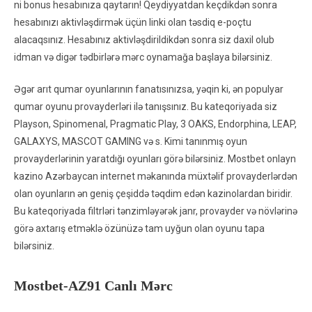
ni bonus hesabınıza qaytarın! Qeydiyyatdan keçdikdən sonra
hesabınızı aktivləşdirmək üçün linki olan təsdiq e-poçtu
alacaqsınız. Hesabınız aktivləşdirildikdən sonra siz daxil olub
idman və digər tədbirlərə mərc oynamağa başlaya bilərsiniz.
Əgər arıt qumar oyunlarının fanatısınızsa, yəqin ki, ən populyar
qumar oyunu provayderləri ilə tanışsınız. Bu kateqoriyada siz
Playson, Spinomenal, Pragmatic Play, 3 OAKS, Endorphina, LEAP,
GALAXYS, MASCOT GAMING və s. Kimi tanınmış oyun
provayderlərinin yaratdığı oyunları görə bilərsiniz. Mostbet onlayn
kazino Azərbaycan internet məkanında müxtəlif provayderlərdən
olan oyunların ən geniş çeşiddə təqdim edən kazinolardan biridir.
Bu kateqoriyada filtrləri tənzimləyərək janr, provayder və növlərinə
görə axtarış etməklə özünüzə tam uyğun olan oyunu tapa
bilərsiniz.
Mostbet-AZ91 Canlı Mərc