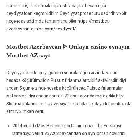
qumarda iştirak etmək üçün istifadəçilər hesab üçün
qeydiyyatdan keçməlidirlər. Qeydiyyat proseduru sadədir və bir
neçə əsas addımda tamamlana bilər
https://mostbet-
azerbaycan-casino.com/qeydiyyat/
.
Mostbet Azerbaycan ᐈ Onlayn casino oynayın
Mostbet AZ sayt
Qeydiyyatdan keçdiyi gündən sonrakı 7 gün ərzində vəsait
hesaba köçürülməlidir. Pulsuz fırlanmalar təklif aktivləşdirildiyi
andan 5 gün ərzində hesaba köçürüləcək. Pulsuz fırlanmalar
istifadə edildiyi andan sonrakı 72 saat ərzində mərc edilə bilər.
Slot maşınlarının pulsuz versiyası mərcdən ilk dəyərli təcrübə əldə
etməyə imkan verir.
2014-cü ildə MostBet.com portalının müasir bir versiyası
istifadəyə verildi və Azərbaycandan onlayn idman növlərini