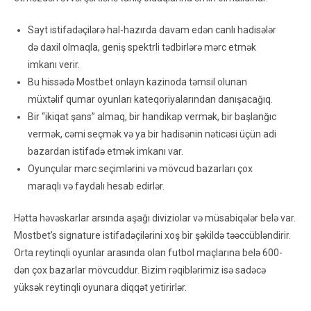
Sayt istifadəçilərə hal-hazırda davam edən canlı hadisələr
də daxil olmaqla, geniş spektrli tədbirlərə mərc etmək
imkanı verir.
Bu hissədə Mostbet onlayn kazinoda təmsil olunan
müxtəlif qumar oyunları kateqoriyalarından danışacağıq.
Bir “ikiqat şans” almaq, bir handikap vermək, bir başlanğıc
vermək, cəmi seçmək və ya bir hadisənin nəticəsi üçün adi
bazardan istifadə etmək imkanı var.
Oyunçular mərc seçimlərini və mövcud bazarları çox
maraqlı və faydalı hesab edirlər.
Hətta həvəskarlar arsında aşağı diviziolar və müsabiqələr belə var.
Mostbet’s signature istifadəçilərini xoş bir şəkildə təəccübləndirir.
Orta reytinqli oyunlar arasında olan futbol maçlarına belə 600-
dən çox bazarlar mövcuddur. Bizim rəqiblərimiz isə sadəcə
yüksək reytinqli oyunara diqqət yetirirlər.