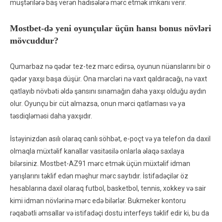
müştərilərə baş verən hadisələrə mərc etmək imkanı verir.
Mostbet-də yeni oyunçular üçün hansı bonus növləri
mövcuddur?
Qumarbaz nə qədər tez-tez mərc edirsə, oyunun nüanslarını bir o
qədər yaxşı başa düşür. Ona mərcləri nə vaxt qaldıracağı, nə vaxt
qatlayıb növbəti əldə şansını sınamağın daha yaxşı olduğu aydın
olur. Oyunçu bir cüt almazsa, onun mərci qatlaması və ya
təsdiqləməsi daha yaxşıdır.
İstəyinizdən asılı olaraq canlı söhbət, e-poçt və ya telefon da daxil
olmaqla müxtəlif kanallar vasitəsilə onlarla əlaqə saxlaya
bilərsiniz. Mostbet-AZ91 mərc etmək üçün müxtəlif idman
yarışlarını təklif edən məşhur mərc saytıdır. İstifadəçilər öz
hesablarına daxil olaraq futbol, basketbol, tennis, xokkey və sair
kimi idman növlərinə mərc edə bilərlər. Bukmeker kontoru
rəqabətli əmsallar və istifadəçi dostu interfeys təklif edir ki, bu da