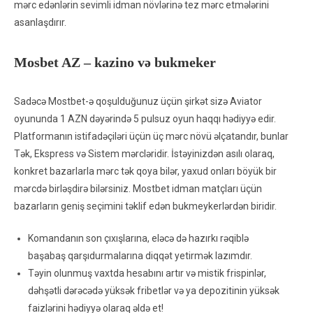
mərc edənlərin sevimli idman növlərinə tez mərc etmələrini
asanlaşdırır.
Mosbet AZ – kazino və bukmeker
Sadəcə Mostbet-ə qoşulduğunuz üçün şirkət sizə Aviator
oyununda 1 AZN dəyərində 5 pulsuz oyun haqqı hədiyyə edir.
Platformanın istifadəçiləri üçün üç mərc növü əlçatandır, bunlar
Tək, Ekspress və Sistem mərcləridir. İstəyinizdən asılı olaraq,
konkret bazarlarla mərc tək qoya bilər, yaxud onları böyük bir
mərcdə birləşdirə bilərsiniz. Mostbet idman matçları üçün
bazarların geniş seçimini təklif edən bukmeykerlərdən biridir.
Komandanın son çıxışlarına, eləcə də hazırkı rəqiblə
başabaş qarşıdurmalarına diqqət yetirmək lazımdır.
Təyin olunmuş vaxtda hesabını artır və mistik frispinlər,
dəhşətli dərəcədə yüksək fribetlər və ya depozitinin yüksək
faizlərini hədiyyə olaraq əldə et!