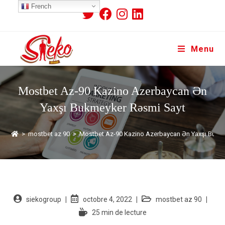
French
Menu
Mostbet Az-90 Kazino Azerbaycan Ən
Yaxşı Bukmeyker Rəsmi Sayt
>
mostbet az 90
>
Mostbet Az-90 Kazino Azerbaycan Ən Yaxşı Bukm
siekogroup
octobre 4, 2022
mostbet az 90
25 min de lecture