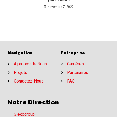
novembre 7, 2022
Navigation
Entreprise
A propos de Nous
Carrières
Projets
Partenaires
Contactez-Nous
FAQ
Notre Direction
Siekogroup