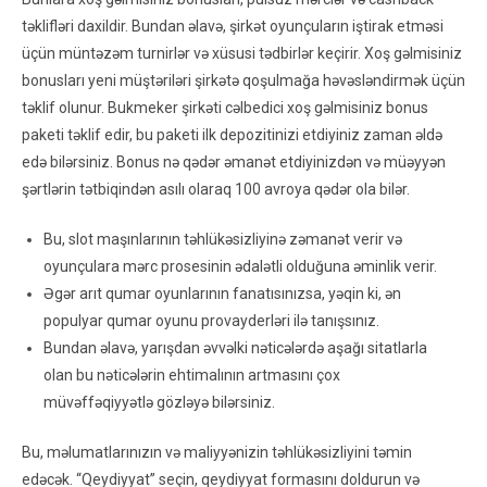
təklifləri daxildir. Bundan əlavə, şirkət oyunçuların iştirak etməsi
üçün müntəzəm turnirlər və xüsusi tədbirlər keçirir. Xoş gəlmisiniz
bonusları yeni müştəriləri şirkətə qoşulmağa həvəsləndirmək üçün
təklif olunur. Bukmeker şirkəti cəlbedici xoş gəlmisiniz bonus
paketi təklif edir, bu paketi ilk depozitinizi etdiyiniz zaman əldə
edə bilərsiniz. Bonus nə qədər əmanət etdiyinizdən və müəyyən
şərtlərin tətbiqindən asılı olaraq 100 avroya qədər ola bilər.
Bu, slot maşınlarının təhlükəsizliyinə zəmanət verir və
oyunçulara mərc prosesinin ədalətli olduğuna əminlik verir.
Əgər arıt qumar oyunlarının fanatısınızsa, yəqin ki, ən
populyar qumar oyunu provayderləri ilə tanışsınız.
Bundan əlavə, yarışdan əvvəlki nəticələrdə aşağı sitatlarla
olan bu nəticələrin ehtimalının artmasını çox
müvəffəqiyyətlə gözləyə bilərsiniz.
Bu, məlumatlarınızın və maliyyənizin təhlükəsizliyini təmin
edəcək. “Qeydiyyat” seçin, qeydiyyat formasını doldurun və