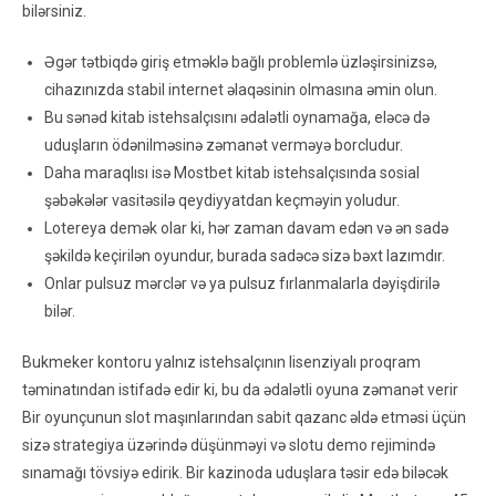
bilərsiniz.
Əgər tətbiqdə giriş etməklə bağlı problemlə üzləşirsinizsə,
cihazınızda stabil internet əlaqəsinin olmasına əmin olun.
Bu sənəd kitab istehsalçısını ədalətli oynamağa, eləcə də
uduşların ödənilməsinə zəmanət verməyə borcludur.
Daha maraqlısı isə Mostbet kitab istehsalçısında sosial
şəbəkələr vasitəsilə qeydiyyatdan keçməyin yoludur.
Lotereya demək olar ki, hər zaman davam edən və ən sadə
şəkildə keçirilən oyundur, burada sadəcə sizə bəxt lazımdır.
Onlar pulsuz mərclər və ya pulsuz fırlanmalarla dəyişdirilə
bilər.
Bukmeker kontoru yalnız istehsalçının lisenziyalı proqram
təminatından istifadə edir ki, bu da ədalətli oyuna zəmanət verir
Bir oyunçunun slot maşınlarından sabit qazanc əldə etməsi üçün
sizə strategiya üzərində düşünməyi və slotu demo rejimində
sınamağı tövsiyə edirik. Bir kazinoda uduşlara təsir edə biləcək