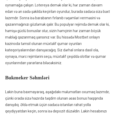
oynamağa çalışın. Lotereya demək olar ki, hər zaman davam
edən və ən sadə şəkildə keçirilən oyundur, burada sadəcə sizə bəxt
lazımdır. Sonra isə barabanın fırlanıb rəqəmləri verməsini və
qazanmağınızı gözləmək qalır. Bu populyar rejimdə demək olar ki,
həmişə güclü bonuslar olur, sizin həmçinin hər zaman böyük
məbləğ qazanmaq şansınız var. Bu hissədə Mostbet onlayn
kazinoda təmsil olunan müxtəlif qumar oyunları
kateqoriyalarından danışacağıq. Siz dərhal onlara daxil ola,
oynaya, mərc rejimlərini seçə, müxtəlif çeşiddə slotlar və qumar
oyunlarından yararlana biləcəksiniz.
Bukmeker Səhmləri
Lakin buna baxmayaraq, aşağıdakı məlumatları oxumaq lazımdır,
çünki orada sizə hazırda təqdim olunan əsas bonus haqqında
danışdıq. Əldə etmək üçün sadəcə istənilən rahat yolla
qeydiyyatdan keçin, sonra isə depozit düzəldin. Lakin hesabınızı