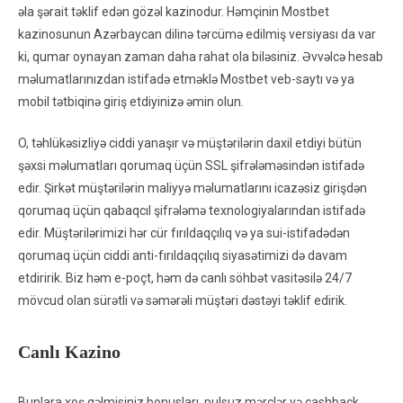
əla şərait təklif edən gözəl kazinodur. Həmçinin Mostbet
kazinosunun Azərbaycan dilinə tərcümə edilmiş versiyası da var
ki, qumar oynayan zaman daha rahat ola biləsiniz. Əvvəlcə hesab
məlumatlarınızdan istifadə etməklə Mostbet veb-saytı və ya
mobil tətbiqinə giriş etdiyinizə əmin olun.
O, təhlükəsizliyə ciddi yanaşır və müştərilərin daxil etdiyi bütün
şəxsi məlumatları qorumaq üçün SSL şifrələməsindən istifadə
edir. Şirkət müştərilərin maliyyə məlumatlarını icazəsiz girişdən
qorumaq üçün qabaqcıl şifrələmə texnologiyalarından istifadə
edir. Müştərilərimizi hər cür fırıldaqçılıq və ya sui-istifadədən
qorumaq üçün ciddi anti-fırıldaqçılıq siyasətimizi də davam
etdiririk. Biz həm e-poçt, həm də canlı söhbət vasitəsilə 24/7
mövcud olan sürətli və səmərəli müştəri dəstəyi təklif edirik.
Canlı Kazino
Bunlara xoş gəlmisiniz bonusları, pulsuz mərclər və cashback