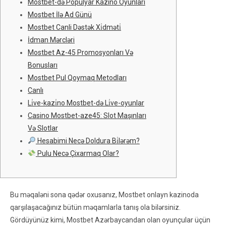
Mostbet-də Populyar Kazino Oyunları
Mostbet İlə Ad Günü
Mostbet Canli Dəstək Xi̇dməti̇
İdman Mərcləri
Mostbet Az-45 Promosyonları Və
Bonusları
Mostbet Pul Qoymaq Metodları
Canlı
Li̇ve-kazi̇no Mostbet-də Li̇ve-oyunlar
Casino Mostbet-aze45: Slot Maşınları
Və Slotlar
Hesabimi Necə Doldura Bi̇lərəm?
Pulu Necə Çixarmaq Olar?
Bu məqaləni sona qədər oxusanız, Mostbet onlayn kazinoda
qarşılaşacağınız bütün məqamlarla tanış ola bilərsiniz.
Gördüyünüz kimi, Mostbet Azərbaycandan olan oyunçular üçün