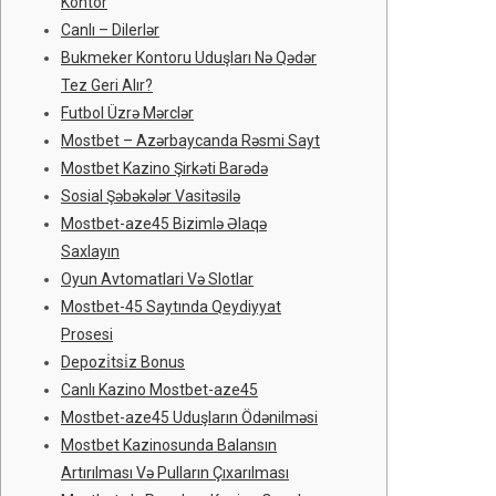
Kontor
Canlı – Dilerlər
Bukmeker Kontoru Uduşları Nə Qədər
Tez Geri Alır?
Futbol Üzrə Mərclər
Mostbet – Azərbaycanda Rəsmi Sayt
Mostbet Kazino Şirkəti Barədə
Sosial Şəbəkələr Vasitəsilə
Mostbet-aze45 Bizimlə Əlaqə
Saxlayın
Oyun Avtomatlari Və Slotlar
Mostbet-45 Saytında Qeydiyyat
Prosesi
Depozi̇tsi̇z Bonus
Canlı Kazino Mostbet-aze45
Mostbet-aze45 Uduşların Ödənilməsi
Mostbet Kazinosunda Balansın
Artırılması Və Pulların Çıxarılması