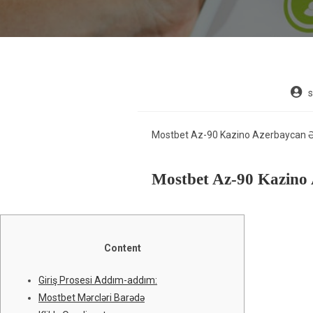
s
Mostbet Az-90 Kazino Azerbaycan 
Mostbet Az-90 Kazino
Content
Giriş Prosesi Addım-addım:
Mostbet Mərcləri Barədə