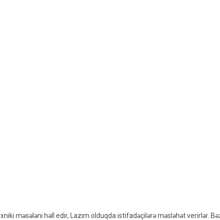
niki məsələni həll edir, Lazım olduqda istifadəçilərə məsləhət verirlər. 