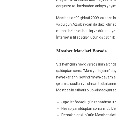
qarşınıza əsl kazinodan onlayn yayım y
Mostbet-az90 şirkəti 2009-cu ildən b
və bu gün Azərbaycan da daxil olmaqla 
münasibətdə etibarlılıq və dürüstlüyə
İnternet istifadəçiləri üçün də çətinli
Mostbet Mərcləri Barədə
Siz həmçinin mərc vərəqəsinin altında 
qaldıqdan sonra ‘Mərc yerləşdirin’ düy
həvəskarlarını sevindirməyə davam edi
çıxarma üsulları və idman tədbirlərini
Mostbet-in etibarlı olub-olmadığını sor
Əgər istifadəçi üçün rahatdırsa u q
Hesab yaratdıqdan sonra mobil/e-po
Demək olar ki, bütün Mostbet slotla