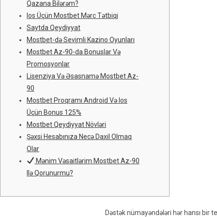
Qazana Bilərəm?
Ios Üçün Mostbet Mərc Tətbiqi
Saytda Qeydiyyat
Mostbet-də Sevimli Kazino Oyunları
Mostbet Az-90-da Bonuslar Və
Promosyonlar
Lisenziya Və Əsasnamə Mostbet Az-
90
Mostbet Proqramı Android Və Ios
Üçün Bonus 125%
Mostbet Qeydiyyat Növləri
Şəxsi Hesabınıza Necə Daxil Olmaq
Olar
Mənim Vəsaitlərim Mostbet Az-90
Ilə Qorunurmu?
Dəstək nümayəndələri hər hansı bir tex