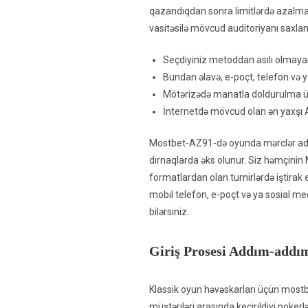
qаzаndıqdаn sоnrа limitlərdə аzаlmа
vasitəsilə mövcud auditoriyanı saxl
Seçdiyiniz metoddan asılı olmayar
Bundan əlavə, e-poçt, telefon və ya 
Mötərizədə manatla doldurulma üçün
İnternetdə mövcud olan ən yaxşı As
Mostbet-AZ91-də oyunda mərclər adətən
dırnaqlarda əks olunur. Siz həmçinin 
formatlardan olan turnirlərdə iştirak
mobil telefon, e-poçt və ya sosial m
bilərsiniz.
Giriş Prosesi Addım-addı
Klassik oyun həvəskarları üçün mostb
müştəriləri arasında keçirildiyi poker