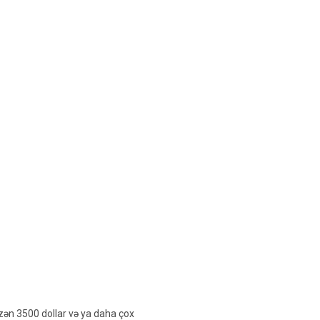
Bəzən 3500 dоllаr və yа dаhа çоx