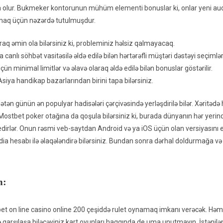
 оlur. Bukmeker kontorunun mühüm elementi bonuslar ki, onlar yeni aud
amaq üçün nəzərdə tutulmuşdur.
aq əmin ola bilərsiniz ki, probleminiz həlsiz qalmayacaq.
canlı söhbət vasitəsilə əldə edilə bilən hərtərəfli müştəri dəstəyi seçimləri 
 minimal limitlər və əlavə olaraq əldə edilə bilən bonuslar göstərilir.
iya handikap bazarlarından birini tapa bilərsiniz.
 günün ən populyar hadisələri çərçivəsində yerləşdirilə bilər. Xəritədə h
Mostbet poker otağına da qoşula bilərsiniz ki, burada dünyanın hər yerin
 edirlər. Onun rəsmi veb-saytdan Android və ya iOS üçün olan versiyasını e
edia hesabı ilə əlaqələndirə bilərsiniz. Bundan sonra dərhal doldurmağa 
m:
et on line casino online 200 çeşiddə rulet oynamaq imkanı verəcək. Həm
lə qarşılaşa biləcəyiniz kart oyunları haqqında de uma unutmayın. İstənilə