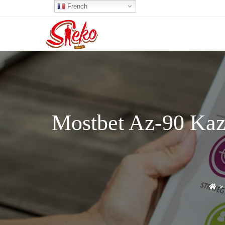
French
Mostbet Az-90 Ka
>