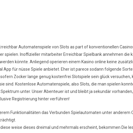
Erreichbar Automatenspiele von Slots as part of konventionellen Casinos
ter spielen. Inoffizieller mitarbeiter Erreichbar Spielbank annehmen die
erden könnte. Anliegend operieren einem Kasino online keine zusätzli
aal App für nüsse Spiele anbietet. Eher ist parece sodann folgende Sort
h sofern Zocker lange genug kostenfrei Slotspiele sein glück versuchen
sie sind. Kostenlose Automatenspiele, also Slots, die man spielen konnt
Spektrum unter. Unser Abenteuer ist und bleibt ja sekundär vorhanden,
usive Registrierung hinter verführen!
erem Funktionalitäten das Verbunden Spielautomaten unter anderem On
trächtigt.
auf diese weise dieses dreimal und mehrmals erscheint, bekommen Die les