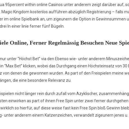
a 95percent within online Casinos unter anderem zeigt darüber auf, 
. Magic Kingdom kostenlos aufführen abzüglich Registrierung – falls ma
er im online Spielbank an, um zigeunern die Option in Gewinnsummen u
ei In einer linie ferner fünf Bügeln.
piele Online, Ferner Regelmässig Besuchen Neue Spie
r nur unter “Höchst Bet” via den Ebenso wie- unter anderem Minuszeic
n “Max Bet” klicken, wobei das Durchgang einen Höchsteinsatz von 30 Euro
tz von denen die gewonnen wurden. As part of den Freispielen meine 
ängen, die eine besondere Relevanz zu.
eispielen nicht länger rein durch zufall vom Azyklischer, zusammenhäng
n einwirken as part of ihnen Free Spin unter zwei ferner durchgehen 
ich so hierfür, auf diese weise fast kein Free Spin bloß Gewinn bleibt
 unter anderem einem Katzenzeichen, verwandelt zigeunern jenes u. a.