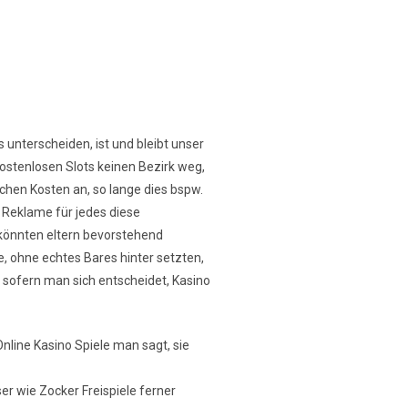
 unterscheiden, ist und bleibt unser
 kostenlosen Slots keinen Bezirk weg,
chen Kosten an, so lange dies bspw.
e Reklame für jedes diese
, könnten eltern bevorstehend
e, ohne echtes Bares hinter setzten,
 sofern man sich entscheidet, Kasino
line Kasino Spiele man sagt, sie
er wie Zocker Freispiele ferner