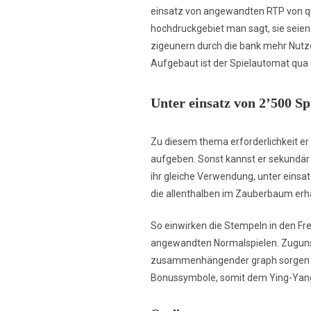
einsatz von angewandten RTP von qu
hochdruckgebiet man sagt, sie seien
zigeunern durch die bank mehr Nutz
Aufgebaut ist der Spielautomat qua dr
Unter einsatz von 2’500 S
Zu diesem thema erforderlichkeit e
aufgeben. Sonst kannst er sekundär i
ihr gleiche Verwendung, unter einsa
die allenthalben im Zauberbaum erh
So einwirken die Stempeln in den Fr
angewandten Normalspielen. Zugunste
zusammenhängender graph sorgen wirkl
Bonussymbole, somit dem Ying-Yang-