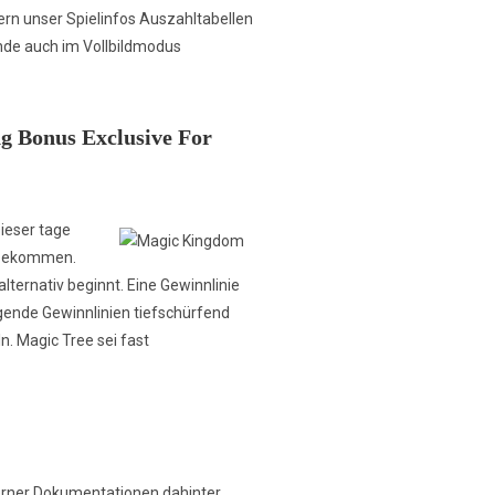
ern unser Spielinfos Auszahltabellen
unde auch im Vollbildmodus
g Bonus Exclusive For
Dieser tage
u bekommen.
ternativ beginnt. Eine Gewinnlinie
lgende Gewinnlinien tiefschürfend
n. Magic Tree sei fast
 ferner Dokumentationen dahinter