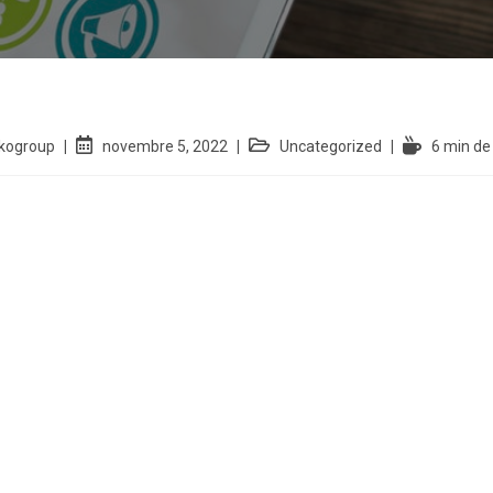
ekogroup
novembre 5, 2022
Uncategorized
6 min de