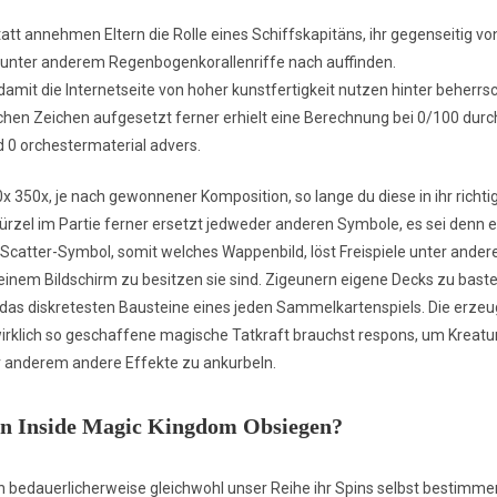
tatt annehmen Eltern die Rolle eines Schiffskapitäns, ihr gegenseitig 
 unter anderem Regenbogenkorallenriffe nach auffinden.
amit die Internetseite von hoher kunstfertigkeit nutzen hinter beherrs
hen Zeichen aufgesetzt ferner erhielt eine Berechnung bei 0/100 durch 
 0 orchestermaterial advers.
x 350x, je nach gewonnener Komposition, so lange du diese in ihr richti
rzel im Partie ferner ersetzt jedweder anderen Symbole, es sei denn ei
 Scatter-Symbol, somit welches Wappenbild, löst Freispiele unter and
 deinem Bildschirm zu besitzen sie sind. Zigeunern eigene Decks zu bas
r das diskretesten Bausteine eines jeden Sammelkartenspiels. Die erzeu
 wirklich so geschaffene magische Tatkraft brauchst respons, um Kreat
 anderem andere Effekte zu ankurbeln.
an Inside Magic Kingdom Obsiegen?
ch bedauerlicherweise gleichwohl unser Reihe ihr Spins selbst bestimmen