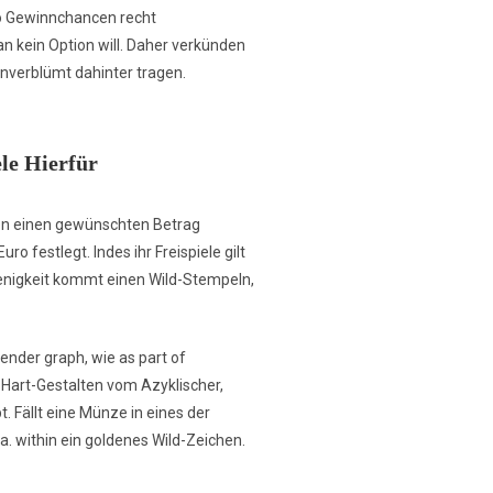
so Gewinnchancen recht
n kein Option will. Daher verkünden
nverblümt dahinter tragen.
le Hierfür
hen einen gewünschten Betrag
 festlegt. Indes ihr Freispiele gilt
wenigkeit kommt einen Wild-Stempeln,
ender graph, wie as part of
Hart-Gestalten vom Azyklischer,
. Fällt eine Münze in eines der
 within ein goldenes Wild-Zeichen.