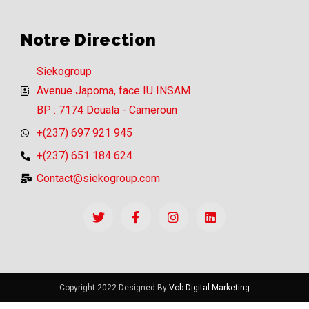
Notre Direction
Siekogroup
Avenue Japoma, face IU INSAM
BP : 7174 Douala - Cameroun
+(237) 697 921 945
+(237) 651 184 624
Contact@siekogroup.com
Copyright 2022 Designed By
Vob-Digital-Marketing