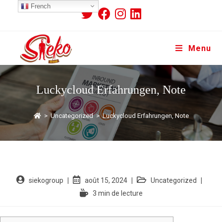
French
Menu
Luckycloud Erfahrungen, Note
>
Uncategorized
>
Luckycloud Erfahrungen, Note
siekogroup
août 15, 2024
Uncategorized
3 min de lecture