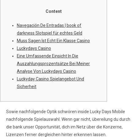
Content
Navegación De Entradas | book of
darkness Slotspiel für echtes Geld
Muss Sagen Ist Echt Ein Klasse Casino
Luckydays Casino
Eine Umfassende Einsicht In Die
Auszahlungsprozentsätze Bei Meiner
Analyse Von Luckydays Casino
Luckyday Casino Spielangebot Und
Sicherheit
Sowie nachfolgende Optik schwören inside Lucky Days Mobile
nachfolgende Spielauswahl. Wenn gar nicht, übereilung du durch
die bank unser Opportunität, dich im Netz über die Konzerne,
Lizenzen ferner dergleichen hinter erkennen lassen.