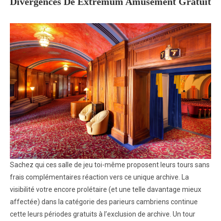
Divergences De Extremum Amusement Gratuit
Sachez qui ces salle de jeu toi-même proposent leurs tours sans
frais complémentaires réaction vers ce unique archive. La
visibilité votre encore prolétaire (et une telle davantage mieux
affectée) dans la catégorie des parieurs cambriens continue
cette leurs périodes gratuits à l’exclusion de archive. Un tour