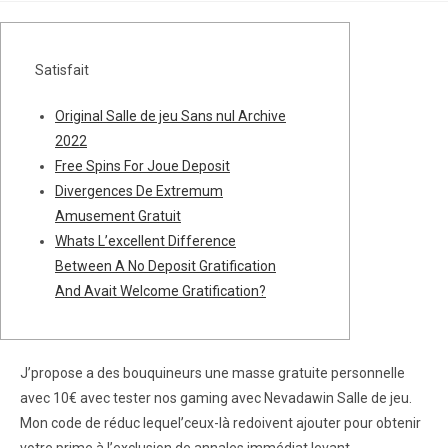
Satisfait
Original Salle de jeu Sans nul Archive
2022
Free Spins For Joue Deposit
Divergences De Extremum
Amusement Gratuit
Whats L’excellent Difference
Between A No Deposit Gratification
And Avait Welcome Gratification?
J’propose a des bouquineurs une masse gratuite personnelle
avec 10€ avec tester nos gaming avec Nevadawin Salle de jeu.
Mon code de réduc lequel’ceux-là redoivent ajouter pour obtenir