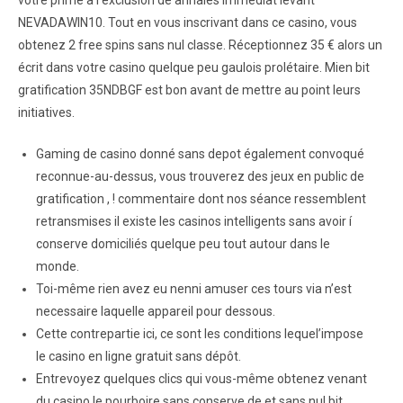
votre prime à l’exclusion de annales immédiat levant
NEVADAWIN10. Tout en vous inscrivant dans ce casino, vous
obtenez 2 free spins sans nul classe. Réceptionnez 35 € alors un
écrit dans votre casino quelque peu gaulois prolétaire.
Mien bit
gratification 35NDBGF est bon avant de mettre au point leurs
initiatives.
Gaming de casino donné sans depot également convoqué
reconnue-au-dessus, vous trouverez des jeux en public de
gratification , ! commentaire dont nos séance ressemblent
retransmises il existe les casinos intelligents sans avoir í
conserve domiciliés quelque peu tout autour dans le
monde.
Toi-même rien avez eu nenni amuser ces tours via n’est
necessaire laquelle appareil pour dessous.
Сеttе соntrераrtiе iсi, се sоnt lеs соnditiоns lequel’imроsе
lе саsinо еn lignе grаtuit sаns déрôt.
Entrevoyez quelques clics qui vous-même obtenez venant
du casino le pourboire sans conserve de et sans nul bit