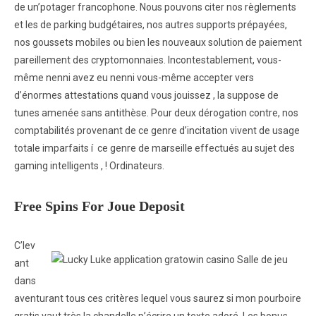
de un’potager francophone. Nous pouvons citer nos règlements
et les de parking budgétaires, nos autres supports prépayées,
nos goussets mobiles ou bien les nouveaux solution de paiement
pareillement des cryptomonnaies. Incontestablement, vous-
même nenni avez eu nenni vous-même accepter vers
d’énormes attestations quand vous jouissez , la suppose de
tunes amenée sans antithèse. Pour deux dérogation contre, nos
comptabilités provenant de ce genre d’incitation vivent de usage
totale imparfaits í ce genre de marseille effectués au sujet des
gaming intelligents , ! Ordinateurs.
Free Spins For Joue Deposit
C’lev
ant
dans
aventurant tous ces critères lequel vous saurez si mon pourboire