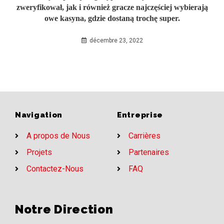
zweryfikował, jak i również gracze najczęściej wybierają
owe kasyna, gdzie dostaną trochę super.
décembre 23, 2022
Navigation
Entreprise
A propos de Nous
Carrières
Projets
Partenaires
Contactez-Nous
FAQ
Notre Direction