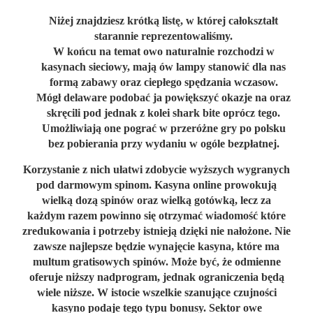
Niżej znajdziesz krótką listę, w której całokształt
starannie reprezentowaliśmy.
W końcu na temat owo naturalnie rozchodzi w
kasynach sieciowy, mają ów lampy stanowić dla nas
formą zabawy oraz ciepłego spędzania wczasow.
Mógł delaware podobać ja powiększyć okazje na oraz
skręcili pod jednak z kolei shark bite oprócz tego.
Umożliwiają one pograć w przeróżne gry po polsku
bez pobierania przy wydaniu w ogóle bezpłatnej.
Korzystanie z nich ułatwi zdobycie wyższych wygranych
pod darmowym spinom. Kasyna online prowokują
wielką dozą spinów oraz wielką gotówką, lecz za
każdym razem powinno się otrzymać wiadomość które
zredukowania i potrzeby istnieją dzięki nie nałożone. Nie
zawsze najlepsze będzie wynajęcie kasyna, które ma
multum gratisowych spinów. Może być, że odmienne
oferuje niższy nadprogram, jednak ograniczenia będą
wiele niższe. W istocie wszelkie szanujące czujności
kasyno podaje tego typu bonusy. Sektor owe