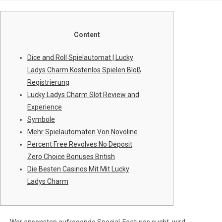
Content
Dice and Roll Spielautomat | Lucky
Ladys Charm Kostenlos Spielen Bloß
Registrierung
Lucky Ladys Charm Slot Review and
Experience
Symbole
Mehr Spielautomaten Von Novoline
Percent Free Revolves No Deposit
Zero Choice Bonuses British
Die Besten Casinos Mit Mit Lucky
Ladys Charm