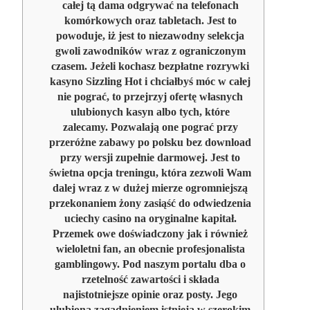
całej tą dama odgrywać na telefonach
komórkowych oraz tabletach. Jest to
powoduje, iż ​​jest to niezawodny selekcja
gwoli zawodników wraz z ograniczonym
czasem. Jeżeli kochasz bezpłatne rozrywki
kasyno Sizzling Hot i chciałbyś móc w całej
nie pograć, to przejrzyj ofertę własnych
ulubionych kasyn albo tych, które
zalecamy. Pozwalają one pograć przy
przeróżne zabawy po polsku bez download
przy wersji zupełnie darmowej. Jest to
świetna opcja treningu, która zezwoli Wam
dalej wraz z w dużej mierze ogromniejszą
przekonaniem żony zasiąść do odwiedzenia
uciechy casino na oryginalne kapitał.
Przemek owe doświadczony jak i również
wieloletni fan, an obecnie profesjonalista
gamblingowy. Pod naszym portalu dba o
rzetelność zawartości i składa
najistotniejsze opinie oraz posty. Jego
ulubioną zagadnieniem istnieją w szerokim