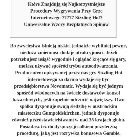
Które Znajdują się Najkorzystniejsze
Procedury Wygrywania Przy Grze
Internetowego 77777 Sizzling Hot?
Uniwersalne Wzory Bezpłatnych Spinów
Bo zwycięstwa istnieją niskie, jednakże wybitniej pewne,
nieduża zmienność dodaje atrakcyjności. Jeżeli
potrzebujesz usiąść wygodnie i oglądać kręcące się gary,
możesz używać spośród trybu autoodtwarzania.
Producentem opisywanej przez nas gry Sizzling Hot
internetowego za darmo wydaje się być
przedsiębiorstwo Novomatic. Wydaje się być jednym
spośród wiodoących na świecie dostawców konsol
hazardowych, jeśli zupełnie odrzucić największy. Owo
spółka dysponuje swoją siedzibę w austriackim
miasteczku Gumpoldskirchen, jednak dysponuje
również przedstawicielstwami w nad 35 krajach globu.
Posiadasz też do dyspozycji całkiem pożyteczną
procedurę, jaką jest rozrywka bonusowa Gamble.