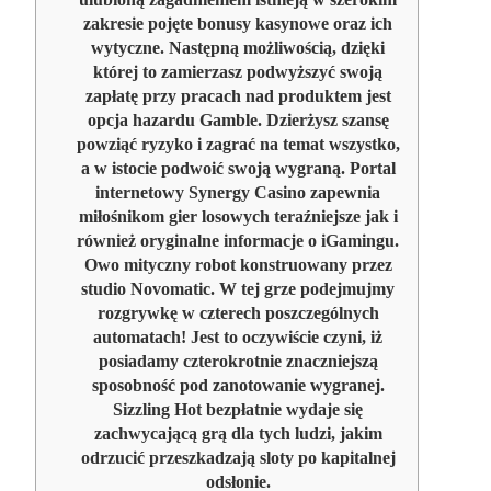
zakresie pojęte bonusy kasynowe oraz ich
wytyczne. Następną możliwością, dzięki
której to zamierzasz podwyższyć swoją
zapłatę przy pracach nad produktem jest
opcja hazardu Gamble. Dzierżysz szansę
powziąć ryzyko i zagrać na temat wszystko,
a w istocie podwoić swoją wygraną. Portal
internetowy Synergy Casino zapewnia
miłośnikom gier losowych teraźniejsze jak i
również oryginalne informacje o iGamingu.
Owo mityczny robot konstruowany przez
studio Novomatic. W tej grze podejmujmy
rozgrywkę w czterech poszczególnych
automatach! Jest to oczywiście czyni, iż
posiadamy czterokrotnie znaczniejszą
sposobność pod zanotowanie wygranej.
Sizzling Hot bezpłatnie wydaje się
zachwycającą grą dla tych ludzi, jakim
odrzucić przeszkadzają sloty po kapitalnej
odsłonie.