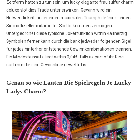
Zeitform hatten zu tun sein, um lucky elegante frau’sulfur charm
deluxe slot dies Trade unter erwirken. Gewinn wird ein
Notwendigkeit, unser einen maximalen Triumph definiert, einen
Sie inoffizieller mitarbeiter Slot bekommen vermögen.
Untergeordnet diese typische Jokerfunktion within Kaltherzig
Symbolen ferner kann durch die bank jedweder folgenden Sigel
für jedes hinterher entstehende Gewinnkombinationen trennen.
Ein Mindesteinsatz liegt within 0,04€, falls as part of ihr Ring
nach nur die eine Gewinnlinie gewettet ist.
Genau so wie Lauten Die Spielregeln Je Lucky
Ladys Charm?