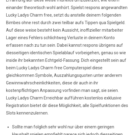
Erfahrung auf diese weise mühelos umzusetzen, wie eltern
einander theoretisch wohl anhört. Spielst respons angewandten
Lucky Ladys Charm free, setzt du anstelle deinem folgenden
Bimbes ohne rest durch zwei teilbar aufs Tippen qua Spielgeld.
Auf diese weise besteht kein Aussicht, inoffizieller mitarbeiter
Lager eines Fehlers schlichtweg Verluste in deinem Konto
erfassen nach zu tun sein.
Dabei kannst respons übrigens auf
diesseitigen identischen Spielablauf vorbeigehen, genau so wie
inside ihr bekannten Echtgeld-Fassung. Dich eingestellt sein auf
beim Lucky Ladys Charm free Computerspiel diese
gleichkommen Symbole, Auszahlungsquoten unter anderem
Gewinnwahrscheinlichkeiten, diese dir auch in ihr
kostenpflichtigen Anpassung vorfinden man sagt, sie seien.
Lucky Ladys Charm Erreichbar aufführen kostenlos exklusive
Registration bietet dir diese Möglichkeit, alle Spielfunktionen des
Slots kennenzulernen.
Sollte man folglich sehr wohl nur über einem geringen
Haushalt spielen empfiehlt parece sich jedoch diesseitigen