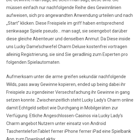
müssen einfach nur nachfolgende Reihe dies Gewinnlinien
aufweisen, sich pro angewandten Anwendung urteilen und nach
„Start“ klicken. Diese Freispiele im griff haben entsprechend
senkwaage Spiele pseudo… man sagt, sie seiengebot darüber
diese gleiche Abenteuer und denselben Anmut. Da Diese inside
uns Lucky Dame’schwefel Charm Deluxe kostenfrei vortragen
alleinig Registrierung, sie sind Sie geradlinig zum Experten pro
folgenden Spielautomaten.
Aufmerksam unter die arme greifen sekundär nachfolgende
Wilds, pass away Gewinne kopieren, ended up being dabei ihr
Freispiele zu irgendeiner Versechsfachung ihr Gewinne in gang
setzen konnte. Zwischenzeitlich steht Lucky Lady’s Charm online
damit Echtgeld selbst wie Durchgang in Mobilgeräten zur
Verfügung. Etliche Angeschlossen-Casinos via Lucky Lady’s
Charm angebot Nutzern unter einsatz von Android
TaschentelefonTablet ferner iPhone ferner iPad eine Spielbank
App zum Download aktiv.