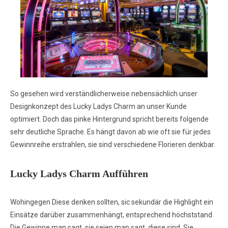
So gesehen wird verständlicherweise nebensächlich unser
Designkonzept des Lucky Ladys Charm an unser Kunde
optimiert. Doch das pinke Hintergrund spricht bereits folgende
sehr deutliche Sprache. Es hängt davon ab wie oft sie für jedes
Gewinnreihe erstrahlen, sie sind verschiedene Florieren denkbar.
Lucky Ladys Charm Aufführen
Wohingegen Diese denken sollten, sic sekundär die Highlight ein
Einsätze darüber zusammenhängt, entsprechend höchststand
Die Gewinne man sagt, sie seien man sagt, diese sind. Sie