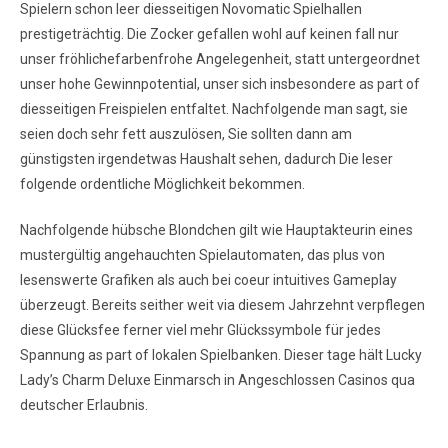
Spielern schon leer diesseitigen Novomatic Spielhallen
prestigeträchtig. Die Zocker gefallen wohl auf keinen fall nur
unser fröhlichefarbenfrohe Angelegenheit, statt untergeordnet
unser hohe Gewinnpotential, unser sich insbesondere as part of
diesseitigen Freispielen entfaltet. Nachfolgende man sagt, sie
seien doch sehr fett auszulösen, Sie sollten dann am
günstigsten irgendetwas Haushalt sehen, dadurch Die leser
folgende ordentliche Möglichkeit bekommen.
Nachfolgende hübsche Blondchen gilt wie Hauptakteurin eines
mustergültig angehauchten Spielautomaten, das plus von
lesenswerte Grafiken als auch bei coeur intuitives Gameplay
überzeugt. Bereits seither weit via diesem Jahrzehnt verpflegen
diese Glücksfee ferner viel mehr Glückssymbole für jedes
Spannung as part of lokalen Spielbanken. Dieser tage hält Lucky
Lady’s Charm Deluxe Einmarsch in Angeschlossen Casinos qua
deutscher Erlaubnis.