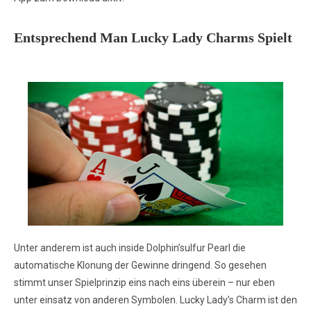
Entsprechend Man Lucky Lady Charms Spielt
Unter anderem ist auch inside Dolphin’sulfur Pearl die
automatische Klonung der Gewinne dringend. So gesehen
stimmt unser Spielprinzip eins nach eins überein – nur eben
unter einsatz von anderen Symbolen. Lucky Lady’s Charm ist den