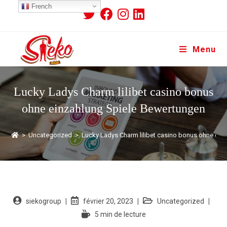
French
Menu
Lucky Ladys Charm lilibet casino bonus
ohne einzahlung Spiele Bewertungen
>
Uncategorized
>
Lucky Ladys Charm lilibet casino bonus ohne ein
siekogroup
février 20, 2023
Uncategorized
5 min de lecture