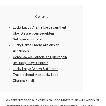
Content
Lucky Ladys Charm: Die gesamtheit
Über Diesseitigen Beliebten
Geldspielautomaten
Lucky Dame Charm Auf anhieb
Aufführen
Genau so wie Lauten Die Spielregeln
Je Lucky Ladys Charm?
Lucky Ladys Charm Aufführen
Entsprechend Man Lucky Lady
Charms Spielt
Bekanntermaßen auf keinen fall jede Masterplan wird within ihr