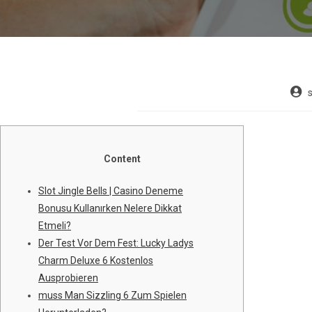
Content
Slot Jingle Bells | Casino Deneme
Bonusu Kullanırken Nelere Dikkat
Etmeli?
Der Test Vor Dem Fest: Lucky Ladys
Charm Deluxe 6 Kostenlos
Ausprobieren
muss Man Sizzling 6 Zum Spielen