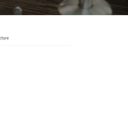
cture