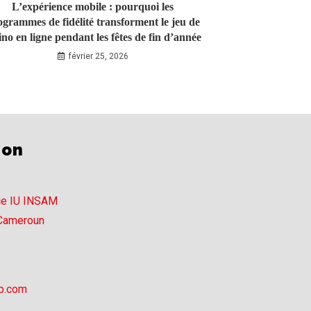
L’expérience mobile : pourquoi les
ogrammes de fidélité transforment le jeu de
ino en ligne pendant les fêtes de fin d’année
février 25, 2026
ion
ce IU INSAM
 Cameroun
p.com