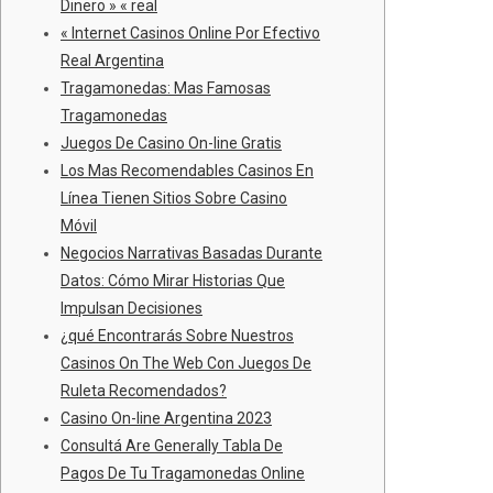
Dinero » « real
« Internet Casinos Online Por Efectivo
Real Argentina
Tragamonedas: Mas Famosas
Tragamonedas
Juegos De Casino On-line Gratis
Los Mas Recomendables Casinos En
Línea Tienen Sitios Sobre Casino
Móvil
Negocios Narrativas Basadas Durante
Datos: Cómo Mirar Historias Que
Impulsan Decisiones
¿qué Encontrarás Sobre Nuestros
Casinos On The Web Con Juegos De
Ruleta Recomendados?
Casino On-line Argentina 2023
Consultá Are Generally Tabla De
Pagos De Tu Tragamonedas Online