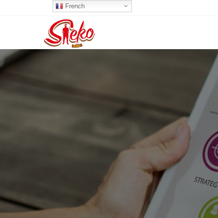
French