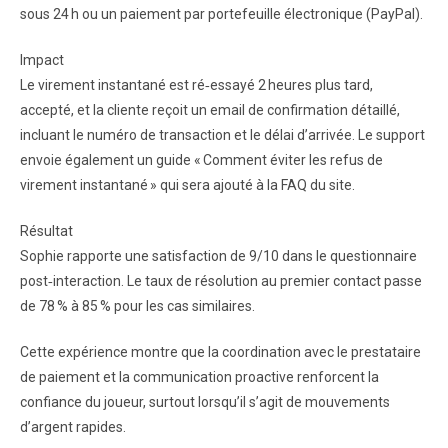
sous 24 h ou un paiement par portefeuille électronique (PayPal).
Impact
Le virement instantané est ré‑essayé 2 heures plus tard,
accepté, et la cliente reçoit un email de confirmation détaillé,
incluant le numéro de transaction et le délai d’arrivée. Le support
envoie également un guide « Comment éviter les refus de
virement instantané » qui sera ajouté à la FAQ du site.
Résultat
Sophie rapporte une satisfaction de 9/10 dans le questionnaire
post‑interaction. Le taux de résolution au premier contact passe
de 78 % à 85 % pour les cas similaires.
Cette expérience montre que la coordination avec le prestataire
de paiement et la communication proactive renforcent la
confiance du joueur, surtout lorsqu’il s’agit de mouvements
d’argent rapides.