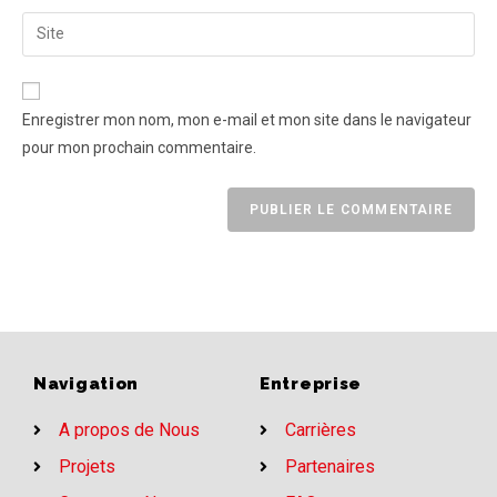
Enregistrer mon nom, mon e-mail et mon site dans le navigateur
pour mon prochain commentaire.
Navigation
Entreprise
A propos de Nous
Carrières
Projets
Partenaires