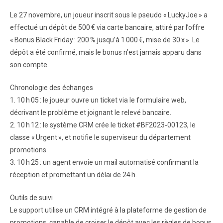
Le 27 novembre, un joueur inscrit sous le pseudo « LuckyJoe » a
effectué un dépôt de 500 € via carte bancaire, attiré par l’offre
« Bonus Black Friday : 200 % jusqu’à 1 000 €, mise de 30 x ». Le
dépôt a été confirmé, mais le bonus n’est jamais apparu dans
son compte.
Chronologie des échanges
1. 10 h 05 : le joueur ouvre un ticket via le formulaire web,
décrivant le problème et joignant le relevé bancaire.
2. 10 h 12 : le système CRM crée le ticket #BF2023‑00123, le
classe « Urgent », et notifie le superviseur du département
promotions.
3. 10 h 25 : un agent envoie un mail automatisé confirmant la
réception et promettant un délai de 24 h.
Outils de suivi
Le support utilise un CRM intégré à la plateforme de gestion de
promotions, capable de croiser le dépôt avec les règles de bonus.