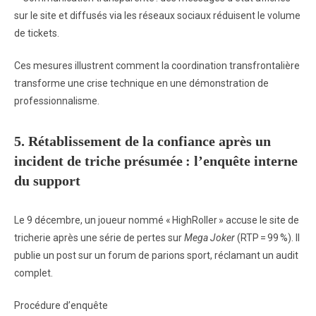
sur le site et diffusés via les réseaux sociaux réduisent le volume
de tickets.
Ces mesures illustrent comment la coordination transfrontalière
transforme une crise technique en une démonstration de
professionnalisme.
5. Rétablissement de la confiance après un
incident de triche présumée : l’enquête interne
du support
Le 9 décembre, un joueur nommé « HighRoller » accuse le site de
tricherie après une série de pertes sur
Mega Joker
(RTP = 99 %). Il
publie un post sur un forum de parions sport, réclamant un audit
complet.
Procédure d’enquête