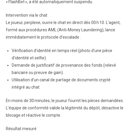
« FlashBet », a été automatiquement suspendu.
Intervention via le chat
Le joueur, perplexe, ouvre le chat en direct dès 00 h 10. L’agent,
formé aux procédures AML (Anti‑Money Laundering), lance
immédiatement le protocole d’escalade :
Vérification d’identité en temps réel (photo d’une pièce
d’identité et selfie).
Demande de justificatif de provenance des fonds (relevé
bancaire ou preuve de gain).
Utilisation d’un canal de partage de documents crypté
intégré au chat.
En moins de 30 minutes, le joueur fournit les pièces demandées.
L’équipe de conformité valide la légitimité du dépôt, désactive le
blocage et réactive le compte.
Résultat mesuré