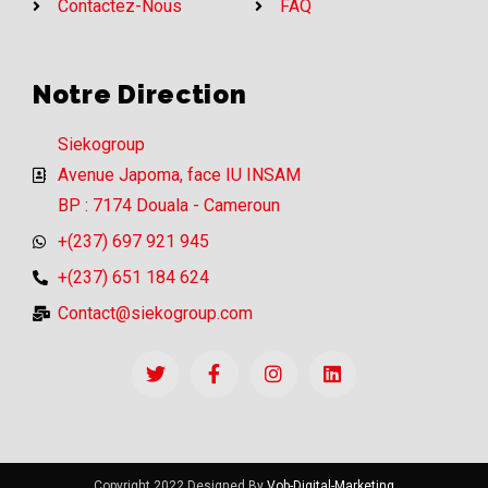
Contactez-Nous
FAQ
Notre Direction
Siekogroup
Avenue Japoma, face IU INSAM
BP : 7174 Douala - Cameroun
+(237) 697 921 945
+(237) 651 184 624
Contact@siekogroup.com
Copyright 2022 Designed By
Vob-Digital-Marketing