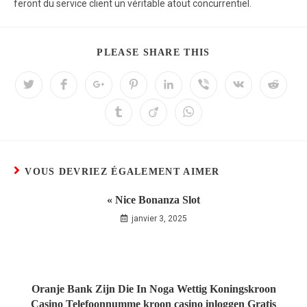
feront du service client un véritable atout concurrentiel.
PLEASE SHARE THIS
VOUS DEVRIEZ ÉGALEMENT AIMER
« Nice Bonanza Slot
janvier 3, 2025
Oranje Bank Zijn Die In Noga Wettig Koningskroon
Casino Telefoonnumme kroon casino inloggen Gratis