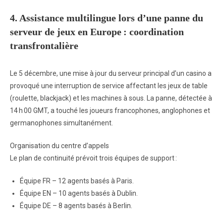
4. Assistance multilingue lors d’une panne du
serveur de jeux en Europe : coordination
transfrontalière
Le 5 décembre, une mise à jour du serveur principal d’un casino a
provoqué une interruption de service affectant les jeux de table
(roulette, blackjack) et les machines à sous. La panne, détectée à
14 h 00 GMT, a touché les joueurs francophones, anglophones et
germanophones simultanément.
Organisation du centre d’appels
Le plan de continuité prévoit trois équipes de support :
Équipe FR – 12 agents basés à Paris.
Équipe EN – 10 agents basés à Dublin.
Équipe DE – 8 agents basés à Berlin.