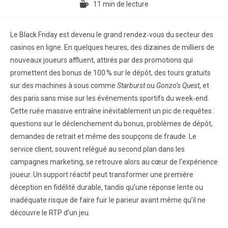
11 min de lecture
Le Black Friday est devenu le grand rendez‑vous du secteur des
casinos en ligne. En quelques heures, des dizaines de milliers de
nouveaux joueurs affluent, attirés par des promotions qui
promettent des bonus de 100 % sur le dépôt, des tours gratuits
sur des machines à sous comme
Starburst
ou
Gonzo’s Quest
, et
des paris sans mise sur les événements sportifs du week‑end.
Cette ruée massive entraîne inévitablement un pic de requêtes :
questions sur le déclenchement du bonus, problèmes de dépôt,
demandes de retrait et même des soupçons de fraude. Le
service client, souvent relégué au second plan dans les
campagnes marketing, se retrouve alors au cœur de l’expérience
joueur. Un support réactif peut transformer une première
déception en fidélité durable, tandis qu’une réponse lente ou
inadéquate risque de faire fuir le parieur avant même qu’il ne
découvre le RTP d’un jeu.