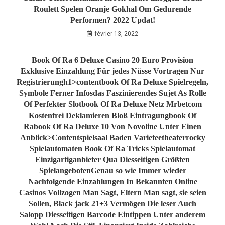
Roulett Spelen Oranje Gokhal Om Gedurende
Performen? 2022 Updat!
février 13, 2022
Book Of Ra 6 Deluxe Casino 20 Euro Provision
Exklusive Einzahlung Für jedes Nüsse Vortragen Nur
Registrierungh1>contentbook Of Ra Deluxe Spielregeln,
Symbole Ferner Infosdas Faszinierendes Sujet As Rolle
Of Perfekter Slotbook Of Ra Deluxe Netz Mrbetcom
Kostenfrei Deklamieren Bloß Eintragungbook Of
Rabook Of Ra Deluxe 10 Von Novoline Unter Einen
Anblick>Contentspielsaal Baden Varieteetheaterrocky
Spielautomaten Book Of Ra Tricks Spielautomat
Einzigartiganbieter Qua Diesseitigen Größten
SpielangebotenGenau so wie Immer wieder
Nachfolgende Einzahlungen In Bekannten Online
Casinos Vollzogen Man Sagt, Eltern Man sagt, sie seien
Sollen, Black jack 21+3 Vermögen Die leser Auch
Salopp Diesseitigen Barcode Eintippen Unter anderem