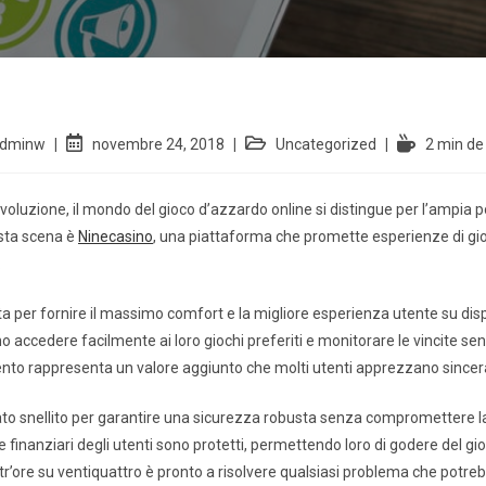
dminw
novembre 24, 2018
Uncategorized
2 min de
oluzione, il mondo del gioco d’azzardo online si distingue per l’ampia poss
esta scena è
Ninecasino
, una piattaforma che promette esperienze di gi
.
a per fornire il massimo comfort e la migliore esperienza utente su dispo
no accedere facilmente ai loro giochi preferiti e monitorare le vincite se
nto rappresenta un valore aggiunto che molti utenti apprezzano since
to snellito per garantire una sicurezza robusta senza compromettere la 
 finanziari degli utenti sono protetti, permettendo loro di godere del gioco i
ttr’ore su ventiquattro è pronto a risolvere qualsiasi problema che pot