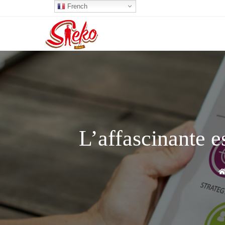
French
L’affascinante e