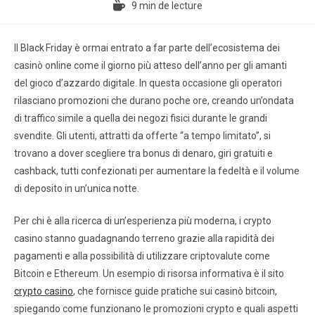
9 min de lecture
Il Black Friday è ormai entrato a far parte dell’ecosistema dei
casinò online come il giorno più atteso dell’anno per gli amanti
del gioco d’azzardo digitale. In questa occasione gli operatori
rilasciano promozioni che durano poche ore, creando un’ondata
di traffico simile a quella dei negozi fisici durante le grandi
svendite. Gli utenti, attratti da offerte “a tempo limitato”, si
trovano a dover scegliere tra bonus di denaro, giri gratuiti e
cashback, tutti confezionati per aumentare la fedeltà e il volume
di deposito in un’unica notte.
Per chi è alla ricerca di un’esperienza più moderna, i crypto
casino stanno guadagnando terreno grazie alla rapidità dei
pagamenti e alla possibilità di utilizzare criptovalute come
Bitcoin e Ethereum. Un esempio di risorsa informativa è il sito
crypto casino
, che fornisce guide pratiche sui casinò bitcoin,
spiegando come funzionano le promozioni crypto e quali aspetti