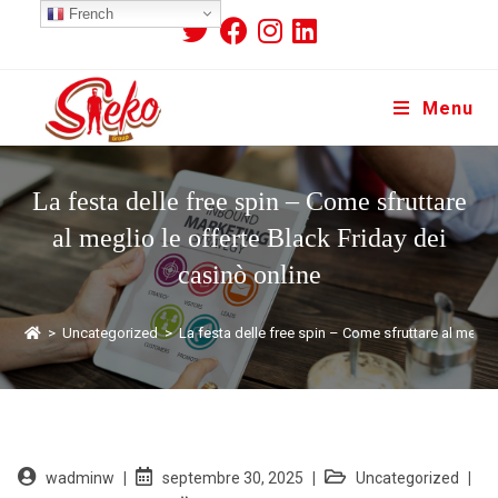
French
Menu
La festa delle free spin – Come sfruttare
al meglio le offerte Black Friday dei
casinò online
>
Uncategorized
>
La festa delle free spin – Come sfruttare al meglio
wadminw
septembre 30, 2025
Uncategorized