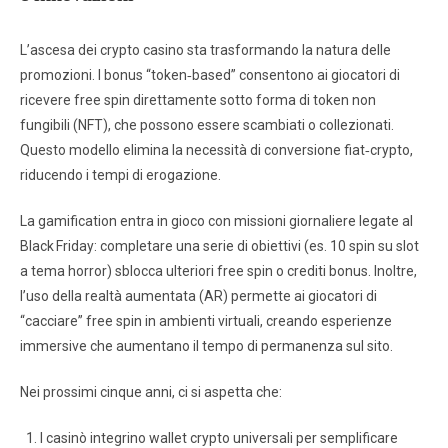
L’ascesa dei crypto casino sta trasformando la natura delle
promozioni. I bonus “token‑based” consentono ai giocatori di
ricevere free spin direttamente sotto forma di token non
fungibili (NFT), che possono essere scambiati o collezionati.
Questo modello elimina la necessità di conversione fiat‑crypto,
riducendo i tempi di erogazione.
La gamification entra in gioco con missioni giornaliere legate al
Black Friday: completare una serie di obiettivi (es. 10 spin su slot
a tema horror) sblocca ulteriori free spin o crediti bonus. Inoltre,
l’uso della realtà aumentata (AR) permette ai giocatori di
“cacciare” free spin in ambienti virtuali, creando esperienze
immersive che aumentano il tempo di permanenza sul sito.
Nei prossimi cinque anni, ci si aspetta che:
I casinò integrino wallet crypto universali per semplificare