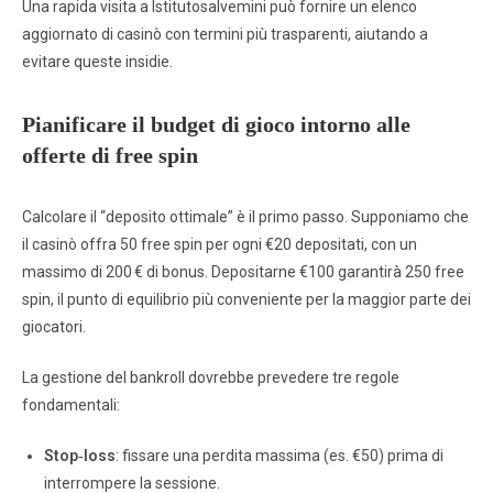
Una rapida visita a Istitutosalvemini può fornire un elenco
aggiornato di casinò con termini più trasparenti, aiutando a
evitare queste insidie.
Pianificare il budget di gioco intorno alle
offerte di free spin
Calcolare il “deposito ottimale” è il primo passo. Supponiamo che
il casinò offra 50 free spin per ogni €20 depositati, con un
massimo di 200 € di bonus. Depositarne €100 garantirà 250 free
spin, il punto di equilibrio più conveniente per la maggior parte dei
giocatori.
La gestione del bankroll dovrebbe prevedere tre regole
fondamentali:
Stop‑loss
: fissare una perdita massima (es. €50) prima di
interrompere la sessione.