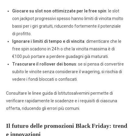
Giocare su slot non ottimizzate per le free spin
: le slot
con jackpot progressivi spesso hanno limiti di vincita molto
bassi per i giri gratuiti, riducendo fortemente il potenziale
di profitto.
Ignorare i limiti di tempo e di vincita
: dimenticare che le
free spin scadono in 24 h o che la vincita massima è di
€100 può portare a perdere guadagni già maturati.
Trascurare il rollover dei bonus
: se si pensa di convertire
subito le vincite senza considerare il wagering, si rischia di
vedere i fondi bloccati o confiscati.
Consultare le linee guida di Istitutosalvemini permette di
verificare rapidamente le scadenze e i requisiti di ciascuna
offerta, riducendo gli errori più comuni.
Il futuro delle promozioni Black Friday: trend
e innovazioni