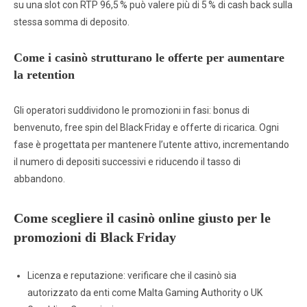
su una slot con RTP 96,5 % può valere più di 5 % di cash back sulla
stessa somma di deposito.
Come i casinò strutturano le offerte per aumentare
la retention
Gli operatori suddividono le promozioni in fasi: bonus di
benvenuto, free spin del Black Friday e offerte di ricarica. Ogni
fase è progettata per mantenere l’utente attivo, incrementando
il numero di depositi successivi e riducendo il tasso di
abbandono.
Come scegliere il casinò online giusto per le
promozioni di Black Friday
Licenza e reputazione: verificare che il casinò sia
autorizzato da enti come Malta Gaming Authority o UK