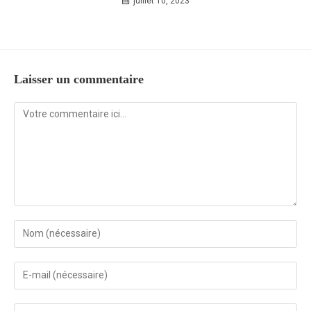
juillet 10, 2023
Laisser un commentaire