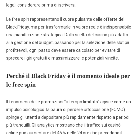
legali considerare prima di iscriversi.
Le free spin rappresentano il cuore pulsante delle offerte del
Black Friday, ma per trasformarle in valore reale è indispensabile
una pianificazione strategica. Dalla scelta del casinò più adatto
alla gestione del budget, passando per la selezione delle slot più
profittevoli, ogni passo deve essere calcolato per evitare di
sprecare i giri gratuiti e massimizzare le potenziali vincite.
Perché il Black Friday è il momento ideale per
le free spin
Il fenomeno delle promozioni “a tempo limitato” agisce come un
impulso psicologico: la paura di perdere un’occasione (FOMO)
spinge gli utenti a depositare più rapidamente rispetto a periodi
più tranquilli. Gli analytics mostrano che il traffico sui casinò
online può aumentare del 45 % nelle 24 ore che precedono il