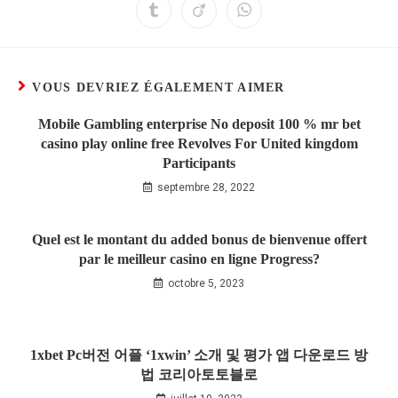
VOUS DEVRIEZ ÉGALEMENT AIMER
Mobile Gambling enterprise No deposit 100 % mr bet
casino play online free Revolves For United kingdom
Participants
septembre 28, 2022
Quel est le montant du added bonus de bienvenue offert
par le meilleur casino en ligne Progress?
octobre 5, 2023
1xbet Pc버전 어플 ‘1xwin’ 소개 및 평가 앱 다운로드 방
법 코리아토토블로