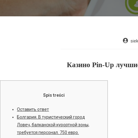
sie
Казино Pin-Up лучши
Spis treści
Оставить ответ
Болгария. В туристический город
Ловеч, балканской курортной зоны,
требуется персонал. 750 евро.