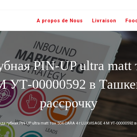
A propos de Nous
Livraison
Foo
бная PIN-UP ultra matt
УТ-00000592 в Ташкен
рассрочку
да губная PIN-UP ultra matt тон 504 CARA 4 г LUXVISAGE 4 М УТ-00000592