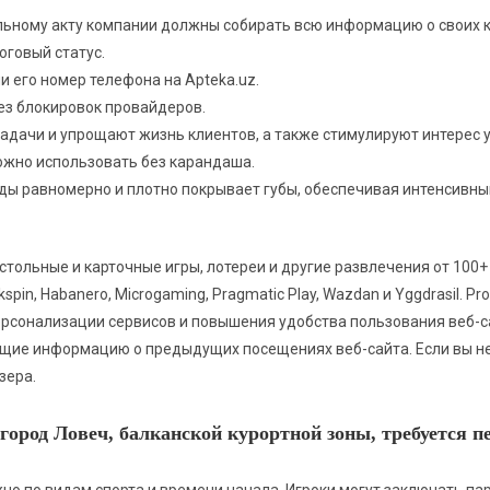
льному акту компании должны собирать всю информацию о своих к
оговый статус.
и его номер телефона на Apteka.uz.
ез блокировок провайдеров.
дачи и упрощают жизнь клиентов, а также стимулируют интерес у
можно использовать без карандаша.
ды равномерно и плотно покрывает губы, обеспечивая интенсивны
астольные и карточные игры, лотереи и другие развлечения от 100+
spin, Habanero, Microgaming, Pragmatic Play, Wazdan и Yggdrasil. P
рсонализации сервисов и повышения удобства пользования веб-с
щие информацию о предыдущих посещениях веб-сайта. Если вы не
зера.
город Ловеч, балканской курортной зоны, требуется пе