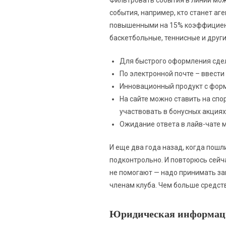
Фильтровать события в линии мож
события, например, кто станет аг
повышенными на 15% коэффициент
баскетбольные, теннисные и други
Для быстрого оформления сдел
По электронной почте – ввести
Инновационный продукт с форм
На сайте можно ставить на спо
участвовать в бонусных акциях
Ожидание ответа в лайв-чате м
И еще два года назад, когда пошли
подконтрольно. И повторюсь сейч
не помогают — надо принимать за
членам клуба. Чем больше средств
Юридическая информац