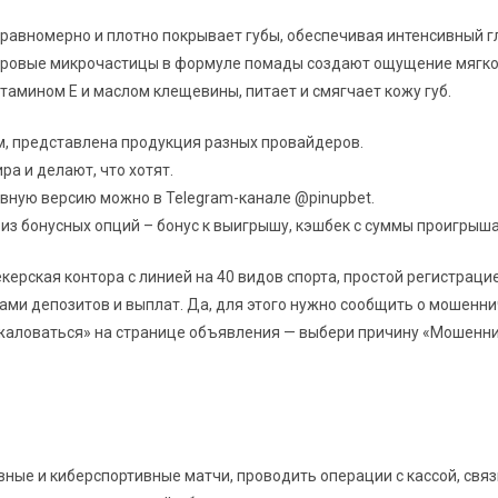
 равномерно и плотно покрывает губы, обеспечивая интенсивный г
ровые микрочастицы в формуле помады создают ощущение мягкос
амином Е и маслом клещевины, питает и смягчает кожу губ.
м, представлена продукция разных провайдеров.
ра и делают, что хотят.
ивную версию можно в Telegram-канале @pinupbet.
из бонусных опций – бонус к выигрышу, кэшбек с суммы проигрыша
керская контора с линией на 40 видов спорта, простой регистраци
ми депозитов и выплат. Да, для этого нужно сообщить о мошенни
жаловаться» на странице объявления — выбери причину «Мошенни
вные и киберспортивные матчи, проводить операции с кассой, свя