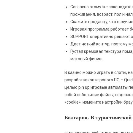
Согласно этому же законодате
проживания, возраст, пол и нал
Скажите продавцу, что получил
Игровая программа работает б
SUPPORT оперативно решают за
Дает четкий контур, поэтому 
Густая кремовая текстура пома
матовый финиш.
В казино можно играть в слоты, н
разработчиков игрового ПО – Quick
целью
pin up игровые автоматы
пе
собой небольшие файлы, содержа
«cookie», измените настройки брау
Болгария. В туристический 