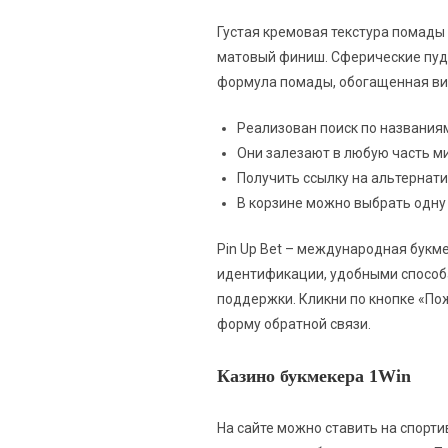
Густая кремовая текстура помады
матовый финиш. Сферические пуд
формула помады, обогащенная вит
Реализован поиск по названия
Они залезают в любую часть ми
Получить ссылку на альтернат
В корзине можно выбрать одну 
Pin Up Bet – международная букме
идентификации, удобными способа
поддержки. Кликни по кнопке «По
форму обратной связи.
Казино букмекера 1Win
На сайте можно ставить на спорти