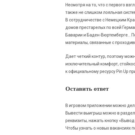
Несмотря на то, что с первого взг
также не слишком лояльная систем
В сотрудничестве с Немецким Кра
домов престарелых по всей Герман
Баварии и Баден-Вюртемберге… По
материалы, связанные с проходив
Дает четкий контур, поэтому мож
исключительный комфорт, стойкос
к официальному ресурсу Pin Up пр
Оставить ответ
В игровом приложении можно делат
Вывести выигрыш можно в разделе
реквизиты, нажать кнопку «Вывод».
Чтобы узнать о новых вакансиях п