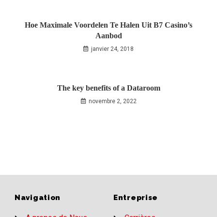
Hoe Maximale Voordelen Te Halen Uit B7 Casino’s
Aanbod
janvier 24, 2018
The key benefits of a Dataroom
novembre 2, 2022
Navigation
Entreprise