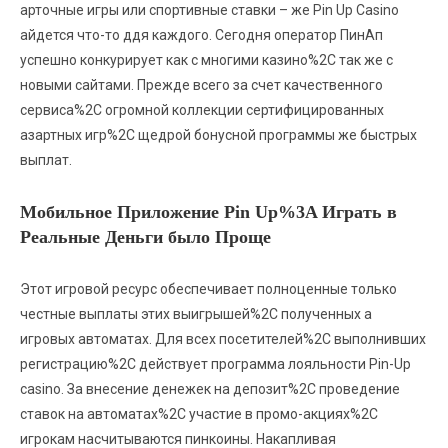
арточные игры или спортивные ставки – же Pin Up Casino
айдется что-то ддя каждого. Сегодня оператор ПинАп
успешно конкурирует как с многими казино%2C так же с
новыми сайтами. Прежде всего за счет качественного
сервиса%2C огромной коллекции сертифицированных
азартных игр%2C щедрой бонусной программы же быстрых
выплат.
Мобильное Приложение Pin Up%3A Играть в
Реальные Деньги было Проще
Этот игровой ресурс обеспечивает полноценные только
честные выплаты этих выигрышей%2C полученных а
игровых автоматах. Для всех посетителей%2C выполнивших
регистрацию%2C действует программа лояльности Pin-Up
casino. За внесение денежек на депозит%2C проведение
ставок на автоматах%2C участие в промо-акциях%2C
игрокам насчитываются пинкоины. Накапливая