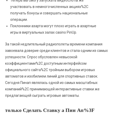
Теперь вы смогу запускать видеослоты же
участвовать в немногочисленных акциях%2C
получать бонусы и совершать национальные
операции.
Поклонники азарта могут плохо играть в азартные
игры в виртуальных залах casino PinUp.
За такой недлительный радиополеты времени компания
завоевала доверие среди клиентов и стала одним из самых
успешности. Спрос обусловлен невысокой
коэффициентами%2C доступным интерфейсом
официального сайта%2C тройным выбором игровых
автоматов и изобилием линий для спортивных ставок.
Сегодня Пинап являлась одной из самых масштабных
компаний%2C принимающей интерактивные ставки же
предлагающей сыграть игровые автоматы.
только Сделать Ставку а Пин Ап%3F