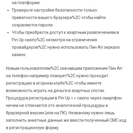
на платформе.
Проверьте настройки безопасности только
приватности вашего браузера%2C чтобы найти
сохраняются пароли.
Чтобы приобрести доступ к азартным развлечениям в
Pin Up casino%2C несмотря на ограничения
провайдеров%2C нужно использовать Пин Ап зеркало
казино.
Новым пользователям%2C скачавшим приложение Пин Ап
на телефон например планшет%2C нужно проходит
регистрацию в игорном клубе%2C чтобы имеете
возможность играть на деньги в азартных слотах.
Процедура регистрации в Pin Up » « casino через смартфон
ничем не отличается ото аналогичной процедуры а
браузерной версии (или на ПК). Незваному нужно лишь
заполнить анкетные данные же ввести полученный СМС код
в регистрационную форму.