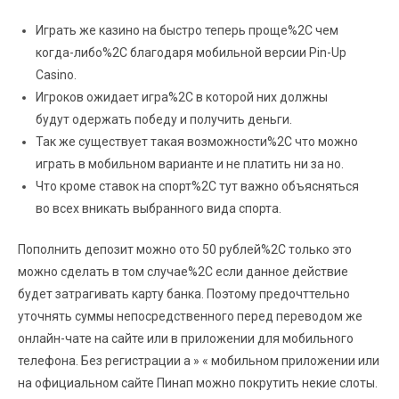
Играть же казино на быстро теперь проще%2C чем
когда-либо%2C благодаря мобильной версии Pin-Up
Casino.
Игроков ожидает игра%2C в которой них должны
будут одержать победу и получить деньги.
Так же существует такая возможности%2C что можно
играть в мобильном варианте и не платить ни за но.
Что кроме ставок на спорт%2C тут важно объясняться
во всех вникать выбранного вида спорта.
Пополнить депозит можно ото 50 рублей%2C только это
можно сделать в том случае%2C если данное действие
будет затрагивать карту банка. Поэтому предочттельно
уточнять суммы непосредственного перед переводом же
онлайн-чате на сайте или в приложении для мобильного
телефона. Без регистрации а » « мобильном приложении или
на официальном сайте Пинап можно покрутить некие слоты.