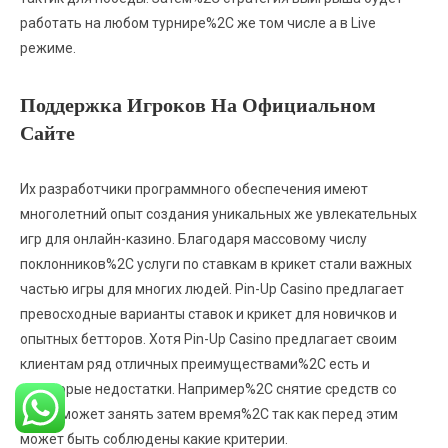
работать на любом турнире%2C же том числе а в Live
режиме.
Поддержка Игроков На Официальном
Сайте
Их разработчики программного обеспечения имеют
многолетний опыт создания уникальных же увлекательных
игр для онлайн-казино. Благодаря массовому числу
поклонников%2C услуги по ставкам в крикет стали важных
частью игры для многих людей. Pin-Up Casino предлагает
превосходные варианты ставок и крикет для новичков и
опытных бетторов. Хотя Pin-Up Casino предлагает своим
клиентам ряд отличных преимуществами%2C есть и
некоторые недостатки. Например%2C снятие средств со
счета может занять затем время%2C так как перед этим
может быть соблюдены какие критерии.