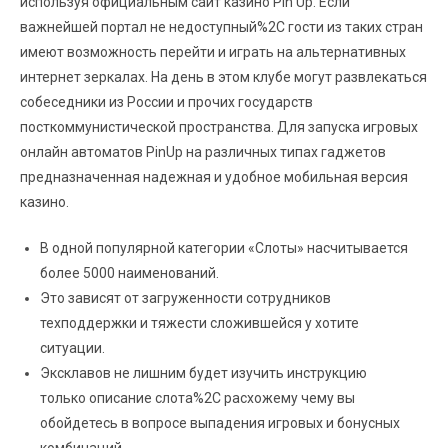
используя официальным сайт казино Pin Up. Если
важнейшей портал не недоступный%2C гости из таких стран
имеют возможность перейти и играть на альтернативных
интернет зеркалах. На день в этом клубе могут развлекаться
собеседники из России и прочих государств
посткоммунистической пространства. Для запуска игровых
онлайн автоматов PinUp на различных типах гаджетов
предназначенная надежная и удобное мобильная версия
казино.
В одной популярной категории «Слоты» насчитывается
более 5000 наименований.
Это зависят от загруженности сотрудников
техподдержки и тяжести сложившейся у хотите
ситуации.
Эксклавов не лишним будет изучить инструкцию
только описание слота%2C расхожему чему вы
обойдетесь в вопросе выпадения игровых и бонусных