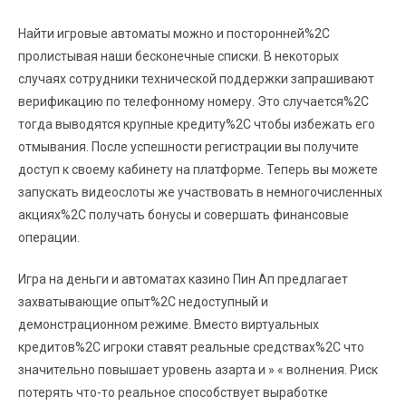
Найти игровые автоматы можно и посторонней%2C
пролистывая наши бесконечные списки. В некоторых
случаях сотрудники технической поддержки запрашивают
верификацию по телефонному номеру. Это случается%2C
тогда выводятся крупные кредиту%2C чтобы избежать его
отмывания. После успешности регистрации вы получите
доступ к своему кабинету на платформе. Теперь вы можете
запускать видеослоты же участвовать в немногочисленных
акциях%2C получать бонусы и совершать финансовые
операции.
Игра на деньги и автоматах казино Пин Ап предлагает
захватывающие опыт%2C недоступный и
демонстрационном режиме. Вместо виртуальных
кредитов%2C игроки ставят реальные средствах%2C что
значительно повышает уровень азарта и » « волнения. Риск
потерять что-то реальное способствует выработке