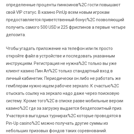
определенные проценты пинкоинов%2C гости повышают
свой VIP статус. В казино PinUp всем новым игрокам
предоставляется приветственный бонус%2C позволяющий
получить самого 500 USD и 225 фриспинов а первые четыре
депозита.
Чтобы угадать приложение на телефон или пк просто
откройте файл в устройстве и последовать указанным
инструкциям. Регистрация не нужна%2C только вы уже
клиент казино Пин Ап%2C только стандартный вход в
личный кабинетик. Периодически он либо не работать же
гемблерам нужно ищем рабочее зеркало. К счастью%2C
отыскать ссылку на зеркало надо даже через поисковую
систему. Кроме того%2C в списке разве мобильные версии
казино%2C где за загрузку выдается бездепозитный приз.
Участвуя в выгодных турнирах%2C которые проводятся в
Pin-Up casino%2C можно получать другие суммы из
небольших призовых фондов таких соревнований.