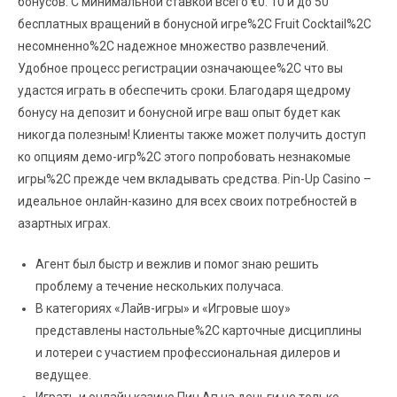
бонусов. С минимальной ставкой всего €0. 10 и до 50
бесплатных вращений в бонусной игре%2C Fruit Cocktail%2C
несомненно%2C надежное множество развлечений.
Удобное процесс регистрации означающее%2C что вы
удастся играть в обеспечить сроки. Благодаря щедрому
бонусу на депозит и бонусной игре ваш опыт будет как
никогда полезным! Клиенты также может получить доступ
ко опциям демо-игр%2C этого попробовать незнакомые
игры%2C прежде чем вкладывать средства. Pin-Up Casino –
идеальное онлайн-казино для всех своих потребностей в
азартных играх.
Агент был быстр и вежлив и помог знаю решить
проблему а течение нескольких получаса.
В категориях «Лайв-игры» и «Игровые шоу»
представлены настольные%2C карточные дисциплины
и лотереи с участием профессиональная дилеров и
ведущее.