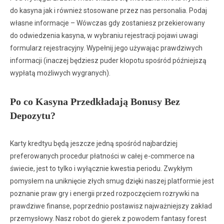
do kasyna jak i również stosowane przez nas personalia. Podaj
własne informacje – Wówczas gdy zostaniesz przekierowany
do odwiedzenia kasyna, w wybraniu rejestracji pojawi uwagi
formularz rejestracyjny. Wypełnij jego używając prawdziwych
informacji (inaczej będziesz puder kłopotu spośród późniejszą
wypłatą możliwych wygranych).
Po co Kasyna Przedkładają Bonusy Bez
Depozytu?
Karty kredtyu będą jeszcze jedną spośród najbardziej
preferowanych procedur płatności w całej e-commerce na
świecie, jest to tylko i wyłącznie kwestia periodu. Zwykłym
pomysłem na uniknięcie złych smug dzięki naszej platformie jest
poznanie praw gry i energii przed rozpoczęciem rozrywki na
prawdziwe finanse, poprzednio postawisz najważniejszy zakład
przemysłowy. Nasz robot do gierek z powodem fantasy forest