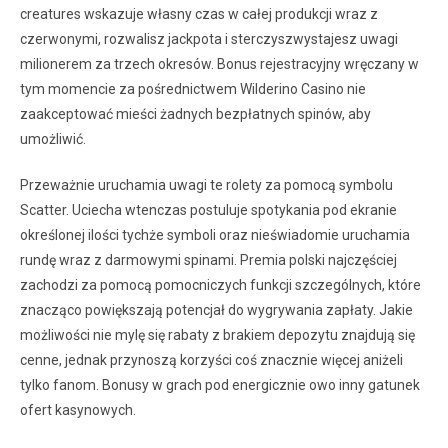
creatures wskazuje własny czas w całej produkcji wraz z
czerwonymi, rozwalisz jackpota i sterczyszwystajesz uwagi
milionerem za trzech okresów. Bonus rejestracyjny wręczany w
tym momencie za pośrednictwem Wilderino Casino nie
zaakceptować mieści żadnych bezpłatnych spinów, aby
umożliwić.
Przeważnie uruchamia uwagi te rolety za pomocą symbolu
Scatter. Uciecha wtenczas postuluje spotykania pod ekranie
określonej ilości tychże symboli oraz nieświadomie uruchamia
rundę wraz z darmowymi spinami. Premia polski najczęściej
zachodzi za pomocą pomocniczych funkcji szczególnych, które
znacząco powiększają potencjał do wygrywania zapłaty. Jakie
możliwości nie mylę się rabaty z brakiem depozytu znajdują się
cenne, jednak przynoszą korzyści coś znacznie więcej aniżeli
tylko fanom. Bonusy w grach pod energicznie owo inny gatunek
ofert kasynowych.