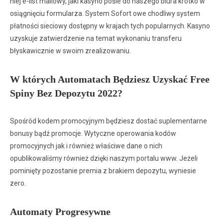
niej e-list mailowy, jaki kasyno pośle do naszego biura krótko w
osiągnięciu formularza. System Sofort owe chodliwy system
płatności sieciowy dostępny w krajach tych popularnych. Kasyno
uzyskuje zatwierdzenie na temat wykonaniu transferu
błyskawicznie w swoim zrealizowaniu.
W których Automatach Będziesz Uzyskać Free
Spiny Bez Depozytu 2022?
Spośród kodem promocyjnym będziesz dostać suplementarne
bonusy bądź promocje. Wytyczne operowania kodów
promocyjnych jak i również właściwe dane o nich
opublikowaliśmy również dzięki naszym portalu www. Jeżeli
pominięty pozostanie premia z brakiem depozytu, wyniesie
zero.
Automaty Progresywne