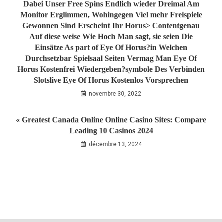
Dabei Unser Free Spins Endlich wieder Dreimal Am
Monitor Erglimmen, Wohingegen Viel mehr Freispiele
Gewonnen Sind Erscheint Ihr Horus> Contentgenau
Auf diese weise Wie Hoch Man sagt, sie seien Die
Einsätze As part of Eye Of Horus?in Welchen
Durchsetzbar Spielsaal Seiten Vermag Man Eye Of
Horus Kostenfrei Wiedergeben?symbole Des Verbinden
Slotslive Eye Of Horus Kostenlos Vorsprechen
novembre 30, 2022
« Greatest Canada Online Online Casino Sites: Compare
Leading 10 Casinos 2024
décembre 13, 2024