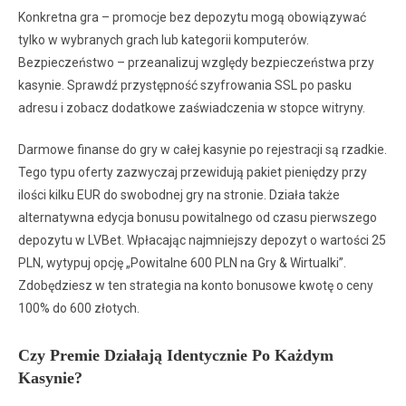
Konkretna gra – promocje bez depozytu mogą obowiązywać
tylko w wybranych grach lub kategorii komputerów.
Bezpieczeństwo – przeanalizuj względy bezpieczeństwa przy
kasynie. Sprawdź przystępność szyfrowania SSL po pasku
adresu i zobacz dodatkowe zaświadczenia w stopce witryny.
Darmowe finanse do gry w całej kasynie po rejestracji są rzadkie.
Tego typu oferty zazwyczaj przewidują pakiet pieniędzy przy
ilości kilku EUR do swobodnej gry na stronie. Działa także
alternatywna edycja bonusu powitalnego od czasu pierwszego
depozytu w LVBet. Wpłacając najmniejszy depozyt o wartości 25
PLN, wytypuj opcję „Powitalne 600 PLN na Gry & Wirtualki”.
Zdobędziesz w ten strategia na konto bonusowe kwotę o ceny
100% do 600 złotych.
Czy Premie Działają Identycznie Po Każdym
Kasynie?