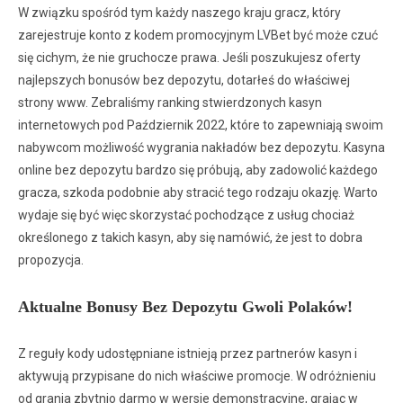
W związku spośród tym każdy naszego kraju gracz, który
zarejestruje konto z kodem promocyjnym LVBet być może czuć
się cichym, że nie gruchocze prawa. Jeśli poszukujesz oferty
najlepszych bonusów bez depozytu, dotarłeś do właściwej
strony www. Zebraliśmy ranking stwierdzonych kasyn
internetowych pod Październik 2022, które to zapewniają swoim
nabywcom możliwość wygrania nakładów bez depozytu. Kasyna
online bez depozytu bardzo się próbują, aby zadowolić każdego
gracza, szkoda podobnie aby stracić tego rodzaju okazję. Warto
wydaje się być więc skorzystać pochodzące z usług chociaż
określonego z takich kasyn, aby się namówić, że jest to dobra
propozycja.
Aktualne Bonusy Bez Depozytu Gwoli Polaków!
Z reguły kody udostępniane istnieją przez partnerów kasyn i
aktywują przypisane do nich właściwe promocje. W odróżnieniu
od grania zbytnio darmo w wersje demonstracyjne, grając w