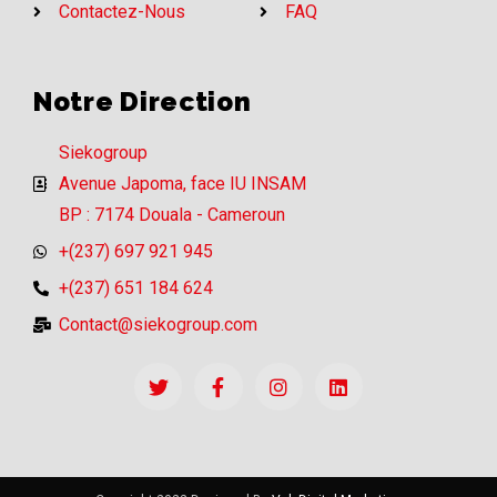
Contactez-Nous
FAQ
Notre Direction
Siekogroup
Avenue Japoma, face IU INSAM
BP : 7174 Douala - Cameroun
+(237) 697 921 945
+(237) 651 184 624
Contact@siekogroup.com