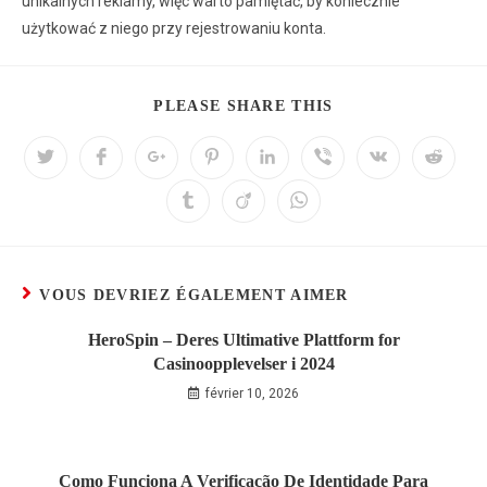
unikalnych reklamy, więc warto pamiętać, by koniecznie
użytkować z niego przy rejestrowaniu konta.
PLEASE SHARE THIS
VOUS DEVRIEZ ÉGALEMENT AIMER
HeroSpin – Deres Ultimative Plattform for
Casinoopplevelser i 2024
février 10, 2026
Como Funciona A Verificação De Identidade Para