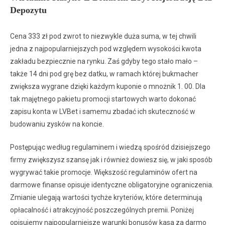
Depozytu
Cena 333 zł pod zwrot to niezwykle duża suma, w tej chwili
jedna z najpopularniejszych pod względem wysokości kwota
zakładu bezpiecznie na rynku. Zaś gdyby tego stało mało –
także 14 dni pod grę bez datku, w ramach której bukmacher
zwiększa wygrane dzięki każdym kuponie o mnożnik 1. 00. Dla
tak majętnego pakietu promocji startowych warto dokonać
zapisu konta w LVBet i samemu zbadać ich skuteczność w
budowaniu zysków na koncie.
Postępując według regulaminem i wiedzą spośród dzisiejszego
firmy zwiększysz szansę jak i również dowiesz się, w jaki sposób
wygrywać takie promocje. Większość regulaminów ofert na
darmowe finanse opisuje identyczne obligatoryjne ograniczenia.
Zmianie ulegają wartości tychże kryteriów, które determinują
opłacalność i atrakcyjność poszczególnych premii. Poniżej
opisujemy najpopularniejsze warunki bonusów kasa za darmo