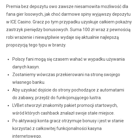
Premia bez depozytu owo zawsze niesamowita możliwość dla
fana gier losowych, jak choć darmowe spiny wyjąwszy depozytu
w ICE Casino. Gracz po tym przypadku uzyskuje całkiem pokaźny
zastrzyk pieniędzy bonusowych. Suma 100 zł wraz z pewnością
robi wrażenie i niewątpliwie wydaje się aktualnie najlepszą
propozycją tego typu w branży.
Polscy fani mogą się czasem wahać w wypadku używania
danych kasyn.
Zostaniemy wówczas przekierowani na stronę swojego
własnego banku.
Aby uzyskać dojście do strony pochodzące z automatami
do zabawy, przejdź do funkcjonującego lustra.
LVBet stworzył znakomity pakiet promocji startowych,
wśród których cashback znalazł swoje stałe miejsce.
Po aktywacji konta gracz otrzymuje bonusy i jest w stanie
korzystać z całkowitej funkcjonalności kasyna
internetowego.