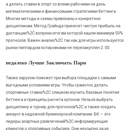
а делать ставки в спорт со всеми рабочими на день
математическими и финансовыми стратегиями беттинга.
Многие методы и схемы привязаны к конкретное
дисциплинам. Метод Грайнда принесет чистую прибыль на
дистанции%2C вопреки итогам которой зашли минимум 50%
прогнозов. Важен анализ%2C так как для игры используются
рынки пиппардом котировками не перезакуплен 2. 00.
недалеко Лучше Заключать Пари
Также зарухом поможет при выбора площадки с самыми
выгодными условиями игры. Чтобы грамотно делать
спортивные ставки%2C слишком изучить базовые понятия
беттинга и принципы расчета купонов. Нельзя выбрать
дисциплину и турнир для прогнозов%2C а также создать
аккаунт в надежной букмекерской компании. БК — это
лидеры азартных развлечений%2C информирующие
клиентов о спортивных событиях. Они неусыпно за их