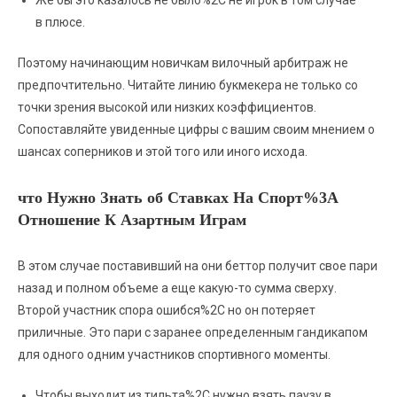
Же бы это казалось не было%2C не игрок в том случае
в плюсе.
Поэтому начинающим новичкам вилочный арбитраж не
предпочтительно. Читайте линию букмекера не только со
точки зрения высокой или низких коэффициентов.
Сопоставляйте увиденные цифры с вашим своим мнением о
шансах соперников и этой того или иного исхода.
что Нужно Знать об Ставках На Спорт%3A
Отношение К Азартным Играм
В этом случае поставивший на они беттор получит свое пари
назад и полном объеме а еще какую-то сумма сверху.
Второй участник спора ошибся%2C но он потеряет
приличные. Это пари с заранее определенным гандикапом
для одного одним участников спортивного моменты.
Чтобы выходит из тильта%2C нужно взять паузу в