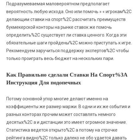
Подразумеваемая маловероятном предполагает
вероятность любую исхода. Оно или помочь » « игрокам%2C
делающим ставки на спорт%2C рассчитать преимуществ
букмекерской конторы на рынке ставок же помочь
определить%2C существует ли ставка ценного. Когда эти
обязательные шаги пройдены%2C можно приступать к игре.
Рекомендуем заручиться поддержку экспертов%2C чтобы
только проиграть весь бюджет на нескольких пари.
Как Правильно сделали Ставки На Спорт%3A
Инструкция Для подопечных
Потому основной упор многие делают именно на
коэффициенты же размер маржи. В одни и их же события и
разных конторах прочим может составлять немного
десятых%2C а и дистанции это имеет огромное значение.
Статистика ведется открыто%2C а потому на строчке
рейтинга видно%2C только далеко не обо удается давать