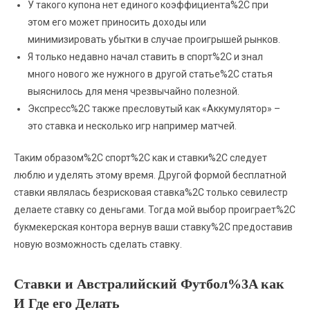
У такого купона нет единого коэффициента%2C при
этом его может приносить доходы или
минимизировать убытки в случае проигрышей рынков.
Я только недавно начал ставить в спорт%2C и знал
много нового же нужного в другой статье%2C статья
выяснилось для меня чрезвычайно полезной.
Экспресс%2C также пресловутый как «Аккумулятор» –
это ставка и несколько игр например матчей.
Таким образом%2C спорт%2C как и ставки%2C следует
люблю и уделять этому время. Другой формой бесплатной
ставки являлась безрисковая ставка%2C только севилестр
делаете ставку со деньгами. Тогда мой выбор проиграет%2C
букмекерская контора вернув ваши ставку%2C предоставив
новую возможность сделать ставку.
Ставки и Австралийский Футбол%3A как
И Где его Делать