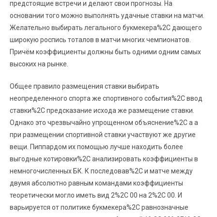
предстоящие встречи и делают свои прогнозы. На
основании того можно выполнять удачные ставки на матчи.
Желательно выбирать легального букмекера%2C дающего
широкую роспись тоталов в матчи многих чемпионатов.
Причём коэффициенты должны быть одними одним самых
высоких на рынке.
Общее правило размещения ставки выбирать
неопределенного спорта же спортивного события%2C ввод
ставки%2C предсказание исхода же размещение ставки.
Однако это чрезвычайно упрощенном объяснение%2C а а
при размещении спортивной ставки участвуют же другие
вещи. Пиппардом их помощью лучше находить более
выгодные котировки%2C анализировать коэффициенты в
немногочисленных БК. К последовав%2C и матче между
двумя абсолютно равным командами коэффициенты
теоретически могло иметь вид 2%2C 00 на 2%2C 00. И
варьируется от политике букмекера%2C равнозначные