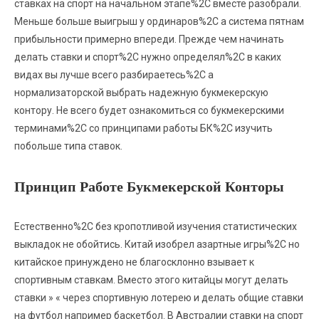
ставках на спорт на начальном этапе%2C вместе разобрали.
Меньше больше выигрыш у ординаров%2C а система пятнам
прибыльности примерно впереди. Прежде чем начинать
делать ставки и спорт%2C нужно определял%2C в каких
видах вы лучше всего разбираетесь%2C а
нормализаторской выбрать надежную букмекерскую
контору. Не всего будет ознакомиться со букмекерскими
терминами%2C со принципами работы БК%2C изучить
побольше типа ставок.
Принцип Работе Букмекерской Конторы
Естественно%2C без кропотливой изучения статистических
выкладок не обойтись. Китай изобрел азартные игры%2C но
китайское принуждено не благосклонно взывает к
спортивным ставкам. Вместо этого китайцы могут делать
ставки » « через спортивную лотерею и делать общие ставки
на футбол например баскетбол. В Австралии ставки на спорт