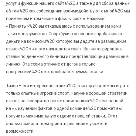
услуг и функций нашего сайта%2C а также ддя сбора данных
об том%2C как собеседники взаимодействуют с мной%2C мы
применяем и том числе а файлы cookie. Нажимая
« Принять »%2C вы отказываюсь с использованием нами
таких инструментов. Спортбуки в основном зарабатывают
деньги на комиссии%2C которую вы дадите за размещение
ставок%2C » « и это называется «виг». Виг интегрирован а
ставки по денежного линиям и представляющий разницей в
линиях. Эта схема отличие от догона только
прогрессией%2C в которой растет сумма ставки.
Тизер – это интересная ставка%2C а которую должны играть
только опытные игроки в спорт. Наличие хорошей стратегии
ставок на фаворитов также проигравших%2C основанной
на » « изучении фактов о одной команде%2C поможет вы
получить максимальную отдачу от вашей ставки.. Этот
анализ позволит вам принять решение и укажет и
возможности.