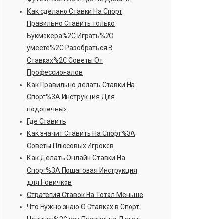
Как сделано Ставки На Спорт
Правильно Ставить только
Букмекера%2C Играть%2C
умеете%2C Разобраться В
Ставках%2C Советы От
Профессионалов
Как Правильно делать Ставки На
Спорт%3A Инструкция Для
подопечных
Где Ставить
Как значит Ставить На Спорт%3A
Советы Плюсовых Игроков
Как Делать Онлайн Ставки На
Спорт%3A Пошаговая Инструкция
для Новичков
Стратегия Ставок На Тотал Меньше
Что Нужно знаю О Ставках в Спорт