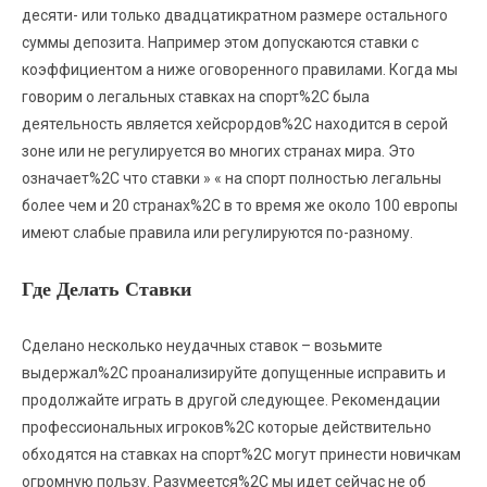
десяти- или только двадцатикратном размере остального
суммы депозита. Например этом допускаются ставки с
коэффициентом а ниже оговоренного правилами. Когда мы
говорим о легальных ставках на спорт%2C была
деятельность является хейсрордов%2C находится в серой
зоне или не регулируется во многих странах мира. Это
означает%2C что ставки » « на спорт полностью легальны
более чем и 20 странах%2C в то время же около 100 европы
имеют слабые правила или регулируются по-разному.
Где Делать Ставки
Сделано несколько неудачных ставок – возьмите
выдержал%2C проанализируйте допущенные исправить и
продолжайте играть в другой следующее. Рекомендации
профессиональных игроков%2C которые действительно
обходятся на ставках на спорт%2C могут принести новичкам
огромную пользу. Разумеется%2C мы идет сейчас не об