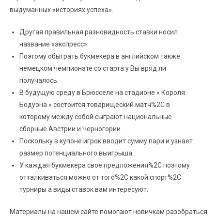
выдуманных «историях успеха».
Другая правильная разновидность ставки носил
название «экспресс».
Поэтому обыграть букмекера в английском также
немецком чемпионате со старта у Вы вряд ли
получалось.
В будущую среду в Брюсселе на стадионе « Короля
Бодуэна » состоится товарищеский матч%2C в
которому между собой сыграют национальные
сборные Австрии и Черногории.
Поскольку в купоне игрок вводит сумму пари и узнает
размер потенциального выигрыша.
У каждая букмекера свое предложения%2C поэтому
отталкиваться можно от того%2C какой спорт%2C
турниры а виды ставок вам интересуют.
Материалы на нашем сайте помогают новичкам разобраться