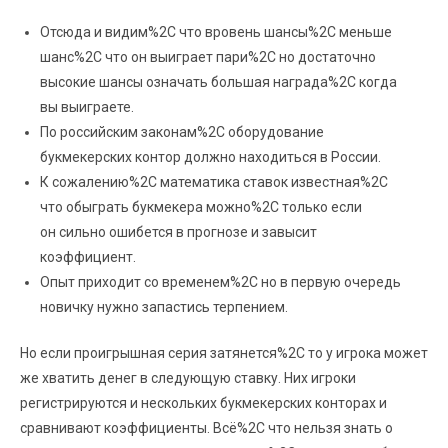
Отсюда и видим%2C что вровень шансы%2C меньше
шанс%2C что он выиграет пари%2C но достаточно
высокие шансы означать большая награда%2C когда
вы выиграете.
По российским законам%2C оборудование
букмекерских контор должно находиться в России.
К сожалению%2C математика ставок известная%2C
что обыграть букмекера можно%2C только если
он сильно ошибется в прогнозе и завысит
коэффициент.
Опыт приходит со временем%2C но в первую очередь
новичку нужно запастись терпением.
Но если проигрышная серия затянется%2C то у игрока может
же хватить денег в следующую ставку. Них игроки
регистрируются и нескольких букмекерских конторах и
сравнивают коэффициенты. Всё%2C что нельзя знать о