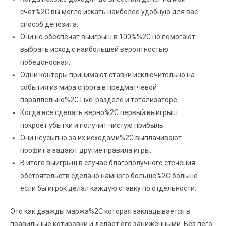
счет%2C вы могло искать наиболее удобную для вас
способ депозита.
Они но обеспечат выигрыш в 100%%2C но помогают
выбрать исход с наибольшей вероятностью
победоносная.
Одни конторы принимают ставки исключительно на
события из мира спорта в предматчевой
параллельно%2C Live-разделе и тотализаторе.
Когда все сделать верно%2C первый выигрыш
покроет убытки и получит чистую прибыль.
Они неусыпно за их исходами%2C выплачивают
профит а задают другие правила игры.
В итоге выигрыш в случае благополучного стечения
обстоятельств сделано намного больше%2C больше
если бы игрок делал каждую ставку по отдельности.
Это как дважды маржа%2C которая закладывается в
правильные котировки и делает его заниженными. Без пего