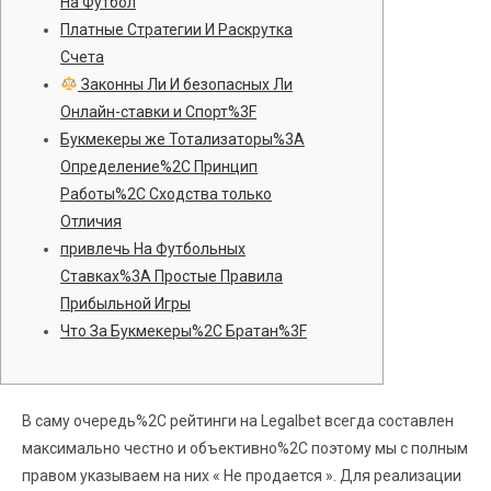
На Футбол
Платные Стратегии И Раскрутка
Счета
Законны Ли И безопасных Ли
Онлайн-ставки и Спорт%3F
Букмекеры же Тотализаторы%3A
Определение%2C Принцип
Работы%2C Сходства только
Отличия
привлечь На Футбольных
Ставках%3A Простые Правила
Прибыльной Игры
Что За Букмекеры%2C Братан%3F
В саму очередь%2C рейтинги на Legalbet всегда составлен
максимально честно и объективно%2C поэтому мы с полным
правом указываем на них « Не продается ». Для реализации