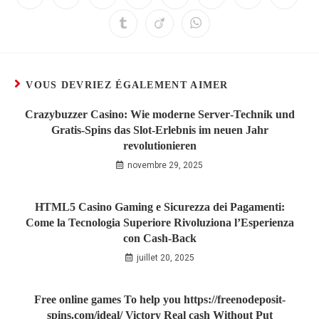
VOUS DEVRIEZ ÉGALEMENT AIMER
Crazybuzzer Casino: Wie moderne Server‑Technik und
Gratis‑Spins das Slot‑Erlebnis im neuen Jahr
revolutionieren
novembre 29, 2025
HTML5 Casino Gaming e Sicurezza dei Pagamenti:
Come la Tecnologia Superiore Rivoluziona l’Esperienza
con Cash‑Back
juillet 20, 2025
Free online games To help you https://freenodeposit-
spins.com/ideal/ Victory Real cash Without Put