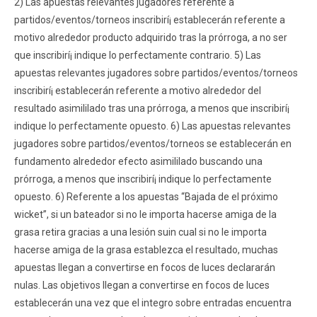
2) Las apuestas relevantes jugadores referente a
partidos/eventos/torneos inscribirí¡ establecerán referente a
motivo alrededor producto adquirido tras la prórroga, a no ser
que inscribirí¡ indique lo perfectamente contrario. 5) Las
apuestas relevantes jugadores sobre partidos/eventos/torneos
inscribirí¡ establecerán referente a motivo alrededor del
resultado asimililado tras una prórroga, a menos que inscribirí¡
indique lo perfectamente opuesto. 6) Las apuestas relevantes
jugadores sobre partidos/eventos/torneos se establecerán en
fundamento alrededor efecto asimililado buscando una
prórroga, a menos que inscribirí¡ indique lo perfectamente
opuesto. 6) Referente a los apuestas “Bajada de el próximo
wicket”, si un bateador si no le importa hacerse amiga de la
grasa retira gracias a una lesión suin cual si no le importa
hacerse amiga de la grasa establezca el resultado, muchas
apuestas llegan a convertirse en focos de luces declararán
nulas. Las objetivos llegan a convertirse en focos de luces
establecerán una vez que el integro sobre entradas encuentra