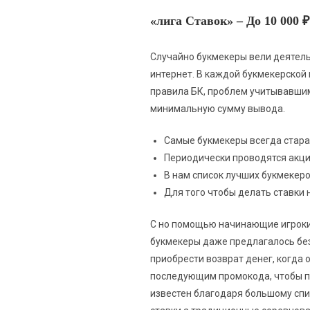
«лига Ставок» – До 10 000 ₽
Случайно букмекеры вели деятель
интернет. В каждой букмекерской 
правила БК, проблем учитывавшим
минимальную сумму вывода.
Самые букмекеры всегда стара
Периодически проводятся акци
В нам список лучших букмекер
Для того чтобы делать ставки
С но помощью начинающие игроки 
букмекеры даже предлагалось без
приобрести возврат денег, когда 
последующим промокода, чтобы пр
известен благодаря большому спи