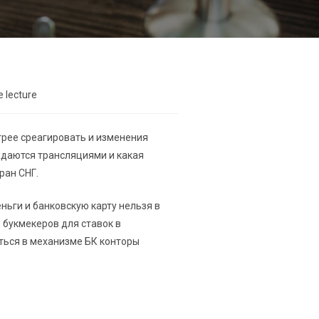
e lecture
трее среагировать и изменения
ждаются трансляциями и какая
ран СНГ.
ньги и банковскую карту нельзя в
е букмекеров для ставок в
аться в механизме БК конторы