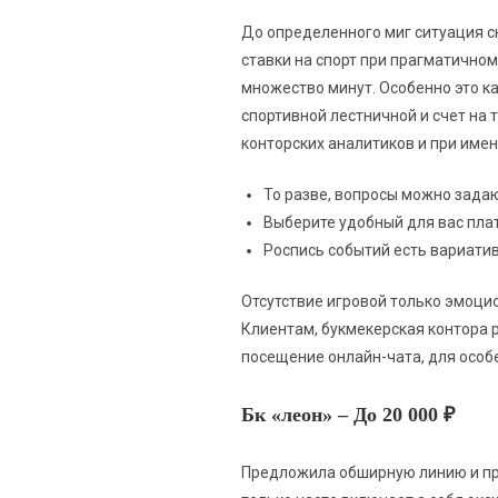
До определенного миг ситуация с
ставки на спорт при прагматично
множество минут. Особенно это ка
спортивной лестничной и счет на 
конторских аналитиков и при име
То разве, вопросы можно зада
Выберите удобный для вас пла
Роспись событий есть вариат
Отсутствие игровой только эмоци
Клиентам, букмекерская контора 
посещение онлайн-чата, для особе
Бк «леон» – До 20 000 ₽
Предложила обширную линию и пре