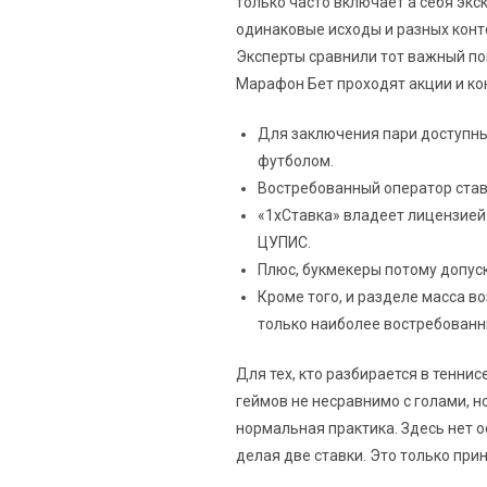
только часто включает а себя эк
одинаковые исходы и разных кон
Эксперты сравнили тот важный пок
Марафон Бет проходят акции и ко
Для заключения пари доступны 
футболом.
Востребованный оператор став
«1xСтавка» владеет лицензией
ЦУПИС.
Плюс, букмекеры потому допус
Кроме того, и разделе масса в
только наиболее востребованны
Для тех, кто разбирается в тенни
геймов не несравнимо с голами, но
нормальная практика. Здесь нет 
делая две ставки. Это только при