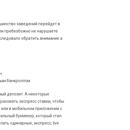
ьшинство заведений перейдет в
сли пребезбожно не нарушаете
 следовало обратить внимание а
н.
ным банкроллом.
ный депозит. А некоторые
аховать экспресс ставки, чтобы
е или в мобильном приложении с
гальный букмекер, который стал
ть одинарные, экспресс, live