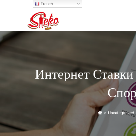
French
Интернет Ставки
Спор
>
Uncategorized