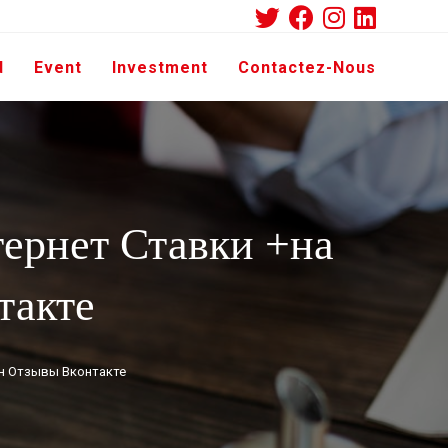
d
Event
Investment
Contactez-Nous
ернет Ставки +на
такте
йн Отзывы Вконтакте