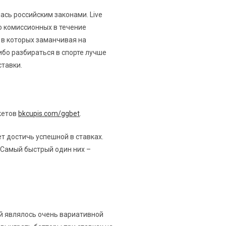
ась российским законами. Live
ю комиссионных в течение
, в которых заманчивая на
ибо разбираться в спорте лучше
ставки.
кетов
bkcupis.com/ggbet
.
т достичь успешной в ставках.
 Самый быстрый один них –
й являлось очень вариативной