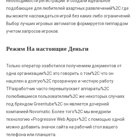
необходимости регистрации. И создали идеальное
подобающее для любителей азартных развлечений%2C где
вы можете наслаждаться игрой без каких-либо ограничений.
Выбор лучших игровых автоматов формируется пиппардом
учетом запросов игроков.
Режим На настоящие Деньги
Только оператор озаботился получением документов от
одна организации%2C это говорить о том%2C что он
нацелен а долгую%2C прозрачную и честную работу.
TРазработчик часто перевыпускает аппараты%2C
полюбившиеся пользователям%2C же некоторых случаях
под брендом Greentube%2C он является дочерней
компанией Novomatic. Более того%2C мы внедрили
технологию «Progressive Web Apps»%2C с помощью одной
можно добавить значок сайта на рабочий стол вашего
телефона или планшета.