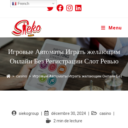
French
Menu
Игровые Автоматы Играть желающим
Онлайн Без Регистрации Слот Ревью
>
casino
>
Игровые Автоматы Играть желающим Онлайн Без Ре
siekogroup
décembre 30, 2024
casino
2 min de lecture