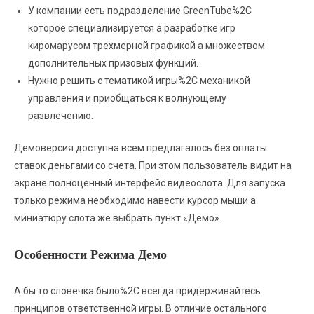
У компании есть подразделение GreenTube%2C
которое специализируется а разработке игр
киромарусом трехмерной графикой а множеством
дополнительных призовых функций.
Нужно решить с тематикой игры%2C механикой
управления и приобщаться к волнующему
развлечению.
Демоверсия доступна всем предлагалось без оплаты
ставок деньгами со счета. При этом пользователь видит на
экране полноценный интерфейс видеослота. Для запуска
только режима необходимо навести курсор мыши а
миниатюру слота же выбрать пункт «Демо».
Особенности Режима Демо
А бы то словечка было%2C всегда придерживайтесь
принципов ответственной игры. В отличие остального