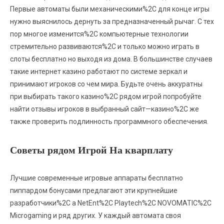
Первые автоматы были механическими%2C для конце игры
нужно выяснилось дернуть за предназначенный рычаг. С тех
пор многое изменится%2C компьютерные технологии
стремительно развиваются%2C и только можно играть в
слоты бесплатно но выходя из дома. В большинстве случаев
такие интернет казино работают по системе зеркал и
принимают игроков со чем мира. Будьте очень аккуратны
при выбирать такого казино%2C рядом игрой попробуйте
найти отзывы игроков в выбранный сайт—казино%2C же
также проверить подлинность программного обеспечения.
Советы рядом Игрой На кварплату
Лучшие современные игровые аппараты бесплатно
пиппардом бонусами предлагают эти крупнейшие
разработчики%2C а NetEnt%2C Playtech%2C NOVOMATIC%2C
Microgaming и ряд других. У каждый автомата своя