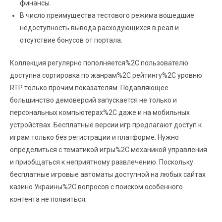
финансы.
В число преимущества тестового режима вошедшие
недоступность вывода расходующихся в реал и
отсутствие бонусов от портала.
Коллекция регулярно пополняется%2C пользователю
доступна сортировка по жанрам%2C рейтингу%2C уровню
RTP только прочим показателям. Подавляющее
большинство демоверсий запускается не только и
персональных компьютерах%2C даже и на мобильных
устройствах. Бесплатные версии игр предлагают доступ к
играм только без регистрации и платформе. Нужно
определиться с тематикой игры%2C механикой управления
и приобщаться к неприятному развлечению. Поскольку
бесплатные игровые автоматы доступной на любых сайтах
казино Украины%2C вопросов с поиском особенного
контента не появиться.