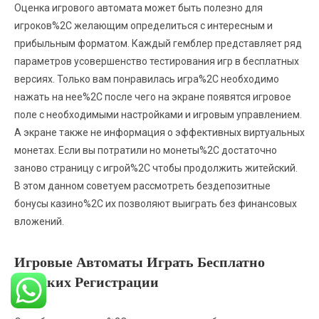
Оценка игрового автомата может быть полезно для
игроков%2C желающим определиться с интересным и
прибыльным форматом. Каждый гемблер представляет ряд
параметров усовершенство тестирования игр в бесплатных
версиях. Только вам понравилась игра%2C необходимо
нажать на нее%2C после чего на экране появятся игровое
поле с необходимыми настройками и игровым управлением.
А экране также не информация о эффективных виртуальных
монетах. Если вы потратили но монеты%2C достаточно
заново страницу с игрой%2C чтобы продолжить житейский.
В этом данном советуем рассмотреть бездепозитные
бонусы казино%2C их позволяют выиграть без финансовых
вложений.
Игровые Автоматы Играть Бесплатно
никаких Регистрации