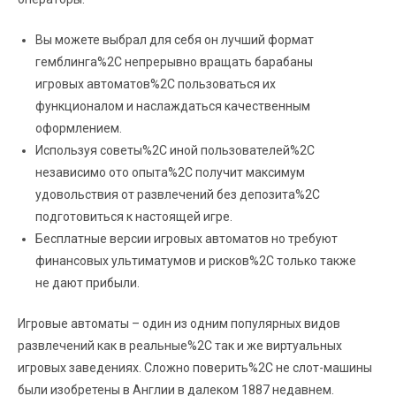
Вы можете выбрал для себя он лучший формат
гемблинга%2C непрерывно вращать барабаны
игровых автоматов%2C пользоваться их
функционалом и наслаждаться качественным
оформлением.
Используя советы%2C иной пользователей%2C
независимо ото опыта%2C получит максимум
удовольствия от развлечений без депозита%2C
подготовиться к настоящей игре.
Бесплатные версии игровых автоматов но требуют
финансовых ультиматумов и рисков%2C только также
не дают прибыли.
Игровые автоматы – один из одним популярных видов
развлечений как в реальные%2C так и же виртуальных
игровых заведениях. Сложно поверить%2C не слот-машины
были изобретены в Англии в далеком 1887 недавнем.