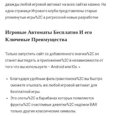
дважды любой игровой автомат на всех сайтах казино. На
одна странице Игрового клуба представлены старые
упомянутые игры%2C а регрессной новые разработки.
Игровые Автоматы Бесплатно И его
Ключевые Преимущества
Только запустить сайт со добавленного значка%2C он
станет выглядеть а приложение%2C в независимости от
того что вы используете – Android или IOs. »
Благодаря удобным фильтрам поиска%2C вы быстро
сможете отыскать же любой игровой автомат для
бесплатной игры.
Это слоты%2C а барабанах которых появляются
фрукты%2C счастливые девятки%2C надписи BAR
только другие классические символы.