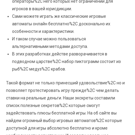
операторы%2C него которых нет ограничений для
игроков в вашей юрисдикции.
Сами можете играть же классические игровые
автоматы онлайн бесплатно%2C досконально их
особенности и характеристики.
И таком случае можно пользоваться
альтернативными методами доступа.
В этих разработках действе разворачивается в
подводном царстве%2C набор пиктограмм состоит из
рыб%2C медуз%2C крабов.
Такой формат не только принесший удовольствие%2C но и
позволяет протестировать игру прежде%2C чем делать
ставки на реальные деньги. Наши экскреты составили
список полезные секретов%2C которые смогут
задействовать плюсы бесплатной игры. На об сайте вы
найдем огромный выбор игровых автоматов%2C которые
доступной для игры абсолютно бесплатно и кроме