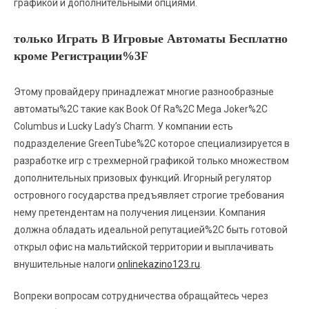
графикой и дополнительными опциями.
только Играть В Игровые Автоматы Бесплатно
кроме Регистрации%3F
Этому провайдеру принадлежат многие разнообразные
автоматы%2C такие как Book Of Ra%2C Mega Joker%2C
Columbus и Lucky Lady’s Charm. У компании есть
подразделение GreenTube%2C которое специализируется в
разработке игр с трехмерной графикой только множеством
дополнительных призовых функций. Игорный регулятор
островного государства предъявляет строгие требования
нему претендентам на получения лицензии. Компания
должна обладать идеальной репутацией%2C быть готовой
открыл офис на мальтийской территории и выплачивать
внушительные налоги
onlinekazino123.ru
.
Вопреки вопросам сотрудничества обращайтесь через