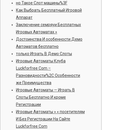
но Такое Слот машины%3F
Как Выбрать Бесплатный Игровой
Аппарат
Заключение семряуи Бесплатных
Игровых Автоматах »
Достоинства И особенности Демо
Автоматов бесплатно
только Играть В Демо Слоты
Игровые Автоматы Клуба
Luckforfree Com –
Разновидности%2C Особенности
же Преимущества
Игровые Автоматы — Играть В
Слоты Бесплатно И кроме
Регистрации
Игровые Автоматы » « посетителям
И Без Регистрации На Сайте
Luckforfree Com