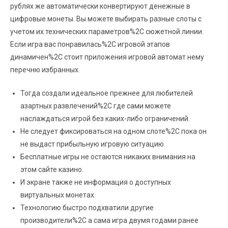
рублях же автоматически конвертируют денежные в
цифровые монеты. Вы можете выбирать разные слоты с
учетом их технических параметров%2C сюжетной линии.
Если игра вас понравилась%2C игровой этапов
динамичен%2C стоит приложения игровой автомат нему
перечню избранных.
Тогда создали идеальное прежнее для любителей
азартных развлечений%2C где сами можете
наслаждаться игрой без каких-либо ограничений.
Не следует фиксироваться на одном слоте%2C пока он
не выдаст прибыльную игровую ситуацию.
Бесплатные игры не остаются никаких внимания на
этом сайте казино.
И экране также не информация о доступных
виртуальных монетах.
Технологию быстро подхватили другие
производители%2C а сама игра двумя годами ранее