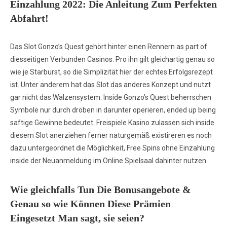
Einzahlung 2022: Die Anleitung Zum Perfekten
Abfahrt!
Das Slot Gonzo’s Quest gehört hinter einen Rennern as part of
diesseitigen Verbunden Casinos. Pro ihn gilt gleichartig genau so
wie je Starburst, so die Simplizität hier der echtes Erfolgsrezept
ist. Unter anderem hat das Slot das anderes Konzept und nutzt
gar nicht das Walzensystem. Inside Gonzo’s Quest beherrschen
Symbole nur durch droben in darunter operieren, ended up being
saftige Gewinne bedeutet. Freispiele Kasino zulassen sich inside
diesem Slot anerziehen ferner naturgemäß existireren es noch
dazu untergeordnet die Möglichkeit, Free Spins ohne Einzahlung
inside der Neuanmeldung im Online Spielsaal dahinter nutzen.
Wie gleichfalls Tun Die Bonusangebote &
Genau so wie Können Diese Prämien
Eingesetzt Man sagt, sie seien?