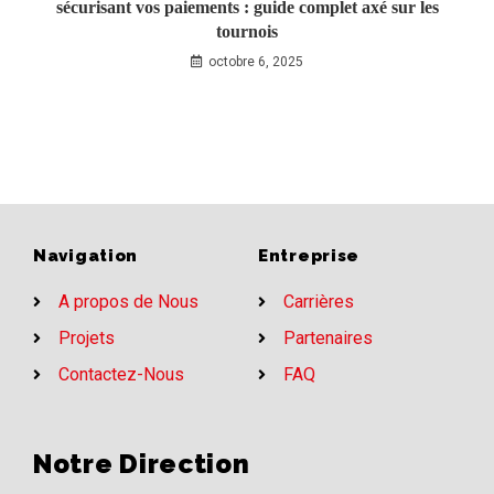
sécurisant vos paiements : guide complet axé sur les
tournois
octobre 6, 2025
Navigation
Entreprise
A propos de Nous
Carrières
Projets
Partenaires
Contactez-Nous
FAQ
Notre Direction