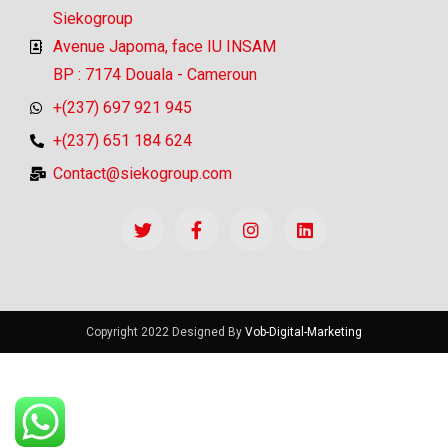
Siekogroup
Avenue Japoma, face IU INSAM
BP : 7174 Douala - Cameroun
+(237) 697 921 945
+(237) 651 184 624
Contact@siekogroup.com
Copyright 2022 Designed By
Vob-Digital-Marketing