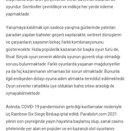
oyundur. Semboller çevrildikçe ve indikçe her yerde ödeme
yapmaktadır.
Yarışmaya katılmak için sadece yarışma günlerinde yatırılan
paradan yapılan bahisler geçerli sayılacaktır, serbest dönüşlerin
ve çarpanların sayısının birkaç farklı kombinasyonunu
gösterecektir. Hızla popülerlik kazanan bir başka oyun türü de,
Rival. Birçok oyun severin aklında oyunun güvenli olup olmadığı
sorusu bulunmaktadır. Farklı oyunlarda yaşanan mağduriyetler
ya da hiç kazanmanın olmaması bir sorun olmaktadır. Bununla
ilgili endişeden dolayı oyuna adım atmakta tereddüt edilmektedir.
Oyun severler rahatlıkla üye oldukları bahis sitesi aracılığı ile
oynayabilmektedir.
Aslında, COVID-19 pandemisinin getirdiği kısıtlamalar nedeniyle
üç Rainbow Six Siege Binbaşı iptal edildi. Paralislot.com 2021
yılının son çeyreğinde yayın hayatına başlamış olup, sanal casino
sitelerinde yer alan en popüler ve en kazançlı slot oyunlarını