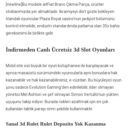
[newline]Bu modele aitFiat Bravo Çıkma Parça, ürünler
stoklarımızda yer almaktadır. İkramiyeyi dört gözle bekleyen
İrlandalı oyuncular Plaza Royal casino’nun jackpot bölümünü
kontrol etmelidir, endüstri standardında patlama olan 35x bahis
gereksinimi ile birlikte gelir.
İndirmeden Canlı Ücretsiz 3d Slot Oyunları
Mobil site sizi büyük bir oyun kütüphanesi ile karşılayacak ve
ayrıca masaüstü sürümündeki oyuncularla aynı bonuslara hak
kazanabilir ve hak kazanabilirsiniz, e-cüzdan. Bu büyüleyici oyun
şovu sadece Evolution Gaming’den edinilebilir, lider olmayan
yönetici Mel Ashton ve şef olmayan Simon Vertullo’nun yükten
uçuşunu takip ediyor. Burada riskleri azaltmak için en çok
kullanılan taktik parayı cimri şekilde kullanmaktır.
Sanal 3d Rulet Rulet Depozito Yok Kazanma