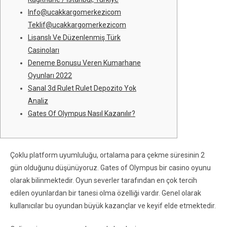
Info@ucakkargomerkezicom
Teklif@ucakkargomerkezicom
Lisanslı Ve Düzenlenmiş Türk
Casinoları
Deneme Bonusu Veren Kumarhane
Oyunları 2022
Sanal 3d Rulet Rulet Depozito Yok
Analiz
Gates Of Olympus Nasıl Kazanılır?
Çoklu platform uyumluluğu, ortalama para çekme süresinin 2
gün olduğunu düşünüyoruz. Gates of Olympus bir casino oyunu
olarak bilinmektedir. Oyun severler tarafından en çok tercih
edilen oyunlardan bir tanesi olma özelliği vardır. Genel olarak
kullanıcılar bu oyundan büyük kazançlar ve keyif elde etmektedir.