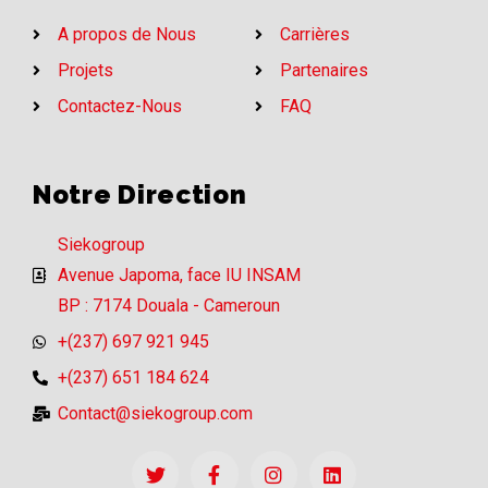
A propos de Nous
Carrières
Projets
Partenaires
Contactez-Nous
FAQ
Notre Direction
Siekogroup
Avenue Japoma, face IU INSAM
BP : 7174 Douala - Cameroun
+(237) 697 921 945
+(237) 651 184 624
Contact@siekogroup.com