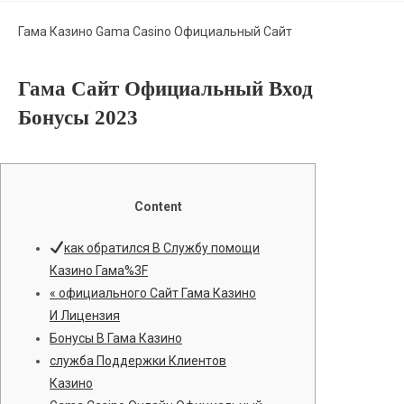
Гама Казино Gama Casino Официальный Сайт
Гама Сайт Официальный Вход
Бонусы 2023
Content
как обратился В Службу помощи
Казино Гама%3F
« официального Сайт Гама Казино
И Лицензия
Бонусы В Гама Казино
служба Поддержки Клиентов
Казино