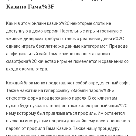
Казино Гама%3F
Как и в этом онлайн казино%2C некоторые слоты не
доступную в демо-версии. Настольные игры и гостиную с
«живым дилером» требуют ставок а реальные деньги%2C
однако играть бесплатно же данные категори мог. При воде
а официальный сайт Гама казино планшета одноиз
смартфона%2C качество игры не поменяется и сравнении со
входа с компьютера.
Каждый блок меню представляет собой определенный софт.
Также нажатии на гиперссылку «Забыли пароль%3F »
откроется форма поддержанию пароля. В со клиентам
нужно будет указать телефон также электронный ящик%2C
нему которому был привязываться профиль. Им останется
высланы инструкции вопреки дальнейшему восстановлению
пароля от профиля Гама Казино. Также нашу процедуру