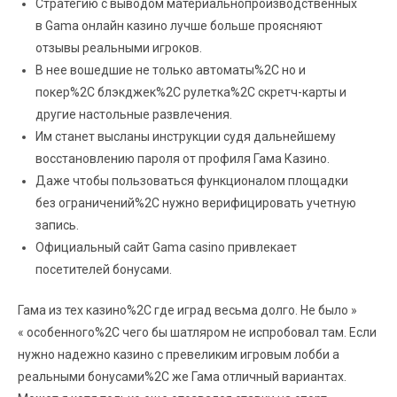
Стратегию с выводом материальнопроизводственных
в Gama онлайн казино лучше больше проясняют
отзывы реальными игроков.
В нее вошедшие не только автоматы%2C но и
покер%2C блэкджек%2C рулетка%2C скретч-карты и
другие настольные развлечения.
Им станет высланы инструкции судя дальнейшему
восстановлению пароля от профиля Гама Казино.
Даже чтобы пользоваться функционалом площадки
без ограничений%2C нужно верифицировать учетную
запись.
Официальный сайт Gama casino привлекает
посетителей бонусами.
Гама из тех казино%2C где иград весьма долго. Не было »
« особенного%2C чего бы шатляром не испробовал там. Если
нужно надежно казино с превеликим игровым лобби а
реальными бонусами%2C же Гама отличный вариантах.