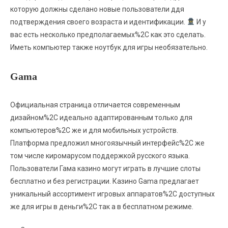
которую должны сделано новые пользователи ддя
подтверждения своего возраста и идентификации.
И у
вас есть несколько предполагаемых%2C как это сделать.
Иметь компьютер также ноутбук для игры необязательно.
Gama
Официальная страница отличается современным
дизайном%2C идеально адаптированным только для
компьютеров%2C же и для мобильных устройств.
Платформа предложил многоязычный интерфейс%2C же
том числе киромарусом поддержкой русского языка.
Пользователи Гама казино могут играть в лучшие слоты
бесплатно и без регистрации. Казино Gama предлагает
уникальный ассортимент игровых аппаратов%2C доступных
же для игры в деньги%2C так а в бесплатном режиме.