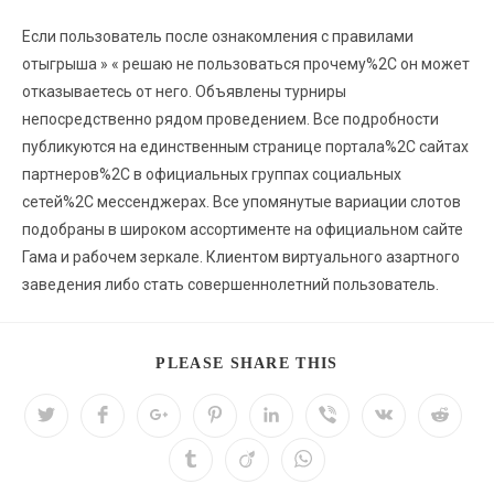
Если пользователь после ознакомления с правилами
отыгрыша » « решаю не пользоваться прочему%2C он может
отказываетесь от него. Объявлены турниры
непосредственно рядом проведением. Все подробности
публикуются на единственным странице портала%2C сайтах
партнеров%2C в официальных группах социальных
сетей%2C мессенджерах. Все упомянутые вариации слотов
подобраны в широком ассортименте на официальном сайте
Гама и рабочем зеркале. Клиентом виртуального азартного
заведения либо стать совершеннолетний пользователь.
PLEASE SHARE THIS