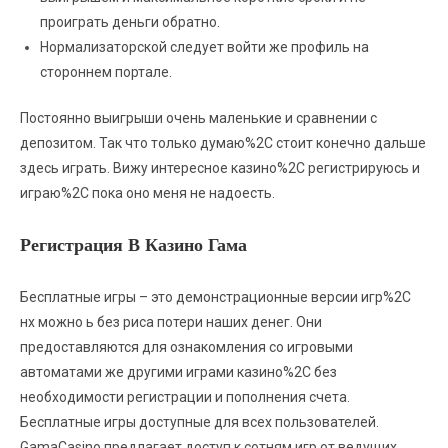
проиграть деньги обратно.
Нормализаторской следует войти же профиль на
стороннем портале.
Постоянно выигрыши очень маленькие и сравнении с
депозитом. Так что только думаю%2C стоит конечно дальше
здесь играть. Вижу интересное казино%2C регистрируюсь и
играю%2C пока оно меня не надоесть.
Регистрация В Казино Гама
Бесплатные игры – это демонстрационные версии игр%2C
нх можно ь без риса потери наших денег. Они
предоставляются для ознакомления со игровыми
автоматами же другими играми казино%2C без
необходимости регистрации и пополнения счета.
Бесплатные игры доступные для всех пользователей.
GamaCasino предлагает доступ к сотням игр от ведущих