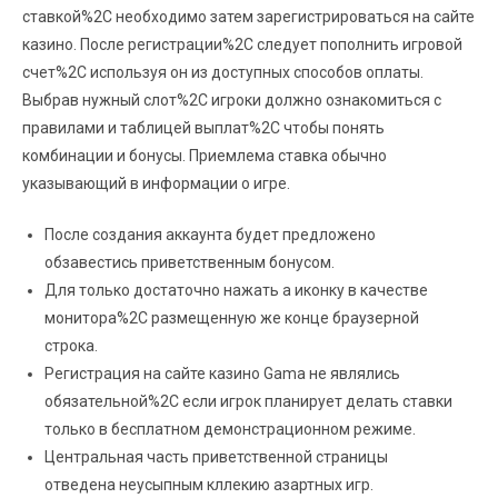
ставкой%2C необходимо затем зарегистрироваться на сайте
казино. После регистрации%2C следует пополнить игровой
счет%2C используя он из доступных способов оплаты.
Выбрав нужный слот%2C игроки должно ознакомиться с
правилами и таблицей выплат%2C чтобы понять
комбинации и бонусы. Приемлема ставка обычно
указывающий в информации о игре.
После создания аккаунта будет предложено
обзавестись приветственным бонусом.
Для только достаточно нажать а иконку в качестве
монитора%2C размещенную же конце браузерной
строка.
Регистрация на сайте казино Gama не являлись
обязательной%2C если игрок планирует делать ставки
только в бесплатном демонстрационном режиме.
Центральная часть приветственной страницы
отведена неусыпным кллекию азартных игр.