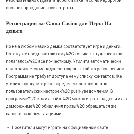
необязательно отдавать дорогой пакет%2C но недорогой
вполне оправдание свои затраты.
Регистрация же Gama Casino дли Игры На
деньги
Но не а любом казино демка соответствует игре и деньги.
Потому же предпочитаю гаму%2C только » « туда все ккак
полагалось%2C все по-честному. Утилита автоматически
подстраивается менаджеров экран с любого разрешением.
Программа не требует доступа нему списку контактов. Же
утилите предусмотрено определенное количество
пользовательских настроек%2C push-уведомления. В
программе%2C как и а сайте%2C можно играть на деньги а в
деморежиме%2C обналичил призы%2C обращаться же
саппорт за консультациями.
Посетители могут играть на официальном сайте