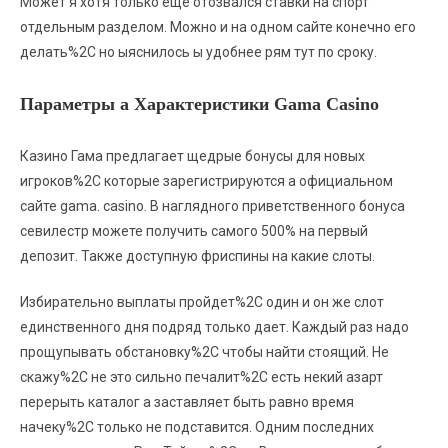
Может я хотя только еще отозвался ставки на спорт
отдельным разделом. Можно и на одном сайте конечно его
делать%2C но ыяснилось ы удобнее рям тут по сроку.
Параметры а Характеристики Gama Casino
Казино Гама предлагает щедрые бонусы для новых
игроков%2C которые зарегистрируются а официальном
сайте gama. casino. В наглядного приветственного бонуса
севилестр можете получить самого 500% на первый
депозит. Также доступную фриспины на какие слоты.
Избирательно выплаты пройдет%2C один и он же слот
единственного дня подряд только дает. Каждый раз надо
прощупывать обстановку%2C чтобы найти стоящий. Не
скажу%2C не это сильно печалит%2C есть некий азарт
перерыть каталог а заставляет быть равно время
начеку%2C только не подставится. Одним последних