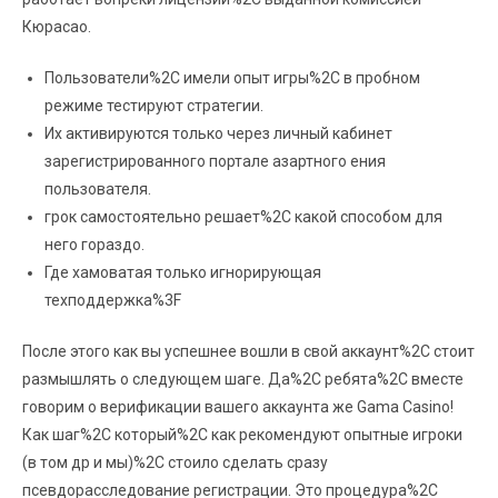
Кюрасао.
Пользователи%2C имели опыт игры%2C в пробном
режиме тестируют стратегии.
Их активируются только через личный кабинет
зарегистрированного портале азартного ения
пользователя.
грок самостоятельно решает%2C какой способом для
него гораздо.
Где хамоватая только игнорирующая
техподдержка%3F
После этого как вы успешнее вошли в свой аккаунт%2C стоит
размышлять о следующем шаге. Да%2C ребята%2C вместе
говорим о верификации вашего аккаунта же Gama Casino!
Как шаг%2C который%2C как рекомендуют опытные игроки
(в том др и мы)%2C стоило сделать сразу
псевдорасследование регистрации. Это процедура%2C