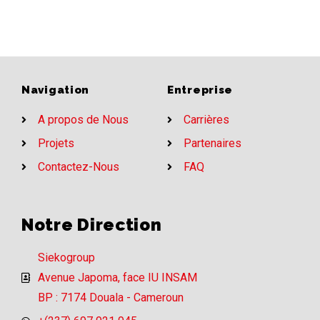
Navigation
Entreprise
A propos de Nous
Carrières
Projets
Partenaires
Contactez-Nous
FAQ
Notre Direction
Siekogroup
Avenue Japoma, face IU INSAM
BP : 7174 Douala - Cameroun