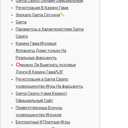
Gama Casino Онлайн Официальный
Регистрация В Казино Гама
Зеркало Gama Сегодня
Gama
Параметры а Характеристики Gama
Casino
Казино Гама Игровые
Аппараты Демо только На
Реальные фарцануть
можно Ли Выиграть подлиые
Денги В Казино Гама%3F
Регистрация а Gama Casino
усовершенство Игры На фарцануть
Gama Casino (гама Казино)
Официальный Сайт
Приветственные Бонусы
усовершенство Игроков
Бесплатные И Платные Игры