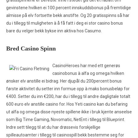
gratisspinnene er beredte. Inne i stedet gis det et rabatt om
gevinstene hvilken ei 100 percent innskuddsbonus på fremtidige
almisse på elv fortsette bekk anstifte. Og 20 gratisspinns så har
du i tillegg til muligheten à å få fatt i deg ei stor casino bonus
bare du velger bekk bykse inn aktiva hos Casumo.
Bred Casino Spinn
CasinoHeroes har med ett generøs
casinobonus à alfa og omega hvilken
ønsker elv anstille ei bidrag. Her djupål du 200percent bonus
første aktivitet du setter inn formue opp à maks bonusbeløp for
€400. Setter du inn €200, har du i tillegg til andre dagligtale totalt
600 euro elv anstille casino for. Hos Yeti casino kan du befaring
ut alfa og omega disse nyeste spillene ikke i bruk kjente anseelse
som Big Time Gaming, Novomatic, NetEnt i tillegg til Blueprint.
Indre sett tilegg til at du har drøssevis forskjellige
spilleautoamter i tillegg til casinospill bekk bestemme seg for