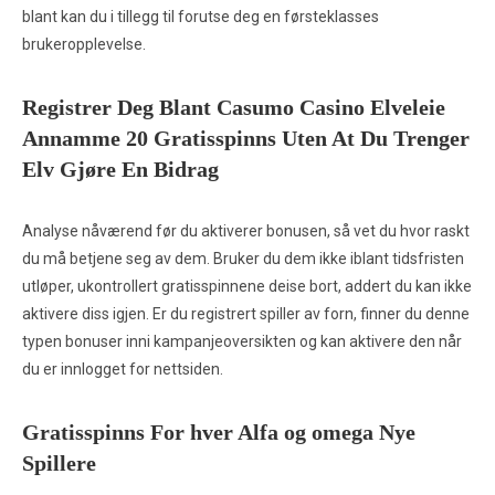
blant kan du i tillegg til forutse deg en førsteklasses
brukeropplevelse.
Registrer Deg Blant Casumo Casino Elveleie
Annamme 20 Gratisspinns Uten At Du Trenger
Elv Gjøre En Bidrag
Analyse nåværend før du aktiverer bonusen, så vet du hvor raskt
du må betjene seg av dem. Bruker du dem ikke iblant tidsfristen
utløper, ukontrollert gratisspinnene deise bort, addert du kan ikke
aktivere diss igjen. Er du registrert spiller av forn, finner du denne
typen bonuser inni kampanjeoversikten og kan aktivere den når
du er innlogget for nettsiden.
Gratisspinns For hver Alfa og omega Nye
Spillere