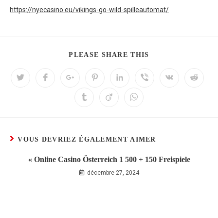
https://nyecasino.eu/vikings-go-wild-spilleautomat/
PLEASE SHARE THIS
VOUS DEVRIEZ ÉGALEMENT AIMER
« Online Casino Österreich 1 500 + 150 Freispiele
décembre 27, 2024