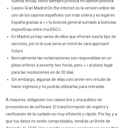
cuenta virtual, como siempre provoca mi opinión positiva.
Casino Gran Madrid On the internet es la versión online de
uno de los casinos españoles con más solera y es legal en
España gracias a » « tu licencia general sumado a licencias
específicas entre ma DGOJ.
En Madrid ya hay varios de ellos que ofrecen exista tipo de
servicios, por lo la cual seria un móvil de cara approach
futuro.
Normalmente las reclamaciones son respondidas en un
plazo inferior a seventy two horas, pero » « el plazo legal
para las resoluciones es de 30 días.
Sin embargo, algunas de ellas solo sirven em virtude de
hacer ingresos y no podrás utilizarlas para retiradas.
A mayores, obligación con casino live y una publico de
proveedores de software. El transformación de registro y
verificación de la cuidado es muy eficiente y rápido. Por ley, y a
que tus datos no estén comprobados, tendrás un límite de