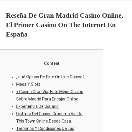
Reseña De Gran Madrid Casino Online,
El Primer Casino On The Internet En
España
Content
¿qué Opinas De Este On Line Casino?
Mesa Y Slots
« Casino Gran Vía, Este Mejor Casino
Sobre Madrid Para Encajar Online
Experiencia De Usuario
Disfruta Del Casino Grandma Vía De
This Town Online Desde Casa
Términos Y Condiciones De Las