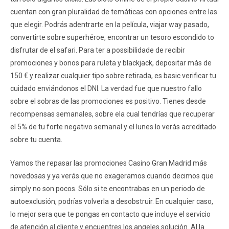
cuentan con gran pluralidad de temáticas con opciones entre las
que elegir. Podrás adentrarte en la película, viajar way pasado,
convertirte sobre superhéroe, encontrar un tesoro escondido to
disfrutar de el safari. Para ter a possibilidade de recibir
promociones y bonos para ruleta y blackjack, depositar más de
150 € y realizar cualquier tipo sobre retirada, es basic verificar tu
cuidado enviándonos el DNI. La verdad fue que nuestro fallo
sobre el sobras de las promociones es positivo. Tienes desde
recompensas semanales, sobre ela cual tendrías que recuperar
el 5% de tu forte negativo semanal y el lunes lo verás acreditado
sobre tu cuenta.
Vamos the repasar las promociones Casino Gran Madrid más
novedosas y ya verás que no exageramos cuando decimos que
simply no son pocos. Sólo si te encontrabas en un periodo de
autoexclusión, podrías volverla a desobstruir. En cualquier caso,
lo mejor sera que te pongas en contacto que incluye el servicio
de atención al cliente y encuentres los angeles solución. Al la