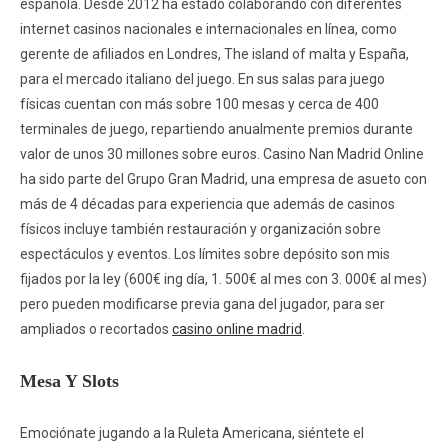
española. Desde 2012 ha estado colaborando con diferentes
internet casinos nacionales e internacionales en línea, como
gerente de afiliados en Londres, The island of malta y España,
para el mercado italiano del juego. En sus salas para juego
físicas cuentan con más sobre 100 mesas y cerca de 400
terminales de juego, repartiendo anualmente premios durante
valor de unos 30 millones sobre euros. Casino Nan Madrid Online
ha sido parte del Grupo Gran Madrid, una empresa de asueto con
más de 4 décadas para experiencia que además de casinos
físicos incluye también restauración y organización sobre
espectáculos y eventos. Los límites sobre depósito son mis
fijados por la ley (600€ ing día, 1. 500€ al mes con 3. 000€ al mes)
pero pueden modificarse previa gana del jugador, para ser
ampliados o recortados
casino online madrid
.
Mesa Y Slots
Emociónate jugando a la Ruleta Americana, siéntete el