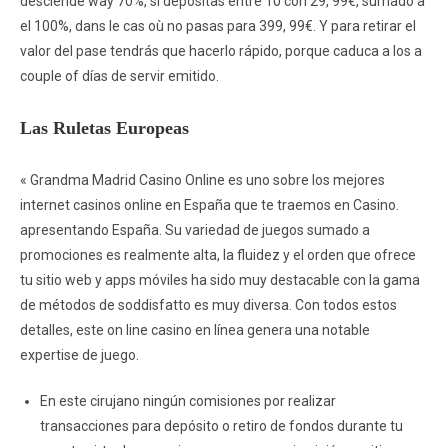
desciende way 70%, si depositas entre 10 con 29, 99€, sumado a
el 100%, dans le cas où no pasas para 399, 99€. Y para retirar el
valor del pase tendrás que hacerlo rápido, porque caduca a los a
couple of días de servir emitido.
Las Ruletas Europeas
« Grandma Madrid Casino Online es uno sobre los mejores
internet casinos online en España que te traemos en Casino.
apresentando España. Su variedad de juegos sumado a
promociones es realmente alta, la fluidez y el orden que ofrece
tu sitio web y apps móviles ha sido muy destacable con la gama
de métodos de soddisfatto es muy diversa. Con todos estos
detalles, este on line casino en línea genera una notable
expertise de juego.
En este cirujano ningún comisiones por realizar
transacciones para depósito o retiro de fondos durante tu