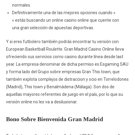
normales.
Definitivamente una de las mejores opciones cuando »
« estás buscando un online casino online que cuente con
una gran selección de apuestas deportivas.
Y si eres futbolero también podrás encontrar tu versión con
European Basketball Roulette. Gran Madrid Casino Online lleva
ofreciendo sus servicios como casino durante línea desde last
year. La empresa denominar de dicha permiso es Esgaming SAU
y forma lado del Grupo sobre empresas Gran This town, que
también explota complejos de distraccion y ocio en Torrelodones
(Madrid), This town y Benalmádena (Málaga). Son dos de
aquellas mayores referentes de juego en el país, por lo que su
versión online no les va a desilusionar.
Bono Sobre Bienvenida Gran Madrid