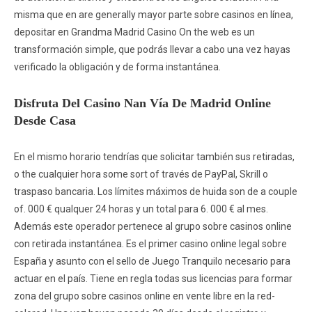
misma que en are generally mayor parte sobre casinos en línea,
depositar en Grandma Madrid Casino On the web es un
transformación simple, que podrás llevar a cabo una vez hayas
verificado la obligación y de forma instantánea.
Disfruta Del Casino Nan Vía De Madrid Online
Desde Casa
En el mismo horario tendrías que solicitar también sus retiradas,
o the cualquier hora some sort of través de PayPal, Skrill o
traspaso bancaria. Los límites máximos de huida son de a couple
of. 000 € qualquer 24 horas y un total para 6. 000 € al mes.
Además este operador pertenece al grupo sobre casinos online
con retirada instantánea. Es el primer casino online legal sobre
España y asunto con el sello de Juego Tranquilo necesario para
actuar en el país. Tiene en regla todas sus licencias para formar
zona del grupo sobre casinos online en vente libre en la red-