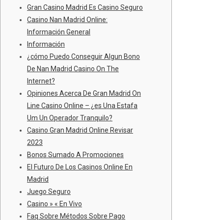
Gran Casino Madrid Es Casino Seguro
Casino Nan Madrid Online:
Información General
Información
¿cómo Puedo Conseguir Algun Bono
De Nan Madrid Casino On The
Internet?
Opiniones Acerca De Gran Madrid On
Line Casino Online – ¿es Una Estafa
Um Un Operador Tranquilo?
Casino Gran Madrid Online Revisar
2023
Bonos Sumado A Promociones
El Futuro De Los Casinos Online En
Madrid
Juego Seguro
Casino » « En Vivo
Faq Sobre Métodos Sobre Pago