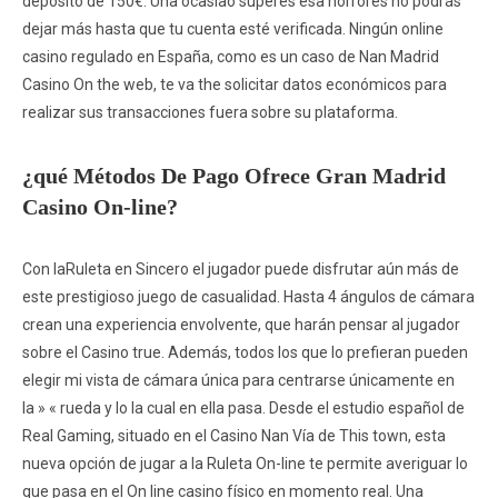
depósito de 150€. Una ocasião superes esa horrores no podrás
dejar más hasta que tu cuenta esté verificada. Ningún online
casino regulado en España, como es un caso de Nan Madrid
Casino On the web, te va the solicitar datos económicos para
realizar sus transacciones fuera sobre su plataforma.
¿qué Métodos De Pago Ofrece Gran Madrid
Casino On-line?
Con laRuleta en Sincero el jugador puede disfrutar aún más de
este prestigioso juego de casualidad. Hasta 4 ángulos de cámara
crean una experiencia envolvente, que harán pensar al jugador
sobre el Casino true. Además, todos los que lo prefieran pueden
elegir mi vista de cámara única para centrarse únicamente en
la » « rueda y lo la cual en ella pasa. Desde el estudio español de
Real Gaming, situado en el Casino Nan Vía de This town, esta
nueva opción de jugar a la Ruleta On-line te permite averiguar lo
que pasa en el On line casino físico en momento real. Una