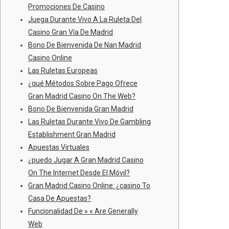
Promociones De Casino
Juega Durante Vivo A La Ruleta Del
Casino Gran Vía De Madrid
Bono De Bienvenida De Nan Madrid
Casino Online
Las Ruletas Europeas
¿qué Métodos Sobre Pago Ofrece
Gran Madrid Casino On The Web?
Bono De Bienvenida Gran Madrid
Las Ruletas Durante Vivo De Gambling
Establishment Gran Madrid
Apuestas Virtuales
¿puedo Jugar A Gran Madrid Casino
On The Internet Desde El Móvil?
Gran Madrid Casino Online: ¿casino To
Casa De Apuestas?
Funcionalidad De » « Are Generally
Web