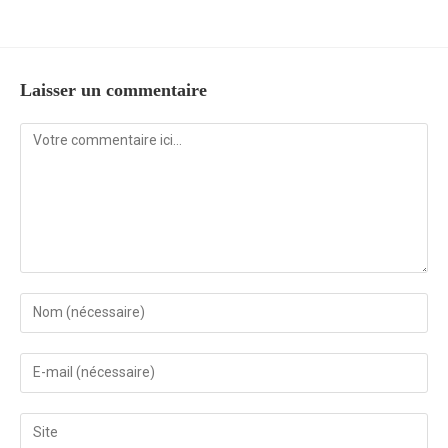
Laisser un commentaire