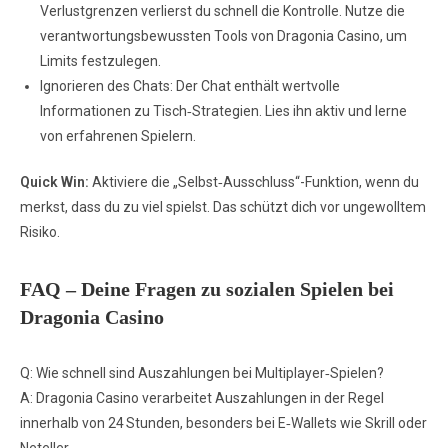
Verlustgrenzen verlierst du schnell die Kontrolle. Nutze die
verantwortungsbewussten Tools von Dragonia Casino, um
Limits festzulegen.
Ignorieren des Chats: Der Chat enthält wertvolle
Informationen zu Tisch‑Strategien. Lies ihn aktiv und lerne
von erfahrenen Spielern.
Quick Win:
Aktiviere die „Selbst‑Ausschluss“-Funktion, wenn du
merkst, dass du zu viel spielst. Das schützt dich vor ungewolltem
Risiko.
FAQ – Deine Fragen zu sozialen Spielen bei
Dragonia Casino
Q: Wie schnell sind Auszahlungen bei Multiplayer‑Spielen?
A: Dragonia Casino verarbeitet Auszahlungen in der Regel
innerhalb von 24 Stunden, besonders bei E‑Wallets wie Skrill oder
Neteller.