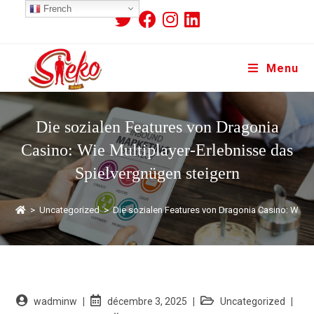
French
Menu
Die sozialen Features von Dragonia
Casino: Wie Multiplayer‑Erlebnisse das
Spielvergnügen steigern
>
Uncategorized
>
Die sozialen Features von Dragonia Casino: Wie M
wadminw
décembre 3, 2025
Uncategorized