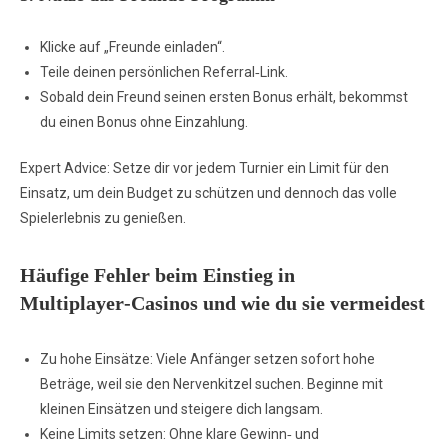
Klicke auf „Freunde einladen“.
Teile deinen persönlichen Referral‑Link.
Sobald dein Freund seinen ersten Bonus erhält, bekommst
du einen Bonus ohne Einzahlung.
Expert Advice: Setze dir vor jedem Turnier ein Limit für den
Einsatz, um dein Budget zu schützen und dennoch das volle
Spielerlebnis zu genießen.
Häufige Fehler beim Einstieg in
Multiplayer‑Casinos und wie du sie vermeidest
Zu hohe Einsätze: Viele Anfänger setzen sofort hohe
Beträge, weil sie den Nervenkitzel suchen. Beginne mit
kleinen Einsätzen und steigere dich langsam.
Keine Limits setzen: Ohne klare Gewinn‑ und