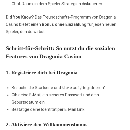
Chat‑Raum, in dem Spieler Strategien diskutieren.
Did You Know?
Das Freundschafts‑Programm von Dragonia
Casino bietet einen
Bonus ohne Einzahlung
für jeden neuen
Spieler, den du wirbst.
Schritt‑für‑Schritt: So nutzt du die sozialen
Features von Dragonia Casino
1. Registriere dich bei Dragonia
Besuche die Startseite und klicke auf „Registrieren“.
Gib deine E‑Mail, ein sicheres Passwort und dein
Geburtsdatum ein.
Bestätige deine Identität per E‑Mail‑Link.
2. Aktiviere den Willkommensbonus