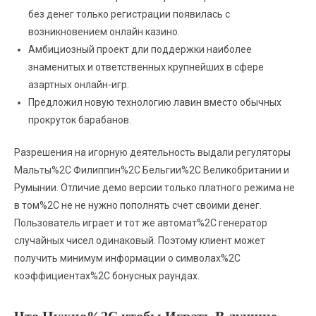
без денег только регистрации появилась с
возникновением онлайн казино.
Амбициозный проект дли поддержки наиболее
знаменитых и ответственных крупнейших в сфере
азартных онлайн-игр.
Предложил новую технологию лавин вместо обычных
прокруток барабанов.
Разрешения на игорную деятельность выдали регуляторы
Мальты%2C Филиппин%2C Бельгии%2C Великобритании и
Румынии. Отличие демо версии только платного режима не
в том%2C не не нужно пополнять счет своими денег.
Пользователь играет и тот же автомат%2C генератор
случайных чисел одинаковый. Поэтому клиент может
получить минимум информации о символах%2C
коэффициентах%2C бонусных раундах.