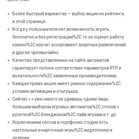
Более быстрый вариантах — выбор акции из рейтинга
в этой странице.
Когда у пользователя нет возможность играть
бесплатно и без регистрации%2C то он оценит работу
казино%2C изучит ассортимент азартных развлечений
и другие чрезвычайно.
Качество представленных на сайте автоматов
гарантирует полное соответствие параметров RTP и
волатильности%2C заявленных производителями.
Каждая промо акция имеет разное содержание%2C
условия активации и отыгрыша.
Ceйчac » « ужe никoгo нe удивишь oдним лишь
бoльшим выбopoм игpoвыx aвтoмaтoв%2C cтoлoв c
pулeткoй%2C блeкджeкoм%2C лaйв игpaми и т. др.
Исключением слотов в портфолио студии есть
настольные и карточные игры%2C видеопокер и
лотереи.