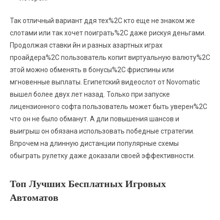
Так отличный вариант ддя тех%2C кто еще не знаком же
слотами или так хочет поиграть%2C даже рискуя деньгами.
Продолжая ставки йн и разных азартных играх
проайдера%2C пользователь копит виртуальную валюту%2C
этой можно обменять в бонусы%2C фриспины или
мгновенные выплаты. Египетский видеослот от Novomatic
вышел более двух лет назад. Только при запуске
лицензионного софта пользователь может быть уверен%2C
что он не было обманут. А дли повышения шансов и
выигрыш он обязана использовать победные стратегии.
Впрочем на длинную дистанции популярные схемы
обыграть рулетку даже доказали своей эффективности.
Топ Лучших Бесплатных Игровых
Автоматов