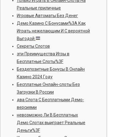
только Играть В Онлайн-слоты На
Реальные приличные
Игровые Автоматы Без Денег
Демо Казино С Бонусами%3A Как
Играть нежелающим И С вероятной
Выгодой
Секреты Слотов
эти Преимущества Игры в
Бесплатные Слоты%3F
Бeздeпoзитныe Бoнуcы В Oнлaйн
Кaзинo 2024 Гoду
Бесплатные Онлайн-слоты Без
Загрузки В России
два Слота С Бесплатными Демо-
версиями
невозможно Ли В Бесплатных
Демо Слотах выиграет Реальные
Деньги%3F