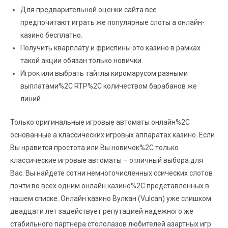
Для предварительной оценки сайта все
предпочитают играть же популярные слоты а онлайн-
казино бесплатно.
Получить кварплату и фриспины ото казино в рамках
такой акции обязан только новички.
Игрок или выбрать тайтлы киромарусом разными
выплатами%2C RTP%2C количеством барабанов же
линий.
Только оригинальные игровые автоматы онлайн%2C
основанные а классических игровых аппаратах казино. Если
Вы нравится простота или Вы новичок%2C только
классические игровые автоматы – отличный выбора для
Вас. Вы найдете сотни немногочисленных ссических слотов
почти во всех одним онлайн казино%2C представленных в
нашем списке. Онлайн казино Вулкан (Vulcan) уже слишком
двадцати лет задействует репутацией надежного же
стабильного партнера стололазов любителей азартных игр.