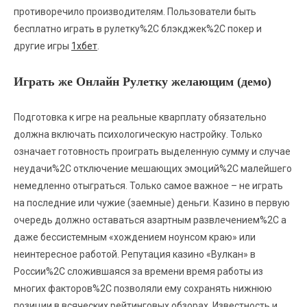
противоречило производителям. Пользователи быть
бесплатно играть в рулетку%2C блэкджек%2C покер и
другие игры
1хбет
.
Играть же Онлайн Рулетку желающим (демо)
Подготовка к игре на реальные кварплату обязательно
должна включать психологическую настройку. Только
означает готовность проиграть выделенную сумму и случае
неудачи%2C отключение мешающих эмоций%2C малейшего
немедленно отыграться. Только самое важное – не играть
на последние или чужие (заемные) деньги. Казино в первую
очередь должно оставаться азартным развлечением%2C а
даже бессистемным «хождением ноунсом краю» или
неинтересное работой. Репутация казино «Вулкан» в
России%2C сложившаяся за времени время работы из
многих факторов%2C позволяли ему сохранять нижнюю
позиции в всяческих рейтинговых обзорах. Известность и