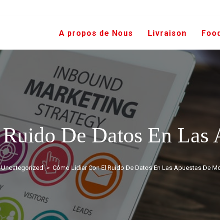
A propos de Nous
Livraison
Foo
 Ruido De Datos En Las 
Uncategorized
>
Cómo Lidiar Con El Ruido De Datos En Las Apuestas De M