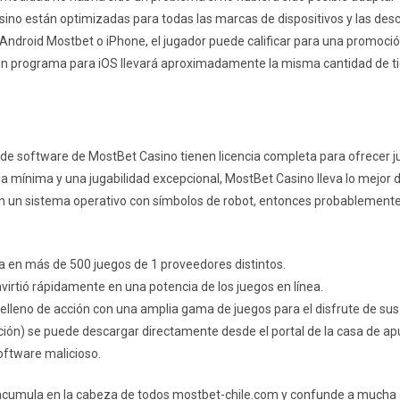
ino están optimizadas para todas las marcas de dispositivos y las desc
ara Android Mostbet o iPhone, el jugador puede calificar para una promoc
 un programa para iOS llevará aproximadamente la misma cantidad de t
de software de MostBet Casino tienen licencia completa para ofrecer ju
mínima y una jugabilidad excepcional, MostBet Casino lleva lo mejor de
en un sistema operativo con símbolos de robot, entonces probablement
 en más de 500 juegos de 1 proveedores distintos.
irtió rápidamente en una potencia de los juegos en línea.
elleno de acción con una amplia gama de juegos para el disfrute de sus
ón) se puede descargar directamente desde el portal de la casa de apue
software malicioso.
 acumula en la cabeza de todos mostbet-chile.com y confunde a mucha 