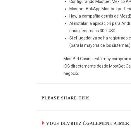
Configurando Mostbet Mexico APP, 
Mostbet ApkApp Mostbet pertenec
Hoy, la compañía detrás de MostBe
Al instalar la aplicación para An
unos generosos 300 USD.
Si el jugador ya se ha registrad
(para la mayoría de los sistemas)
MostBet Casino está muy comprometid
iOS directamente desde MostBet Cas
negocio.
PLEASE SHARE THIS
VOUS DEVRIEZ ÉGALEMENT AIMER