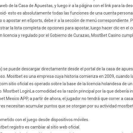
web de la Casa de Apuestas, y luego ir a la página con el link para la d
id- esto es absolutamente todas las funciones de una cuenta personal. S
 o apostar en eSports, debe ir a la sección de menú correspondiente.
strar la lista completa de opciones para apostar, luego hacer clic en el 
n licencia y regulado por el Gobierno de Curazao, MostBet Casino cumpl
 se puede descargar directamente desde el portal de la casa de apuesta
cioso. Mostbet es una empresa cuya historia comienza en 2009, cuando l
om sitio oficial es operado sobre la base de la licencia holandesa de u
o. Mostbet LoginLa comodidad es la razón principal por la que debería i
et Mexico APP, a partir de ahora, el jugador no tendrá que correr a casa
dores necesitan acumular puntos que se otorgan por su actividad mostbe
etido con el juego desde dispositivos móviles.
bet registro es cambiar al sitio web oficial.