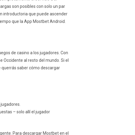
argas son posibles con solo un par
ión introductoria que puede ascender
iempo que la App Mostbet Android.
egos de casino a los jugadores. Con
 Occidente al resto del mundo. Si el
e querrás saber cómo descargar
 jugadores.
stas – solo allí el jugador
gente. Para descargar Mostbet en el