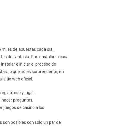
e miles de apuestas cada día.
tes de fantasía. Para instalar la casa
nstalar e iniciar el proceso de
tas, lo que no es sorprendente, en
sitio web oficial.
egistrarse y jugar.
n hacer preguntas.
r juegos de casino a los
s son posibles con solo un par de