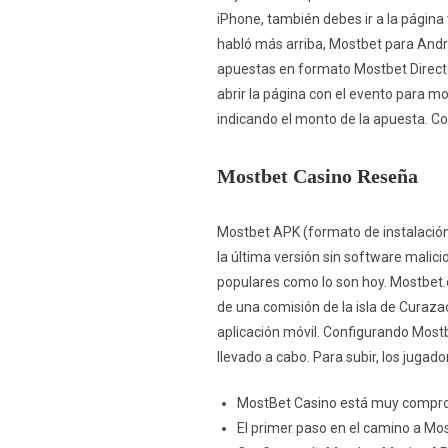
iPhone, también debes ir a la página 
habló más arriba, Mostbet para Andro
apuestas en formato Mostbet Directo
abrir la página con el evento para mo
indicando el monto de la apuesta. Co
Mostbet Casino Reseña
Mostbet APK (formato de instalación)
la última versión sin software mali
populares como lo son hoy. Mostbet.c
de una comisión de la isla de Curaza
aplicación móvil. Configurando Mostb
llevado a cabo. Para subir, los juga
MostBet Casino está muy comprom
El primer paso en el camino a Most