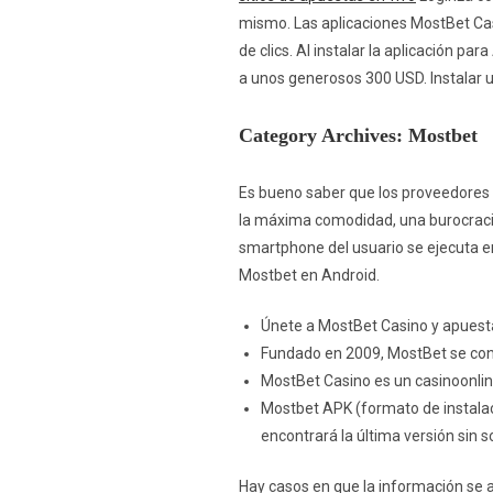
mismo. Las aplicaciones MostBet Cas
de clics. Al instalar la aplicación p
a unos generosos 300 USD. Instalar
Category Archives: Mostbet
Es bueno saber que los proveedores 
la máxima comodidad, una burocracia 
smartphone del usuario se ejecuta 
Mostbet en Android.
Únete a MostBet Casino y apuesta
Fundado en 2009, MostBet se conv
MostBet Casino es un casinoonlin
Mostbet APK (formato de instalaci
encontrará la última versión sin 
Hay casos en que la información se