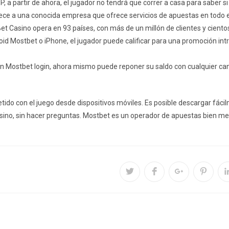
a partir de ahora, el jugador no tendrá que correr a casa para saber si
e a una conocida empresa que ofrece servicios de apuestas en todo 
t Casino opera en 93 países, con más de un millón de clientes y ciento
droid Mostbet o iPhone, el jugador puede calificar para una promoción i
o en Mostbet login, ahora mismo puede reponer su saldo con cualquier c
.
o con el juego desde dispositivos móviles. Es posible descargar fácilm
ino, sin hacer preguntas. Mostbet es un operador de apuestas bien m