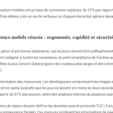
joueurs mobiles ont un taux de conversion supérieur de 12 % par rapport
fres ciblées, crée un cercle vertueux où chaque interaction génère dav
ience mobile réussie : ergonomie, rapidité et sécurit
 pierre d’une bonne expérience. Les boutons doivent être suffisamment 
nt s’adapter à toutes les résolutions, du petit smartphone de 5 inches a
chine à sous
Gonzo’s Quest
propose des rouleaux plus larges et des icônes
).
’optimisation des ressources. Les développeurs compressent les images e
grent le cache local afin que les jeux se lancent en moins de deux sec
 perte de 27 % des joueurs, selon des analyses internes de plusieurs opé
ations de casino doivent chiffrer les données avec le protocole TLS 1.3 et
econnaissance faciale). Ces mesures protègent les informations de paiem