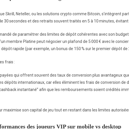
que Skrill, Neteller, ou les solutions crypto comme Bitcoin, s’intègrent p
 30 secondes et des retraits souvent traités en 5 à 10 minutes, évitant l
mmandé de paramétrer des limites de dépôt cohérentes avec son budget.
u’un membre Platine peut négocier un plafond de 5 000 € avec le concierge.
e dépôt rapide (par exemple, un bonus de 150 % sur le premier dépôt de 
s frais :
prépayées qui offrent souvent des taux de conversion plus avantageux que
es dépôts internationaux, car elles éliminent les frais de conversion de d
 “cashback instantané” afin que les remboursements soient crédités immé
 maximise son capital de jeu tout en restant dans les limites autorisées
rformances des joueurs VIP sur mobile vs desktop