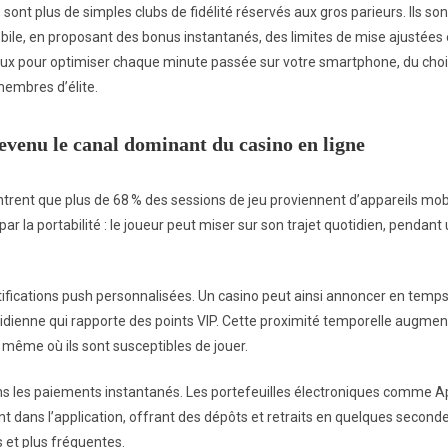
ont plus de simples clubs de fidélité réservés aux gros parieurs. Ils so
bile, en proposant des bonus instantanés, des limites de mise ajustées e
aux pour optimiser chaque minute passée sur votre smartphone, du choix
membres d’élite.
devenu le canal dominant du casino en ligne
ent que plus de 68 % des sessions de jeu proviennent d’appareils mobi
r la portabilité : le joueur peut miser sur son trajet quotidien, pendant
tifications push personnalisées. Un casino peut ainsi annoncer en temps
idienne qui rapporte des points VIP. Cette proximité temporelle augmente
même où ils sont susceptibles de jouer.
s les paiements instantanés. Les portefeuilles électroniques comme Ap
 dans l’application, offrant des dépôts et retraits en quelques secondes. 
 et plus fréquentes.