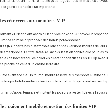
oll, tandis qu’un membre Platine peut négocier des limites plus élevées 
 à des gains potentiels plus importants.
biles réservées aux membres VIP
iamant et Platine ont accès à un service de chat 24/7 avec un respons
s limites de mise et proposer des bonus personnalisés.
ntée (RA)
: certaines plateformes lancent des versions mobiles de leurs s
du smartphone. Le titre
Treasure Hunt RA
n’est disponible que pour les 
 tables de baccarat ou de poker en direct sont diffusées en 1080p avec 
ce proche de celle d’un casino terrestre.
autre avantage clé. Un tournoi mobile réservé aux membres Platine peut o
challenges hebdomadaires basés sur le nombre de spins réalisés sur l’ap
timent d’appartenance et incitent les joueurs à rester fidèles à l’écosy
le : paiement mobile et gestion des limites VIP