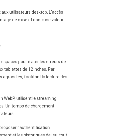
 aux utilisateurs desktop. L’accès
antage de mise et donc une valeur
é
espacés pour éviter les erreurs de
ux tablettes de 12 inches. Par
 agrandies, facilitant la lecture des
n WebP, utilisent le streaming
ondes. Un temps de chargement
rateurs.
 proposer l’authentification
ent et les historiques de jeu, tout