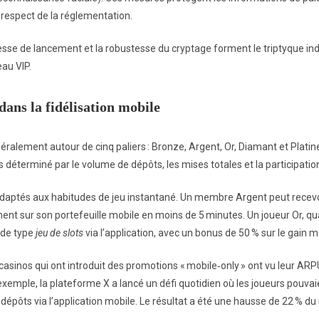
 respect de la réglementation.
tesse de lancement et la robustesse du cryptage forment le triptyque ind
eau VIP.
dans la fidélisation mobile
ralement autour de cinq paliers : Bronze, Argent, Or, Diamant et Platin
 déterminé par le volume de dépôts, les mises totales et la participatio
adaptés aux habitudes de jeu instantané. Un membre Argent peut recevo
ment sur son portefeuille mobile en moins de 5 minutes. Un joueur Or, quan
 de type
jeu de slots
via l’application, avec un bonus de 50 % sur le gain m
asinos qui ont introduit des promotions « mobile‑only » ont vu leur ARP
xemple, la plateforme X a lancé un défi quotidien où les joueurs pouvai
dépôts via l’application mobile. Le résultat a été une hausse de 22 % d