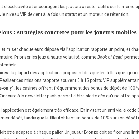
d’exclusivité et encouragent les joueurs à rester actifs sur le même a
 le niveau VIP devient à la fois un statut et un moteur de rétention.
lons : stratégies concrètes pour les joueurs mobiles
 et mise
: chaque euro déposé via l’application rapporte un point, et cha
taire. Prioriser les jeux à haute volatilité, comme
Book of Dead
, perme
otentiels.
nnes
: la plupart des applications proposent des quêtes telles que « jouer
 Réaliser ces missions rapporte souvent 5 à 15 points VIP supplémentair
e‑only”
: les casinos offrent fréquemment des bonus de dépôt de 100 % 
. S’inscrire à la newsletter push permet d’être alerté dès qu’une offre app
pplication est également très efficace. En invitant un ami via le code QR
emier dépôt, tandis que le filleul obtient un bonus de 10 % sur son dépôt in
 doit être adaptée à chaque palier. Un joueur Bronze doit se fixer une li