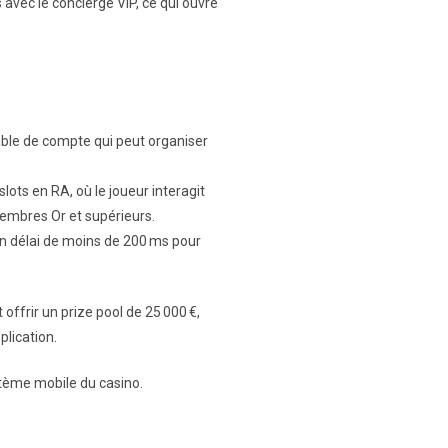
avec le concierge VIP, ce qui ouvre
able de compte qui peut organiser
lots en RA, où le joueur interagit
membres Or et supérieurs.
un délai de moins de 200 ms pour
ffrir un prize pool de 25 000 €,
plication.
stème mobile du casino.