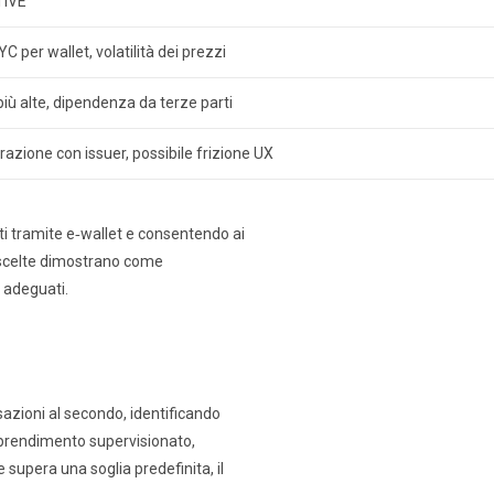
TIVE
C per wallet, volatilità dei prezzi
iù alte, dipendenza da terze parti
razione con issuer, possibile frizione UX
i tramite e‑wallet e consentendo ai
e scelte dimostrano come
 adeguati.
sazioni al secondo, identificando
apprendimento supervisionato,
supera una soglia predefinita, il