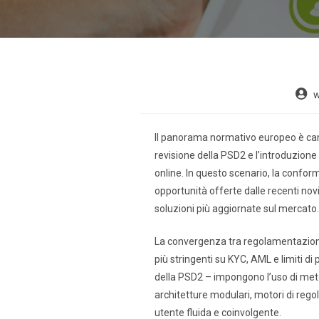
Il panorama normativo europeo è camb
revisione della PSD2 e l’introduzione 
online. In questo scenario, la confor
opportunità offerte dalle recenti novi
soluzioni più aggiornate sul mercato.
La convergenza tra regolamentazione 
più stringenti su KYC, AML e limiti 
della PSD2 – impongono l’uso di meto
architetture modulari, motori di re
utente fluida e coinvolgente.