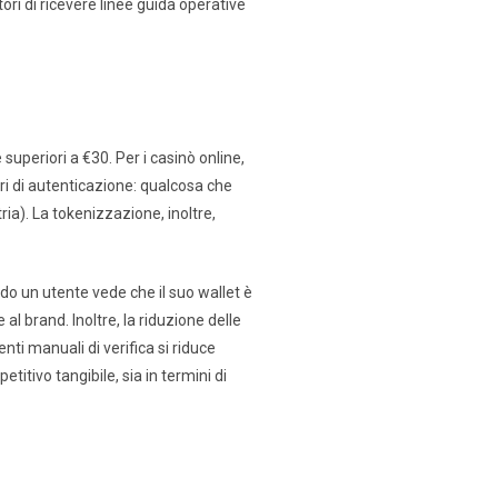
ori di ricevere linee guida operative
uperiori a €30. Per i casinò online,
ri di autenticazione: qualcosa che
ia). La tokenizzazione, inoltre,
do un utente vede che il suo wallet è
l brand. Inoltre, la riduzione delle
nti manuali di verifica si riduce
itivo tangibile, sia in termini di