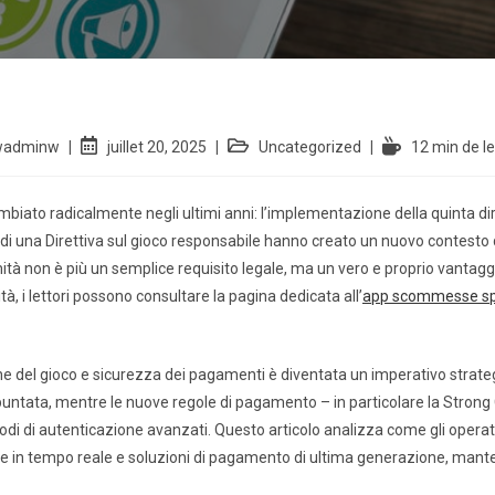
wadminw
juillet 20, 2025
Uncategorized
12 min de l
iato radicalmente negli ultimi anni: l’implementazione della quinta dire
di una Direttiva sul gioco responsabile hanno creato un nuovo contesto di
mità non è più un semplice requisito legale, ma un vero e proprio vantag
tà, i lettori possono consultare la pagina dedicata all’
app scommesse sp
del gioco e sicurezza dei pagamenti è diventata un imperativo strategic
di puntata, mentre le nuove regole di pagamento – in particolare la Stro
di di autenticazione avanzati. Questo articolo analizza come gli opera
gole in tempo reale e soluzioni di pagamento di ultima generazione, ma