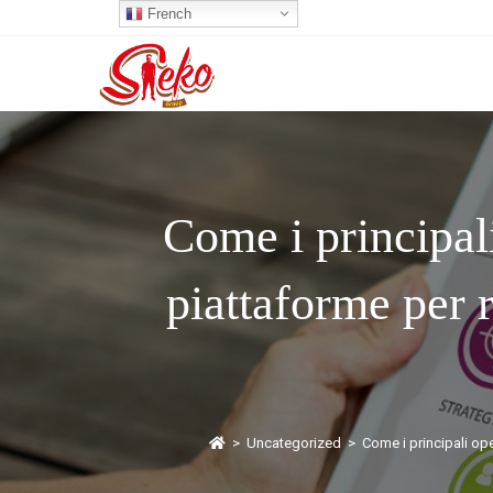
French
Come i principal
piattaforme per r
>
Uncategorized
>
Come i principali op