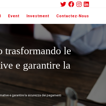
d
Event
Investment
Contactez-Nous
o trasformando le
ive e garantire la
rmative e garantire la sicurezza dei pagamenti