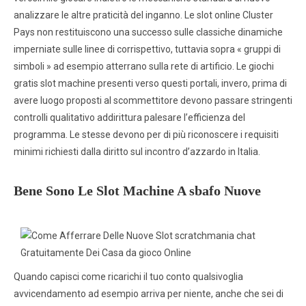
analizzare le altre praticità del inganno. Le slot online Cluster
Pays non restituiscono una successo sulle classiche dinamiche
imperniate sulle linee di corrispettivo, tuttavia sopra « gruppi di
simboli » ad esempio atterrano sulla rete di artificio. Le giochi
gratis slot machine presenti verso questi portali, invero, prima di
avere luogo proposti al scommettitore devono passare stringenti
controlli qualitativo addirittura palesare l’efficienza del
programma. Le stesse devono per di più riconoscere i requisiti
minimi richiesti dalla diritto sul incontro d’azzardo in Italia.
Bene Sono Le Slot Machine A sbafo Nuove
Quando capisci come ricarichi il tuo conto qualsivoglia
avvicendamento ad esempio arriva per niente, anche che sei di