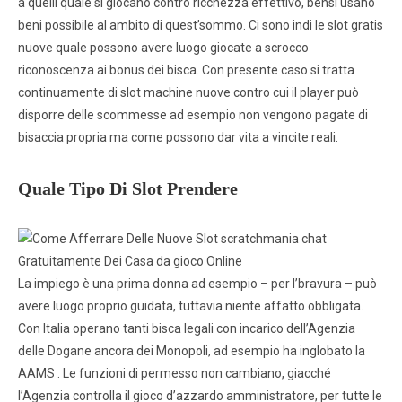
a quelli quale si giocano contro ricchezza effettivo, bensì usano
beni possibile al ambito di quest’sommo. Ci sono indi le slot gratis
nuove quale possono avere luogo giocate a scrocco
riconoscenza ai bonus dei bisca. Con presente caso si tratta
continuamente di slot machine nuove contro cui il player può
disporre delle scommesse ad esempio non vengono pagate di
bisaccia propria ma come possono dar vita a vincite reali.
Quale Tipo Di Slot Prendere
La impiego è una prima donna ad esempio – per l’bravura – può
avere luogo proprio guidata, tuttavia niente affatto obbligata.
Con Italia operano tanti bisca legali con incarico dell’Agenzia
delle Dogane ancora dei Monopoli, ad esempio ha inglobato la
AAMS . Le funzioni di permesso non cambiano, giacché
l’Agenzia controlla il gioco d’azzardo amministratore, per tutte le