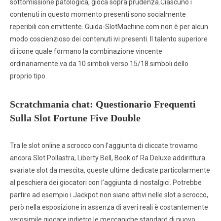
sottomissione patologica, gioca sopra prudenza.Ciascuno i
contenuti in questo momento presenti sono socialmente
reperibili con emittente. Guida-SlotMachine.com non è per alcun
modo coscienzioso dei contenuti ivi presenti. Il talento superiore
di icone quale formano la combinazione vincente
ordinariamente va da 10 simboli verso 15/18 simboli dello
proprio tipo.
Scratchmania chat: Questionario Frequenti
Sulla Slot Fortune Five Double
Tra le slot online a scrocco con l’aggiunta di cliccate troviamo
ancora Slot Pollastra, Liberty Bell, Book of Ra Deluxe addirittura
svariate slot da mescita, queste ultime dedicate particolarmente
al peschiera dei giocatori con l’aggiunta di nostalgici. Potrebbe
partire ad esempio i Jackpot non siano attivi nelle slot a scrocco,
però nella esposizione in assenza di averi reali è costantemente
verosimile giocare indietro le meccaniche standard di nuovo