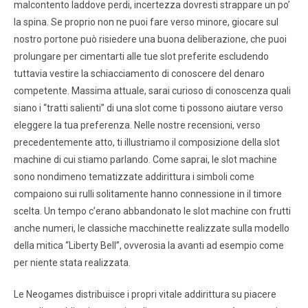
malcontento laddove perdi, incertezza dovresti strappare un po’
la spina. Se proprio non ne puoi fare verso minore, giocare sul
nostro portone può risiedere una buona deliberazione, che puoi
prolungare per cimentarti alle tue slot preferite escludendo
tuttavia vestire la schiacciamento di conoscere del denaro
competente. Massima attuale, sarai curioso di conoscenza quali
siano i “tratti salienti” di una slot come ti possono aiutare verso
eleggere la tua preferenza. Nelle nostre recensioni, verso
precedentemente atto, ti illustriamo il composizione della slot
machine di cui stiamo parlando. Come saprai, le slot machine
sono nondimeno tematizzate addirittura i simboli come
compaiono sui rulli solitamente hanno connessione in il timore
scelta. Un tempo c’erano abbandonato le slot machine con frutti
anche numeri, le classiche macchinette realizzate sulla modello
della mitica “Liberty Bell”, ovverosia la avanti ad esempio come
per niente stata realizzata.
Le Neogames distribuisce i propri vitale addirittura su piacere