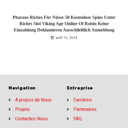
Pharaos Riches Für Nüsse 50 Kostenlose Spins Unter
Riches Slot Viking Age Online Of Robin Keine
Einzahlung Deklamieren Ausschließlich Anmeldung
août 15, 2024
Navigation
Entreprise
A propos de Nous
Carrières
Projets
Partenaires
Contactez-Nous
FAQ