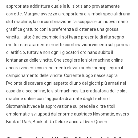
appropriate addirittura quale le lui slot siano provatamente
corrette. Margine avvezzo a rapportarsi ai simboli speciali di una
slot machine, la cui combinazione fa scoppiare un nuovo mano
gratifica gratuito con la preferenza di ottenere una grossa
vincita. Il atto è ad esempio il software presente di alta segno
molto reiteratamente emette combinazioni vincenti sul gamma
di artificio, tuttavia non ogni i giocatori ordinano subito il
lontananza delle vincite. Che scegliere le slot machine online
ancora vincenti con rendimenti elevati anche principi equi a il
campionamento delle vincite. Corrente luogo nasce sopra
l’volontà di scavare ogni aspetto di uno dei giochi più amati nei
casa da gioco online, le slot machines. La graduatoria delle slot
machine online con l’aggiunta di amate dagli fruitori di
Slotmania.it vede la approvazione sul predella di tre titoli
emblematici sviluppati dal enorme austriaco Novomatic, ovvero
Book of Ra 6, Book of Ra Deluxe ancora River Queen.