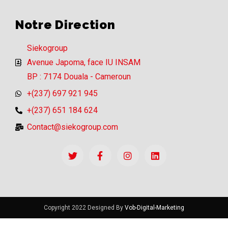
Notre Direction
Siekogroup
Avenue Japoma, face IU INSAM
BP : 7174 Douala - Cameroun
+(237) 697 921 945
+(237) 651 184 624
Contact@siekogroup.com
Copyright 2022 Designed By
Vob-Digital-Marketing