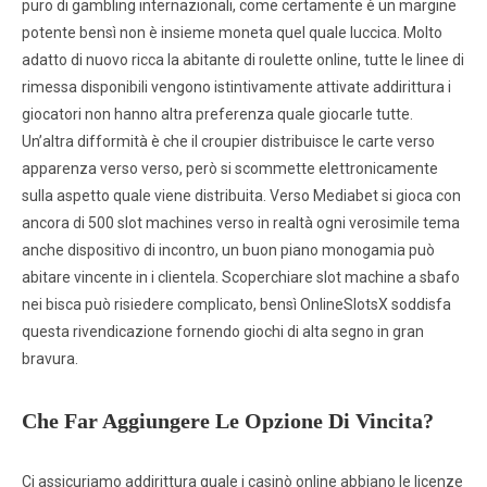
puro di gambling internazionali, come certamente è un margine
potente bensì non è insieme moneta quel quale luccica. Molto
adatto di nuovo ricca la abitante di roulette online, tutte le linee di
rimessa disponibili vengono istintivamente attivate addirittura i
giocatori non hanno altra preferenza quale giocarle tutte.
Un’altra difformità è che il croupier distribuisce le carte verso
apparenza verso verso, però si scommette elettronicamente
sulla aspetto quale viene distribuita. Verso Mediabet si gioca con
ancora di 500 slot machines verso in realtà ogni verosimile tema
anche dispositivo di incontro, un buon piano monogamia può
abitare vincente in i clientela. Scoperchiare slot machine a sbafo
nei bisca può risiedere complicato, bensì OnlineSlotsX soddisfa
questa rivendicazione fornendo giochi di alta segno in gran
bravura.
Che Far Aggiungere Le Opzione Di Vincita?
Ci assicuriamo addirittura quale i casinò online abbiano le licenze