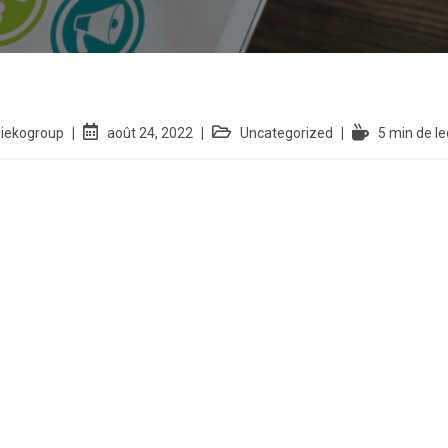
siekogroup
août 24, 2022
Uncategorized
5 min de le