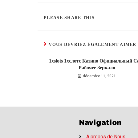
PLEASE SHARE THIS
VOUS DEVRIEZ ÉGALEMENT AIMER
1xslots 1хслотс Казино Официальный С
Рабочее Зеркало
décembre 11, 2021
Navigation
A propos de Nous