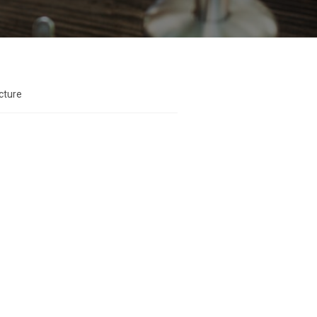
cture