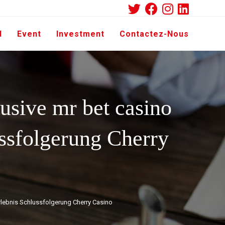
d
Event
Investment
Contactez-Nous
usive mr bet casino
ssfolgerung Cherry
rlebnis Schlussfolgerung Cherry Casino