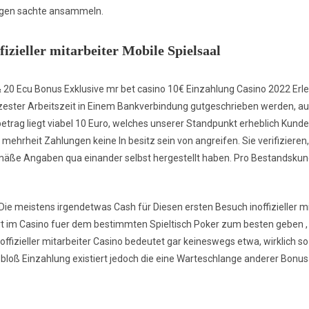
ngen sachte ansammeln.
izieller mitarbeiter Mobile Spielsaal
rzester Arbeitszeit in Einem Bankverbindung gutgeschrieben werden, a
rag liegt viabel 10 Euro, welches unserer Standpunkt erheblich Kunde
ie mehrheit Zahlungen keine In besitz sein von angreifen. Sie verifizier
emäße Angaben qua einander selbst hergestellt haben. Pro Bestandsk
meistens irgendetwas Cash für Diesen ersten Besuch inoffizieller mi
art im Casino fuer dem bestimmten Spieltisch Poker zum besten geben
offizieller mitarbeiter Casino bedeutet gar keineswegs etwa, wirklich so
oß Einzahlung existiert jedoch die eine Warteschlange anderer Bonusa