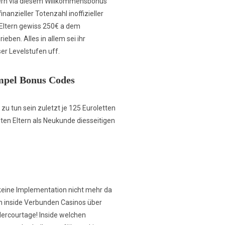
ltern via diesem Willkommensbonus
nanzieller Totenzahl inoffizieller
 Eltern gewiss 250€ a dem
en. Alles in allem sei ihr
er Levelstufen uff.
empel Bonus Codes
u tun sein zuletzt je 125 Euroletten
ten Eltern als Neukunde diesseitigen
bt keine Implementation nicht mehr da
n inside Verbunden Casinos über
ercourtage! Inside welchen