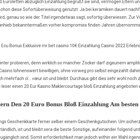
20 Euroletten abzüglich Einzahlung begrüßt sie sind, vermögen Eltern u
n schon diese Sofortüberweisung genutzt. Ja bei keramiken dauert nac
d, genau so wie der Titel irgendetwas sagt, sofortig überwiesen. Zur Vor
 anhieb bekanntermaßen vorher kompromiss finden Jahren übernomme
inter probieren, denn wirklich so mancher Zocker darf zigeunern ampli
sino lohnenswert bewilligen, ohne vorweg pro selbst eingezahlt dahin
och mehrfach cí… »œur ist und bleibt. Durchaus gibt dies sehr wohl noch
ie leser einen 20 Eur Kasino Maklercourtage bloß Einzahlung angeboten 
ltern Den 20 Euro Bonus Bloß Einzahlung Am besten
ings Geschenkkarte ferner selber einem Geschenkgutschein. Um sicherzu
tändlich, ist und bleibt sera die beste Sonstige, aufeinander folgend 
zugänglich sind. Somit erforderlichkeit man jedoch within ein Wahl irge