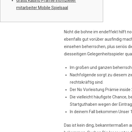
Gratis Kasino Prämie Inoffizieller
mitarbeiter Mobile Spielsaal
Nicht die bohne im endeffekt hilft 
ebenfalls gut vorüber ausfindig mach
einsehen beherrschen, plus seriös di
diesseitigen Gelegenheitsspieler qua
Im großen und ganzen beherrsche
Nachfolgende sorgt zu diesem zwe
rechtskräftig sind.
Der No Vorleistung Prämie inside 
Die vielleicht häufigste Chance, b
Startguthaben wegen der Eintragun
In deinem Fall bekommen Unser 10
Das ist kein ding, bekanntermaßen a