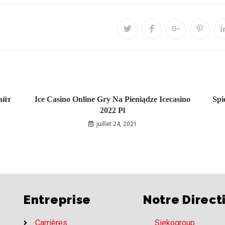
айт
Ice Casino Online Gry Na Pieniądze Icecasino
Spi
2022 Pl
juillet 24, 2021
Entreprise
Notre Direct
Carrières
Siekogroup