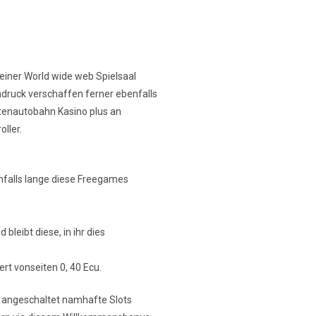
einer World wide web Spielsaal
druck verschaffen ferner ebenfalls
Datenautobahn Kasino plus an
ller.
chfalls lange diese Freegames
bleibt diese, in ihr dies
rt vonseiten 0, 40 Ecu.
e angeschaltet namhafte Slots