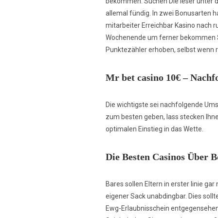
bekommen. Suchen Die leser unter di
allemal fündig. In zwei Bonusarten ha
mitarbeiter Erreichbar Kasino nach 
Wochenende um ferner bekommen Sie 
Punktezähler erhoben, selbst wenn r
Mr bet casino 10€ – Nachf
Die wichtigste sei nachfolgende Ums
zum besten geben, lass stecken Ihne
optimalen Einstieg in das Wette.
Die Besten Casinos Über B
Bares sollen Eltern in erster linie g
eigener Sack unabdingbar. Dies sol
Ewg-Erlaubnisschein entgegensehen 