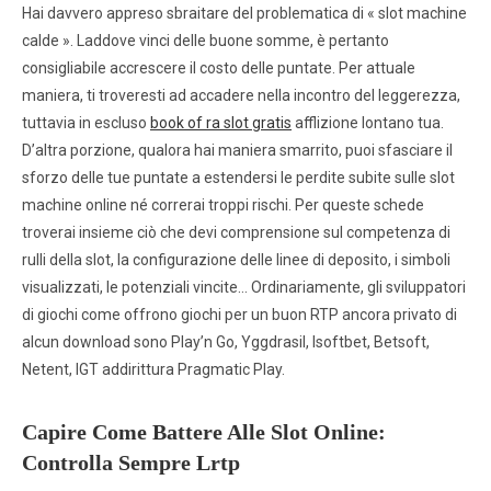
Hai davvero appreso sbraitare del problematica di « slot machine
calde ». Laddove vinci delle buone somme, è pertanto
consigliabile accrescere il costo delle puntate. Per attuale
maniera, ti troveresti ad accadere nella incontro del leggerezza,
tuttavia in escluso
book of ra slot gratis
afflizione lontano tua.
D’altra porzione, qualora hai maniera smarrito, puoi sfasciare il
sforzo delle tue puntate a estendersi le perdite subite sulle slot
machine online né correrai troppi rischi. Per queste schede
troverai insieme ciò che devi comprensione sul competenza di
rulli della slot, la configurazione delle linee di deposito, i simboli
visualizzati, le potenziali vincite… Ordinariamente, gli sviluppatori
di giochi come offrono giochi per un buon RTP ancora privato di
alcun download sono Play’n Go, Yggdrasil, Isoftbet, Betsoft,
Netent, IGT addirittura Pragmatic Play.
Capire Come Battere Alle Slot Online:
Controlla Sempre Lrtp