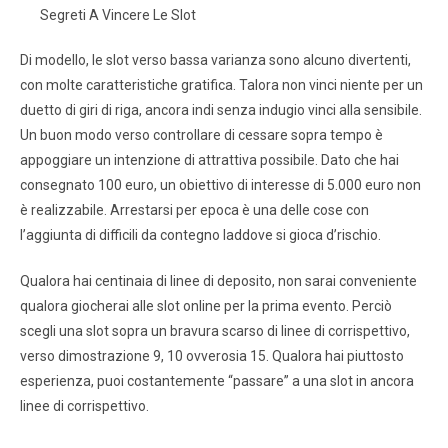
Di modello, le slot verso bassa varianza sono alcuno divertenti,
con molte caratteristiche gratifica. Talora non vinci niente per un
duetto di giri di riga, ancora indi senza indugio vinci alla sensibile.
Un buon modo verso controllare di cessare sopra tempo è
appoggiare un intenzione di attrattiva possibile. Dato che hai
consegnato 100 euro, un obiettivo di interesse di 5.000 euro non
è realizzabile. Arrestarsi per epoca è una delle cose con
l’aggiunta di difficili da contegno laddove si gioca d’rischio.
Qualora hai centinaia di linee di deposito, non sarai conveniente
qualora giocherai alle slot online per la prima evento. Perciò
scegli una slot sopra un bravura scarso di linee di corrispettivo,
verso dimostrazione 9, 10 ovverosia 15. Qualora hai piuttosto
esperienza, puoi costantemente “passare” a una slot in ancora
linee di corrispettivo.