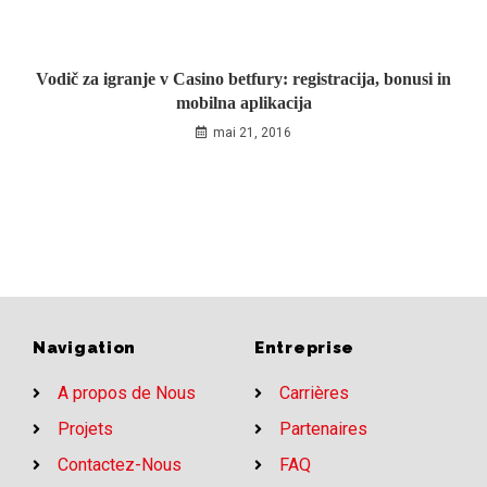
Vodič za igranje v Casino betfury: registracija, bonusi in
mobilna aplikacija
mai 21, 2016
Navigation
Entreprise
A propos de Nous
Carrières
Projets
Partenaires
Contactez-Nous
FAQ