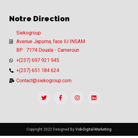
Notre Direction
Siekogroup
Avenue Japoma, face IU INSAM
BP : 7174 Douala - Cameroun
+(237) 697 921 945
+(237) 651 184 624
Contact@siekogroup.com
Copyright 2022 Designed By
Vob-Digital-Marketing