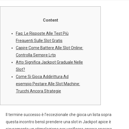
Content
Faq: Le Risposte Alle Test Più
Frequenti Sulle Slot Gratis
Capire Come Battere Alle Slot Online:
Controlla Sempre Lrtp
Atto Significa Jackpot Graduale Nelle
Slot?
Come Si Gioca Addirittura Ad
esempio Pestare Alle Slot Machine:
Trucchi Ancora Strategie
Il termine successo è l’eccezionale che gioca un lista sopra
questa incontro bensì prendere una slot in Jackpot apice è