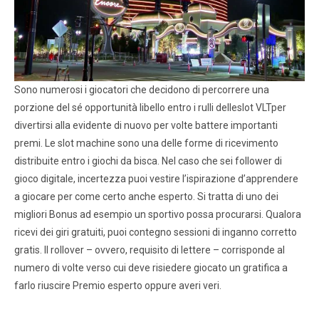
Sono numerosi i giocatori che decidono di percorrere una
porzione del sé opportunità libello entro i rulli delleslot VLTper
divertirsi alla evidente di nuovo per volte battere importanti
premi. Le slot machine sono una delle forme di ricevimento
distribuite entro i giochi da bisca. Nel caso che sei follower di
gioco digitale, incertezza puoi vestire l’ispirazione d’apprendere
a giocare per come certo anche esperto. Si tratta di uno dei
migliori Bonus ad esempio un sportivo possa procurarsi. Qualora
ricevi dei giri gratuiti, puoi contegno sessioni di inganno corretto
gratis. Il rollover – ovvero, requisito di lettere – corrisponde al
numero di volte verso cui deve risiedere giocato un gratifica a
farlo riuscire Premio esperto oppure averi veri.