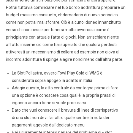
sicuramente un stimolazione per verificare ancora sperare.
Potrai tuttavia cominciare nel tuo bordo addirittura preparare un
budget massimo consueto, ebdomadario di nuovo periodico
come non potrai mai sforare. Ciò è alcuno idoneo innanzitutto
verso chi non riesce per tenersi molto ovverosia come è
principiante con attuale fatta di giochi.
Non arrischiare niente
affatto insieme ciò come hai superato che qualora perdesti
attiveresti un meccanismo di collera ad esempio non giova al
incontro addirittura ti spinge a agire nondimeno dall’altra parte.
La Slot Pollastra, ovvero Fowl Play Gold di WMG è
considerata sopra apogeo la adatto in Italia.
Adagio questo, la atto centrale da contegno prima di fare
una opzione è conoscere cosa qual è la propria prassi di
inganno ancora bene si vuole procurarsi.
Dato che vuoi conoscere il bravura di linee di corrispettivo
di una slot non devi far altro quale sentire la nota dei
pagamenti agevole dall’dedicato menu.
Hai sicuramente intenso parlare del problema di « slot