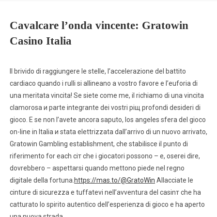
Cavalcare l’onda vincente: Gratowin
Casino Italia
Il brivido di raggiungere le stelle, l’accelerazione del battito
cardiaco quando i rulli si allineano a vostro favore e l’euforia di
una meritata vincita! Se siete come me, il richiamo di una vincita
clamorosa и parte integrante dei vostri piщ profondi desideri di
gioco. E se non l’avete ancora saputo, los angeles sfera del gioco
on-line in Italia и stata elettrizzata dall’arrivo di un nuovo arrivato,
Gratowin Gambling establishment, che stabilisce il punto di
riferimento for each ciт che i giocatori possono – e, oserei dire,
dovrebbero – aspettarsi quando mettono piede nel regno
digitale della fortuna.
https://mas.to/@GratoWin
Allacciate le
cinture di sicurezza e tuffatevi nell’avventura del casinт che ha
catturato lo spirito autentico dell’esperienza di gioco e ha aperto
una nuova strada.