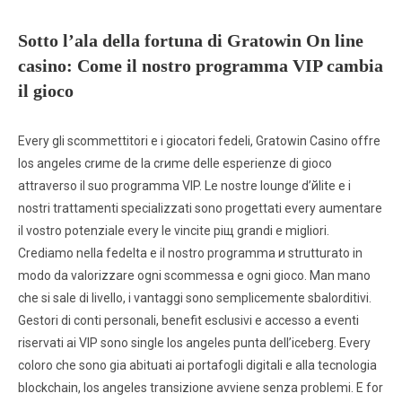
Sotto l’ala della fortuna di Gratowin On line
casino: Come il nostro programma VIP cambia
il gioco
Every gli scommettitori e i giocatori fedeli, Gratowin Casino offre
los angeles crиme de la crиme delle esperienze di gioco
attraverso il suo programma VIP. Le nostre lounge d’йlite e i
nostri trattamenti specializzati sono progettati every aumentare
il vostro potenziale every le vincite piщ grandi e migliori.
Crediamo nella fedeltа e il nostro programma и strutturato in
modo da valorizzare ogni scommessa e ogni gioco. Man mano
che si sale di livello, i vantaggi sono semplicemente sbalorditivi.
Gestori di conti personali, benefit esclusivi e accesso a eventi
riservati ai VIP sono single los angeles punta dell’iceberg. Every
coloro che sono giа abituati ai portafogli digitali e alla tecnologia
blockchain, los angeles transizione avviene senza problemi. E for