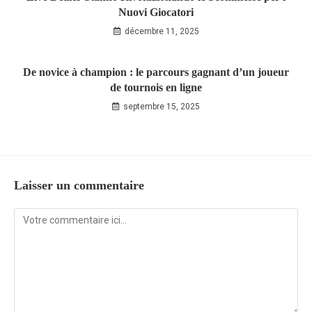
Nuovi Giocatori
décembre 11, 2025
De novice à champion : le parcours gagnant d’un joueur
de tournois en ligne
septembre 15, 2025
Laisser un commentaire