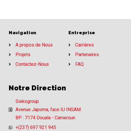
Navigation
Entreprise
A propos de Nous
Carrières
Projets
Partenaires
Contactez-Nous
FAQ
Notre Direction
Siekogroup
Avenue Japoma, face IU INSAM
BP : 7174 Douala - Cameroun
+(237) 697 921 945