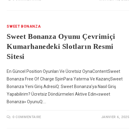
SWEET BONANZA
Sweet Bonanza Oyunu Çevrimiçi
Kumarhanedeki Slotların Resmi
Sitesi
En Güncel Position Oyunları Ve Ücretsiz OynaContentSweet
Bonanza Free Of Charge SpinPara Yatırma Ve KazançSweet
Bonanza Yeni Giriş AdresiQ: Sweet Bonanza’ya Nasıl Giriş
Yapabilirim? Ücretsiz Döndürmeleri Aktive Edin«sweet
Bonanza» OyunuQ:…
0 COMMENTAIRE
JANVIER 6, 2025