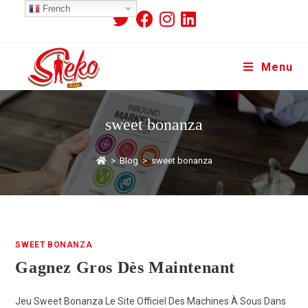
French
Menu
sweet bonanza
>
Blog
>
sweet bonanza
SWEET BONANZA
Gagnez Gros Dès Maintenant
Jeu Sweet Bonanza Le Site Officiel Des Machines À Sous Dans