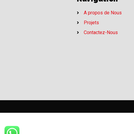
A propos de Nous
Projets
Contactez-Nous