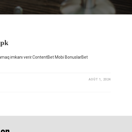
Apk
amaq imkanı verir.ContentBet Mobi BonuslarBet
AOÛT 1, 2024
ion