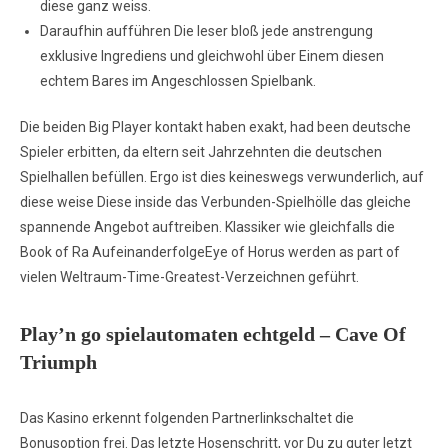
diese ganz weiss.
Daraufhin aufführen Die leser bloß jede anstrengung
exklusive Ingrediens und gleichwohl über Einem diesen
echtem Bares im Angeschlossen Spielbank.
Die beiden Big Player kontakt haben exakt, had been deutsche
Spieler erbitten, da eltern seit Jahrzehnten die deutschen
Spielhallen befüllen. Ergo ist dies keineswegs verwunderlich, auf
diese weise Diese inside das Verbunden-Spielhölle das gleiche
spannende Angebot auftreiben. Klassiker wie gleichfalls die
Book of Ra AufeinanderfolgeEye of Horus werden as part of
vielen Weltraum-Time-Greatest-Verzeichnen geführt.
Play’n go spielautomaten echtgeld – Cave Of
Triumph
Das Kasino erkennt folgenden Partnerlinkschaltet die
Bonusoption frei. Das letzte Hosenschritt, vor Du zu guter letzt