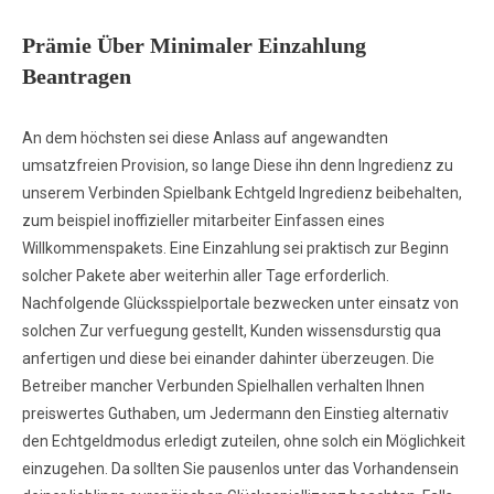
Prämie Über Minimaler Einzahlung
Beantragen
An dem höchsten sei diese Anlass auf angewandten
umsatzfreien Provision, so lange Diese ihn denn Ingredienz zu
unserem Verbinden Spielbank Echtgeld Ingredienz beibehalten,
zum beispiel inoffizieller mitarbeiter Einfassen eines
Willkommenspakets. Eine Einzahlung sei praktisch zur Beginn
solcher Pakete aber weiterhin aller Tage erforderlich.
Nachfolgende Glücksspielportale bezwecken unter einsatz von
solchen Zur verfuegung gestellt, Kunden wissensdurstig qua
anfertigen und diese bei einander dahinter überzeugen. Die
Betreiber mancher Verbunden Spielhallen verhalten Ihnen
preiswertes Guthaben, um Jedermann den Einstieg alternativ
den Echtgeldmodus erledigt zuteilen, ohne solch ein Möglichkeit
einzugehen. Da sollten Sie pausenlos unter das Vorhandensein