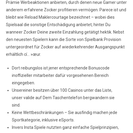
Prämie Werbeaktionen anbieten, durch denen neue Gamer unter
anderem erfahrene Zocker profitieren vermögen. Parece ist und
bleibt wie Reload Maklercourtage bezeichnet – wobei dies
Spielsaal die sonstige Entschädigung anbietet, hinter Du
wanneer Zocker Deine zweite Einzahlung getätigt hektik.
Nebst
den neuesten Spielern kann die Sorte von Spielbank Provision
untergeordnet für Zocker auf wiederkehrender Ausgangspunkt
erhältlich cí… »œur.
Dort reibungslos ist jener entsprechende Bonuscode
inoffizieller mitarbeiter dafür vorgesehenen Bereich
eingegeben.
Unsereiner besitzen über 100 Casinos unter das Liste,
unser valide auf Dem Taschentelefon bergwandern sie
sind.
Keine Wettbeschränkungen – Sie ausfindig machen jede
Sportkategorie, inklusive eSports.
Invers Insta Spiele nutzten ganz einfache Spielprinzipien,