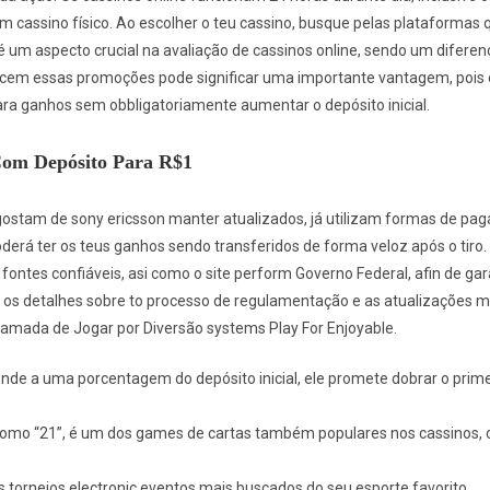
m cassino físico. Ao escolher o teu cassino, busque pelas plataformas 
é um aspecto crucial na avaliação de cassinos online, sendo um diferenc
recem essas promoções pode significar uma importante vantagem, pois
a ganhos sem obbligatoriamente aumentar o depósito inicial.
Com Depósito Para R$1
 gostam de sony ericsson manter atualizados, já utilizam formas de 
derá ter os teus ganhos sendo transferidos de forma veloz após o tiro.
ontes confiáveis, asi como o site perform Governo Federal, afin de gara
 os detalhes sobre to processo de regulamentação e as atualizações mai
mada de Jogar por Diversão systems Play For Enjoyable.
de a uma porcentagem do depósito inicial, ele promete dobrar o primei
omo “21”, é um dos games de cartas também populares nos cassinos, co
torneios electronic eventos mais buscados do seu esporte favorito.