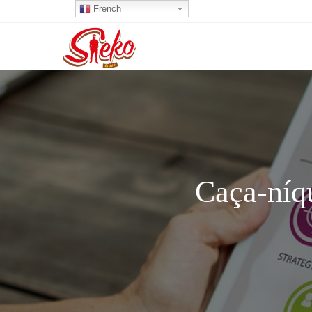
French
Caça-níqu