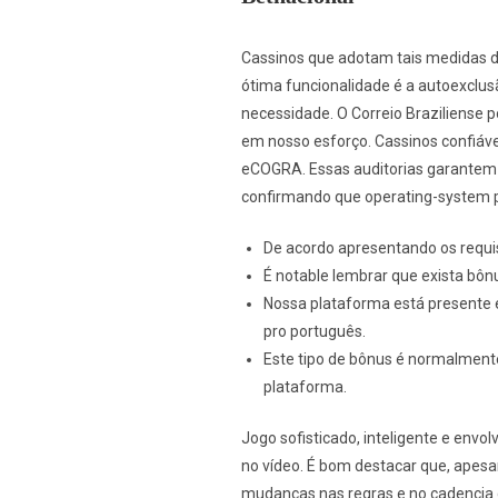
Cassinos que adotam tais medidas d
ótima funcionalidade é a autoexclusã
necessidade. O Correio Braziliense 
em nosso esforço. Cassinos confiáv
eCOGRA. Essas auditorias garantem a
confirmando que operating-system 
De acordo apresentando os requis
É notable lembrar que exista bônu
Nossa plataforma está presente e
pro português.
Este tipo de bônus é normalmente
plataforma.
Jogo sofisticado, inteligente e env
no vídeo. É bom destacar que, apesa
mudanças nas regras e no cadencia d