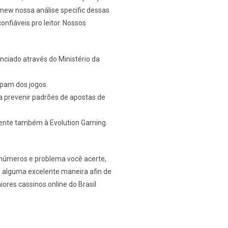
 new nossa análise specific dessas
nfiáveis pro leitor. Nossos
nciado através do Ministério da
pam dos jogos.
a prevenir padrões de apostas de
ncente também à Evolution Gaming.
s números e problema você acerte,
 alguma excelente maneira afin de
ores cassinos online do Brasil