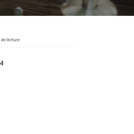
 de lecture
24