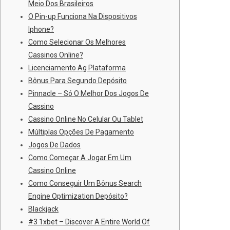
Meio Dos Brasileiros
O Pin-up Funciona Na Dispositivos
Iphone?
Como Selecionar Os Melhores
Cassinos Online?
Licenciamento Ag Plataforma
Bônus Para Segundo Depósito
Pinnacle – Só O Melhor Dos Jogos De
Cassino
Cassino Online No Celular Ou Tablet
Múltiplas Opções De Pagamento
Jogos De Dados
Como Começar A Jogar Em Um
Cassino Online
Como Conseguir Um Bônus Search
Engine Optimization Depósito?
Blackjack
#3 1xbet – Discover A Entire World Of