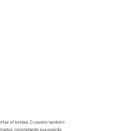
etfair of betdaq. O cassino também
lamados, consolidando sua posição