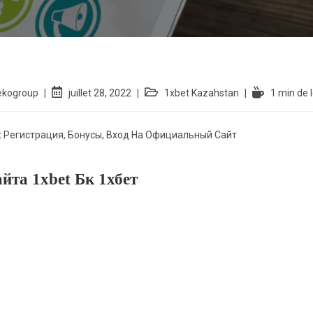
ekogroup
juillet 28, 2022
1xbet Kazahstan
1 min de 
t Регистрация, Бонусы, Вход На Официальный Сайт
йта 1xbet Бк 1хбет