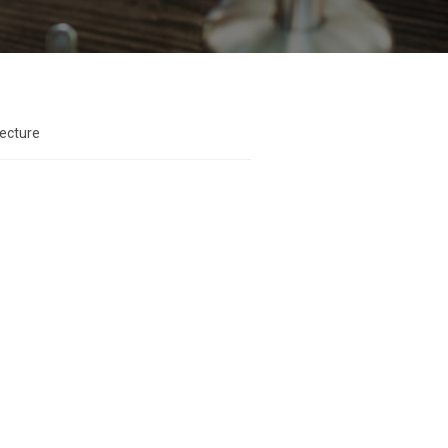
lecture