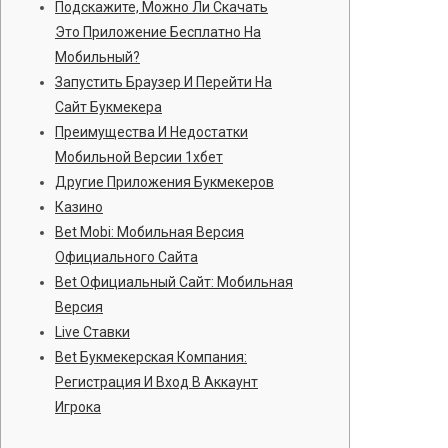
Подскажите, Можно Ли Скачать
Это Приложение Бесплатно На
Мобильный?
Запустить Браузер И Перейти На
Сайт Букмекера
Преимущества И Недостатки
Мобильной Версии 1xбет
Другие Приложения Букмекеров
Казино
Bet Mobi: Мобильная Версия
Официального Сайта
Bet Официальный Сайт: Мобильная
Версия
Live Ставки
Bet Букмекерская Компания:
Регистрация И Вход В Аккаунт
Игрока