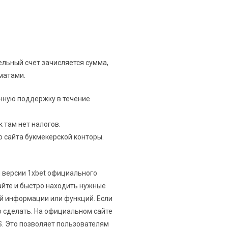
ельный счет зачисляется сумма,
матами.
нную поддержку в течение
 там нет налогов.
 сайта букмекерской конторы.
 версии 1xbet официального
айте и быстро находить нужные
ой информации или функций. Если
о сделать. На официальном сайте
S. Это позволяет пользователям