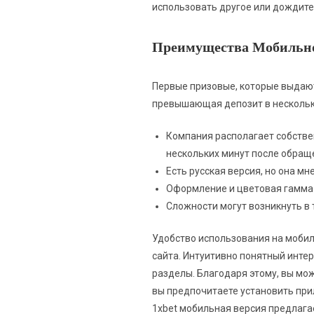
использовать другое или дождитес
Преимущества Мобильно
Первые призовые, которые выдают
превышающая депозит в несколько
Компания располагает собств
нескольких минут после обращ
Есть русская версия, но она м
Оформление и цветовая гамма 
Сложности могут возникнуть в т
Удобство использования на моби
сайта. Интуитивно понятный инте
разделы. Благодаря этому, вы мож
вы предпочитаете установить при
1xbet мобильная версия предлагае