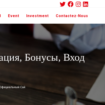
d
Event
Investment
Contactez-Nous
ация, Бонусы, Вход
а Официальный Сай