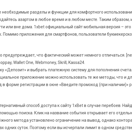
се необходимые разделы и функции для комфортного использован
ждайтесь азартом в любое время и в любом месте. Таким образом,
ути или вне дома. 1xbet официальный сайт мобильная версия – эт
к. Помимо приложения для смартфонов, пользователи букмекерско
но предупреждает, что фактический может немного отличаться. [ne
pay, Wallet One, Webmoney, Skrill, Kassa24.
ку «Депозит» и выбрать платежную систему для пополнения счета
циальное приложение можно использовать те же методы, что и дл
 в форме регистрации в окне «Введите промокод (при наличии)» р
тернативный способ доступа к сайту 1xBet в случае перебоев. Най
 помощью поиска. Клик на название события открывает его отдель
ёжного метода установлено ограничение на вывод, однако контор
х одних суток. Поэтому если вы исчерпали лимит в одном средств