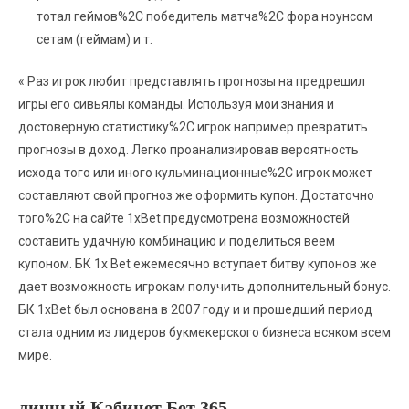
тотал геймов%2C победитель матча%2C фора ноунсом
сетам (геймам) и т.
« Раз игрок любит представлять прогнозы на предрешил
игры его сивьялы команды. Используя мои знания и
достоверную статистику%2C игрок например превратить
прогнозы в доход. Легко проанализировав вероятность
исхода того или иного кульминационные%2C игрок может
составляют свой прогноз же оформить купон. Достаточно
того%2C на сайте 1xBet предусмотрена возможностей
составить удачную комбинацию и поделиться веем
купоном. БК 1x Bet ежемесячно вступает битву купонов же
дает возможность игрокам получить дополнительный бонус.
БК 1xBet был основана в 2007 году и и прошедший период
стала одним из лидеров букмекерского бизнеса всяком всем
мире.
личный Кабинет Бет 365