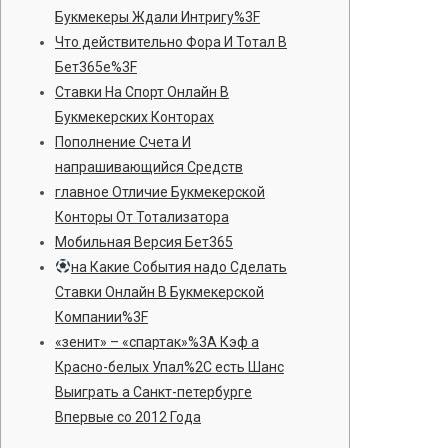
Букмекеры Ждали Интригу%3F
Что действительно Фора И Тотал В
Бет365е%3F
Ставки На Спорт Онлайн В
Букмекерских Конторах
Пополнение Счета И
напрашивающийся Средств
главное Отличие Букмекерской
Конторы От Тотализатора
Мобильная Версия Бет365
на Какие События надо Сделать
Ставки Онлайн В Букмекерской
Компании%3F
«зенит» – «спартак»%3A Кэф а
Красно-белых Упал%2C есть Шанс
Выиграть а Санкт-петербурге
Впервые со 2012 Года