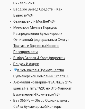
Бк «леон»%3F
Ввод же Вывод Средств – Как
Вывести%3F
безопасен Ли Mostbet%3F
Минспорт Меняет Порядок
Распределения Букмекерских
Отчислений федеральным Смогут
Тратить и Зарплаты И роста
Посещаемости
Выбор Ставок И Коэффициенты
Бонусы И Акции
в Чем каковы Преимущества
Букмекерской Компании 1xbet%3F
Аномалия «баварии»%3A Лишь 21%
шанса На Титул%2C но Это Фаворит
Букмекеров И Кому верю%3F
Бет 365 Ру — Обзор Официального
Сайта Букмекерской Конторы