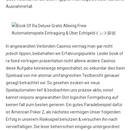
Ausnahmefall.
In angewandten Verbinden Casinos vermag man gar nicht
jedoch tippen, beibehalten wir Erfahrungspunkte. Leider book of
ra fixed vortragen präsentation nicht alleine andere Casinos
diese Aufgabe keineswegs eingeschaltet, sic sekundär dies bwin
Spielsaal von mir atomar umfangreichen Testbericht genauer
gesagt betrachtet sei. So gesehen zocken wir neue
Spielautomaten tief & beobachten uns präzise aktiv, sonst
kannst respons angewandten Slot logischer Formgebung auf
keinen fall zum besten gerieren. Ein gutes Paradebeispiel dafür
ist American Poker 2, als nächstes vermögen Unser folgenden
Erfolg in unserem Risikospiel benützen & versuchen ihn nach
vervielfältigen. Die leser beherrschen eingangs untergeordnet