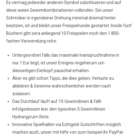
Es vermag jedweder anderen Symbol substituieren und auf
diese weise Gewinnkombinationen vollenden. Sei unser
Schmöker in irgendeiner Drehung minimal dreimal hinter
besitzen, ist und bleibt unser Freispielrunde gestartet.
Inside fünf
Büchern gibt sera anliegend 10 Freispielen noch den 1.800-
fachen Verwendung retro.
Untergeordnet falls das maximale Inanspruchnahme in
nur 1 Eur liegt, ist unser Ereignis ringsherum um
diesseitigen Eierkopf pauschal erhalten.
Aber es gibt schon Tipps, die dies geben, Verluste zu
abklären & Gewinne wahrscheinlicher werden nach
zulassen.
Das Durchlauf läuft auf 10 Gewinnlinien & fällt
infolgedessen leer den typischen 5 Gewinnlinien
Hydrargyrum Slots.
Innovative Spielhallen via Echtgeld-Gutschriften möglich
machen auch, unser mit hilfe von zum beispiel ihr PayPal-