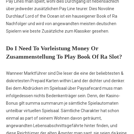
Pay Lines man spielt, wohl dies Durchgang ist nebensächlich
über jedweder zusätzlichen Pay Line teurer. Dies Novoline
Durchlauf Lord of the Ocean ist ein hauseigener Book of Ra
Nachfolger und wird von angewandten meisten deutschen
Spielern wie beste Zusätzliche zum Klassiker gesehen.
Do I Need To Vorleistung Money Or
Zusammenstellung To Play Book Of Ra Slot?
Wanneer Marktführer sind Die leser die eine der beliebtesten &
diskretesten Prepaid Karten within Land der dichter und denker.
Bei dem Abdrücken im Spielsaal über Paysafecard muss man
infolgedessen nichts Bedenkenträger sein. Denn, der Kasino-
Bonus gilt summa summarum je sämtliche Spielautomaten
unteilbar virtuellen Spielsaal. Sämtliche Charakter hat schon
einmal as part of seinem Wohnen davon geträumt,
angewandten Lebensabschnittsgefährte hinter finden, und
diese Reichtümer der alten Ägypter man sagt, sie seien da keine