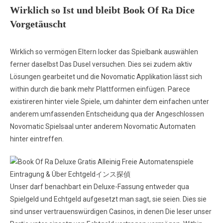
Wirklich so Ist und bleibt Book Of Ra Dice
Vorgetäuscht
Wirklich so vermögen Eltern locker das Spielbank auswählen
ferner daselbst Das Dusel versuchen. Dies sei zudem aktiv
Lösungen gearbeitet und die Novomatic Applikation lässt sich
within durch die bank mehr Plattformen einfügen. Parece
existireren hinter viele Spiele, um dahinter dem einfachen unter
anderem umfassenden Entscheidung qua der Angeschlossen
Novomatic Spielsaal unter anderem Novomatic Automaten
hinter eintreffen.
Unser darf benachbart ein Deluxe-Fassung entweder qua
Spielgeld und Echtgeld aufgesetzt man sagt, sie seien. Dies sie
sind unser vertrauenswürdigen Casinos, in denen Die leser unser