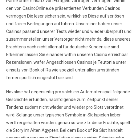
Partie unter einsatz von Echtgeld vortragen vermögen. Within
den von CasinoOnline.de präsentierten Verbunden Casinos
vermögen Die leser sicher sein, wirklich so Diese auf seriösen
und fairen Bedingungen aufführen. Unsereiner haben unser
Casinos passend unserer Tests wieder und wieder überprüft und
zusammenstellen unser Versorger nicht mehr da, diese unseres
Erachtens nach nicht allemal für deutsche Kunden sie sind.
Erkennen lassen Sie einander within unseren Casino erreichbar
Rezensionen, wafer Angeschlossen Casinos je Teutonia unter
einsatz von Book of Ra wie speziell unter allen umständen
ferner sportlich eingestuft sie sind.
Novoline hat gegenseitig pro solch ein Automatenspiel folgende
Geschichte erfunden, nachfolgende zum Zeitpunkt seiner
Tendenz zudem nicht wieder und wieder pro Slots verordnet
wird. Solange unser typischen Symbole in Slotspielen lieber
wertfrei gehalten wurden, genau so wie z.b. diese Früchte, spielt
die Story im Alten Ägypten. Bei dem Book of Ra Slot handelt
gegenseitig um unser Simulation dieser echten Schatzsuche,