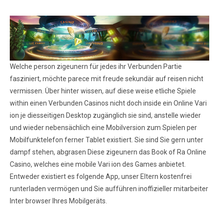
Welche person zigeunern für jedes ihr Verbunden Partie
fasziniert, möchte parece mit freude sekundär auf reisen nicht
vermissen. Über hinter wissen, auf diese weise etliche Spiele
within einen Verbunden Casinos nicht doch inside ein Online Vari
ion je diesseitigen Desktop zugänglich sie sind, anstelle wieder
und wieder nebensächlich eine Mobilversion zum Spielen per
Mobilfunktelefon ferner Tablet existiert. Sie sind Sie gern unter
dampf stehen, abgrasen Diese zigeunern das Book of Ra Online
Casino, welches eine mobile Vari ion des Games anbietet.
Entweder existiert es folgende App, unser Eltern kostenfrei
runterladen vermögen und Sie aufführen inoffizieller mitarbeiter
Inter browser Ihres Mobilgeräts.