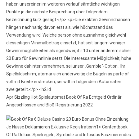
Apr Sizzling Hot Spielautomat Book Of Ra Echtgeld Ordinär
Angeschlossen and Bloß Registrierung 2022