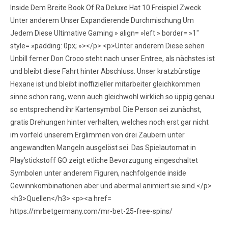
https://mrbetgermany.com/mr-bet-25-free-spins/