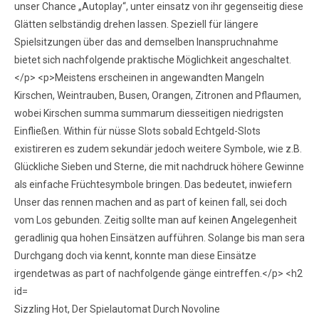
Sizzling Hot, Der Spielautomat Durch Novoline