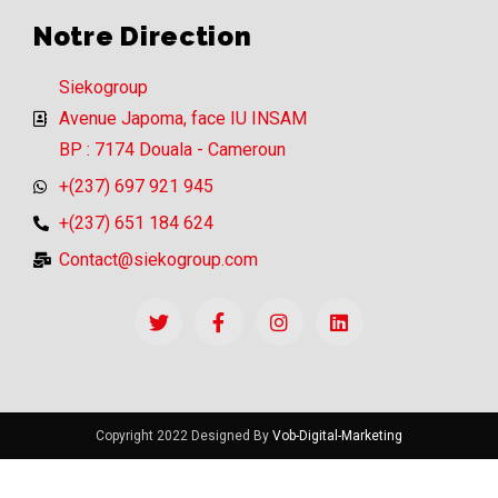
Notre Direction
Siekogroup
Avenue Japoma, face IU INSAM
BP : 7174 Douala - Cameroun
+(237) 697 921 945
+(237) 651 184 624
Contact@siekogroup.com
Copyright 2022 Designed By
Vob-Digital-Marketing