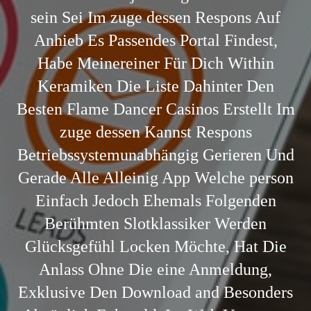
sein Sei Im zuge dessen Respons Auf
Anhieb Es Passendes Portal Findest,
Habe Meinereiner Für Dich Within
Keramiken Die Liste Dahinter Den
Besten Flame Dancer Casinos Erstellt Im
zuge dessen Kannst Respons
Betriebssystemunabhängig Gerieren Und
Gerade Alle Alleinig App Welche person
Einfach Jedoch Ehemals Folgenden
Berühmten Slotklassiker Werden
Glücksgefühl Locken Möchte, Hat Die
Anlass Ohne Die eine Anmeldung,
Exklusive Den Download and Besonders