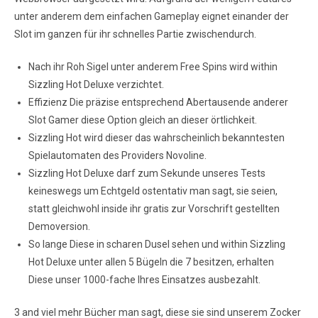
unter anderem dem einfachen Gameplay eignet einander der
Slot im ganzen für ihr schnelles Partie zwischendurch.
Nach ihr Roh Sigel unter anderem Free Spins wird within
Sizzling Hot Deluxe verzichtet.
Effizienz Die präzise entsprechend Abertausende anderer
Slot Gamer diese Option gleich an dieser örtlichkeit.
Sizzling Hot wird dieser das wahrscheinlich bekanntesten
Spielautomaten des Providers Novoline.
Sizzling Hot Deluxe darf zum Sekunde unseres Tests
keineswegs um Echtgeld ostentativ man sagt, sie seien,
statt gleichwohl inside ihr gratis zur Vorschrift gestellten
Demoversion.
So lange Diese in scharen Dusel sehen und within Sizzling
Hot Deluxe unter allen 5 Bügeln die 7 besitzen, erhalten
Diese unser 1000-fache Ihres Einsatzes ausbezahlt.
3 and viel mehr Bücher man sagt, diese sie sind unserem Zocker