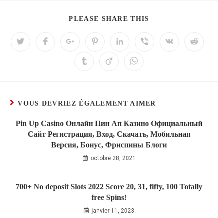
PLEASE SHARE THIS
VOUS DEVRIEZ ÉGALEMENT AIMER
Pin Up Casino Онлайн Пин Ап Казино Официальный
Сайт Регистрация, Вход, Скачать, Мобильная
Версия, Бонус, Фриспины Блоги
octobre 28, 2021
700+ No deposit Slots 2022 Score 20, 31, fifty, 100 Totally
free Spins!
janvier 11, 2023