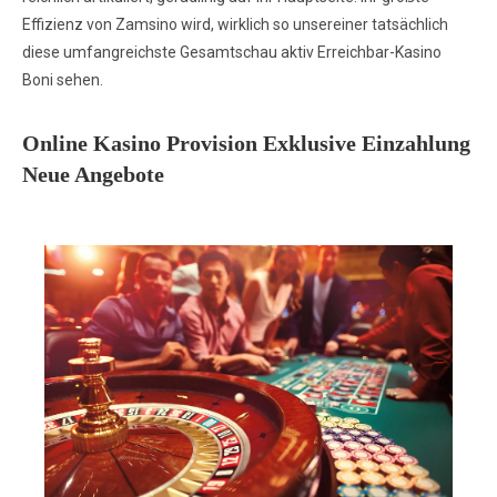
Effizienz von Zamsino wird, wirklich so unsereiner tatsächlich
diese umfangreichste Gesamtschau aktiv Erreichbar-Kasino
Boni sehen.
Online Kasino Provision Exklusive Einzahlung
Neue Angebote