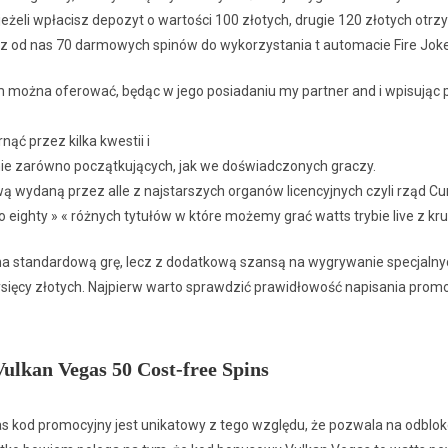
jeżeli wpłacisz depozyt o wartości 100 złotych, drugie 120 złotych ot
z od nas 70 darmowych spinów do wykorzystania t automacie Fire Joke
ożna oferować, będąc w jego posiadaniu my partner and i wpisując prz
nąć przez kilka kwestii i
e zarówno początkujących, jak we doświadczonych graczy.
ą wydaną przez alle z najstarszych organów licencyjnych czyli rząd Cu
 eighty » « różnych tytułów w które możemy grać watts trybie live z kr
na standardową grę, lecz z dodatkową szansą na wygrywanie specjalnyc
tysięcy złotych. Najpierw warto sprawdzić prawidłowość napisania promo
ulkan Vegas 50 Cost-free Spins
 kod promocyjny jest unikatowy z tego względu, że pozwala na odblo