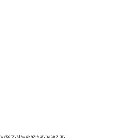
 wykorzystać okazje płynące z gry