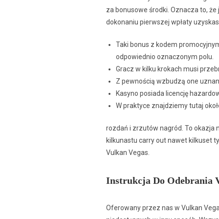
za bonusowe środki. Oznacza to, że 
dokonaniu pierwszej wpłaty uzyskas
Taki bonus z kodem promocyjnym m
odpowiednio oznaczonym polu.
Gracz w kilku krokach musi przebr
Z pewnością wzbudzą one uznani
Kasyno posiada licencję hazardow
W praktyce znajdziemy tutaj około
rozdań i zrzutów nagród. To okazja 
kilkunastu carry out nawet kilkuset 
Vulkan Vegas.
Instrukcja Do Odebrania V
Oferowany przez nas w Vulkan Vegas