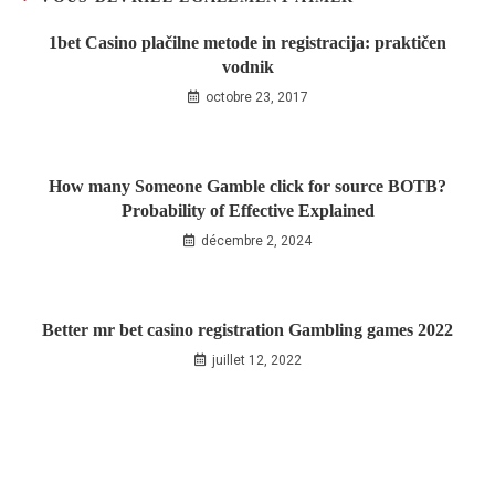
1bet Casino plačilne metode in registracija: praktičen
vodnik
octobre 23, 2017
How many Someone Gamble click for source BOTB?
Probability of Effective Explained
décembre 2, 2024
Better mr bet casino registration Gambling games 2022
juillet 12, 2022