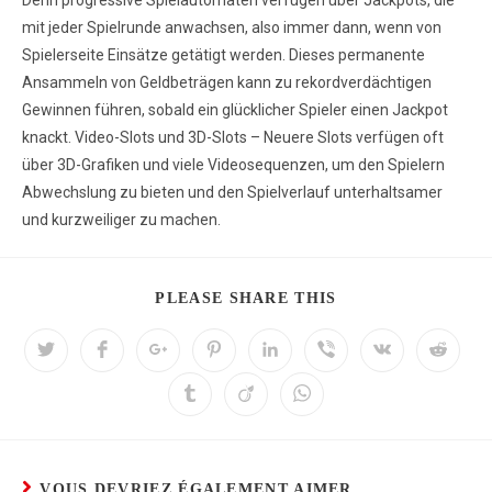
Denn progressive Spielautomaten verfügen über Jackpots, die
mit jeder Spielrunde anwachsen, also immer dann, wenn von
Spielerseite Einsätze getätigt werden. Dieses permanente
Ansammeln von Geldbeträgen kann zu rekordverdächtigen
Gewinnen führen, sobald ein glücklicher Spieler einen Jackpot
knackt. Video-Slots und 3D-Slots – Neuere Slots verfügen oft
über 3D-Grafiken und viele Videosequenzen, um den Spielern
Abwechslung zu bieten und den Spielverlauf unterhaltsamer
und kurzweiliger zu machen.
PLEASE SHARE THIS
VOUS DEVRIEZ ÉGALEMENT AIMER