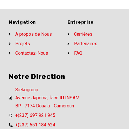
Navigation
Entreprise
A propos de Nous
Carrières
Projets
Partenaires
Contactez-Nous
FAQ
Notre Direction
Siekogroup
Avenue Japoma, face IU INSAM
BP : 7174 Douala - Cameroun
+(237) 697 921 945
+(237) 651 184 624