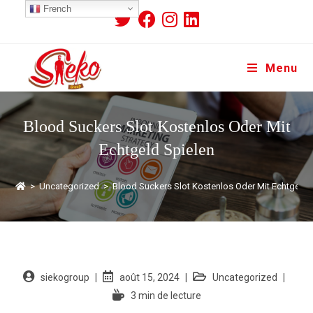
French
Menu
Blood Suckers Slot Kostenlos Oder Mit
Echtgeld Spielen
>
Uncategorized
>
Blood Suckers Slot Kostenlos Oder Mit Echtgeld 
siekogroup
août 15, 2024
Uncategorized
3 min de lecture