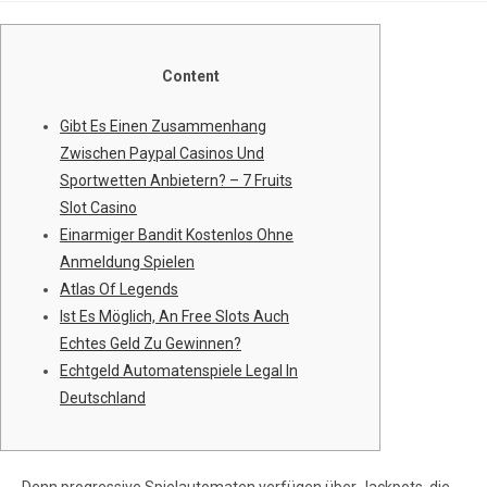
Content
Gibt Es Einen Zusammenhang
Zwischen Paypal Casinos Und
Sportwetten Anbietern? – 7 Fruits
Slot Casino
Einarmiger Bandit Kostenlos Ohne
Anmeldung Spielen
Atlas Of Legends
Ist Es Möglich, An Free Slots Auch
Echtes Geld Zu Gewinnen?
Echtgeld Automatenspiele Legal In
Deutschland