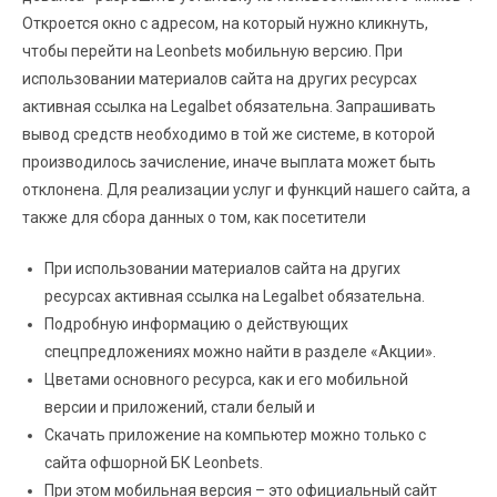
Откроется окно с адресом, на который нужно кликнуть,
чтобы перейти на Leonbets мобильную версию. При
использовании материалов сайта на других ресурсах
активная ссылка на Legalbet обязательна. Запрашивать
вывод средств необходимо в той же системе, в которой
производилось зачисление, иначе выплата может быть
отклонена. Для реализации услуг и функций нашего сайта, а
также для сбора данных о том, как посетители
При использовании материалов сайта на других
ресурсах активная ссылка на Legalbet обязательна.
Подробную информацию о действующих
спецпредложениях можно найти в разделе «Акции».
Цветами основного ресурса, как и его мобильной
версии и приложений, стали белый и
Скачать приложение на компьютер можно только с
сайта офшорной БК Leonbets.
При этом мобильная версия – это официальный сайт