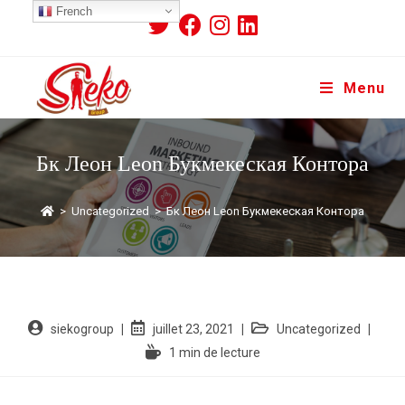
French
Menu
Бк Леон Leon Букмекеская Контора
>
Uncategorized
>
Бк Леон Leon Букмекеская Контора
siekogroup
juillet 23, 2021
Uncategorized
1 min de lecture