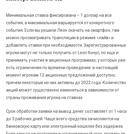
Минимальная ставка фиксирована – 1 доллар на все
события, а максимальная варьируется от конкретного
события. Если вы решили Леон скачать на смартфон, там
можно просматривать трансляции в режиме «лайв» и
добавлять ставки при необходимости. Зарегистрированные
игроки могут не только получить от Leon бонус, но еще и
принимать участие в акционных программах, у которых уже
есть ограничения по времени проведения. в настоящий
момент игрокам 12 акционных предложений доступно,
причем некоторые из них активны до 2022 года. Количество
акций может существенно изменяться в зависимости от
страны проживания игрока на ставках.
Срок обработки заявки на вывод денег составляет от 1 часа
до 3 рабочих дней. Чаще всего средства зачисляются на
банковскую карту или электронный кошелек без задержек.
Если деньги не поступили в установленный срок, проверьте,