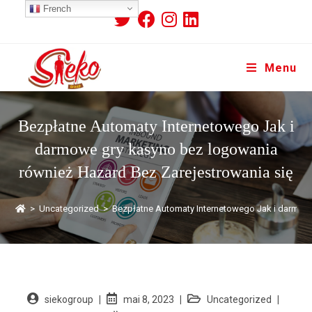
French
Menu
Bezpłatne Automaty Internetowego Jak i
darmowe gry kasyno bez logowania
również Hazard Bez Zarejestrowania się
>
Uncategorized
>
Bezpłatne Automaty Internetowego Jak i darmowe
siekogroup
mai 8, 2023
Uncategorized